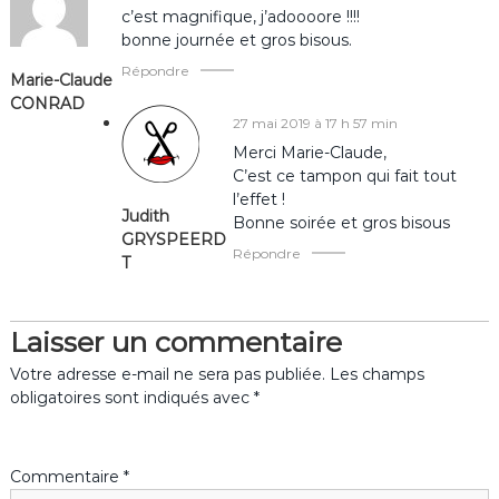
c’est magnifique, j’adoooore !!!!
t
bonne journée et gros bisous.
Répondre
Marie-Claude
i
CONRAD
27 mai 2019 à 17 h 57 min
o
Merci Marie-Claude,
C’est ce tampon qui fait tout
n
l’effet !
Judith
Bonne soirée et gros bisous
d
GRYSPEERD
Répondre
T
e
l
Laisser un commentaire
Votre adresse e-mail ne sera pas publiée.
Les champs
’
obligatoires sont indiqués avec
*
a
Commentaire
*
r