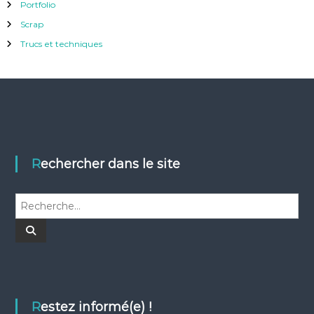
Portfolio
Scrap
Trucs et techniques
Rechercher dans le site
R
e
c
R
e
h
c
h
e
e
r
r
c
c
h
e
h
Restez informé(e) !
r