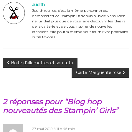
e
re
te
g
Judith
b
st
r
er
Judith (ou Ilse, c'est la même personne) est
démonstratrice Stampin'U! depuis plus de 5 ans. Rien
o
ne lui plaît plus que de vous faire découvrir les plaisirs
o
de la carterie et de vous inspirer de nouvelles
créations. Elle pourra même vous fournir vos prochains
k
outils favoris !
N
Boite d’allumettes et son tuto
Carte Marguerite rose
a
v
2 réponses pour “Blog hop
i
nouveautés des Stampin’ Girls”
g
a
27 mai 2019 à 11 h 45 min