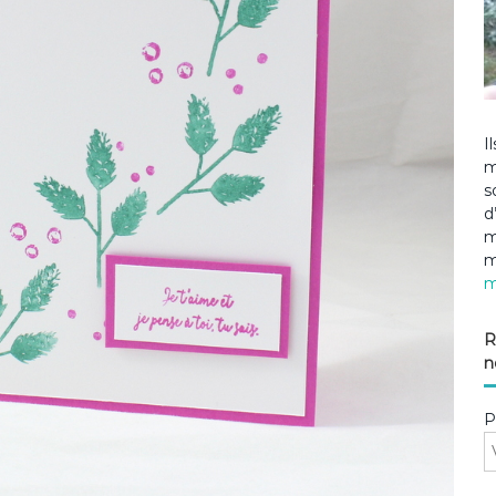
I
m
s
d
m
m
m
R
n
P