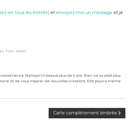
ez-en tous les intérêts
et
envoyez-moi un message
et je
,
,
p!
Tuto
Vidéo
monstratrice Stampin'U! depuis plus de 5 ans. Rien ne lui plaît plus
carterie et de vous inspirer de nouvelles créations. Elle pourra même
Carte complètement timbrée