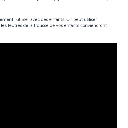
.
ent l’utiliser avec des enfants. On peut utiliser
les feutres de la trousse de vos enfants conviendront