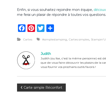
Enfin, si vous souhaitez rejoindre mon équipe,
découvr
me ferai un plaisir de répondre à toutes vos questions.
F
Pi
T
P
a
n
w
ar
,
,
Cartes
#simplestamping
Cartes simples
Stampin'U
c
te
it
ta
e
re
te
g
Judith
b
st
r
er
Judith (ou Ilse, c'est la même personne) est dé
que de vous faire découvrir les plaisirs de la 
o
vous fournir vos prochains outils favoris !
o
k
N
Carte simple Réconfort
a