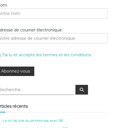
Nom
dresse de courrier électronique:
J'ai lu et accepte les termes et les conditions
R
e
c
h
e
rticles récents
r
c
h
e
Le tic tac toe du printemps avec SIE
r