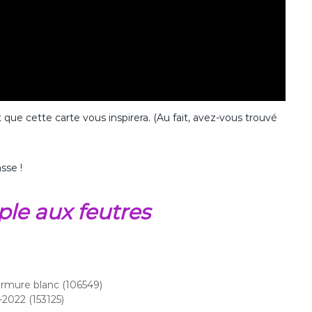
que cette carte vous inspirera. (Au fait, avez-vous trouvé
sse !
ple aux feutres
urmure blanc (106549)
2022 (153125)