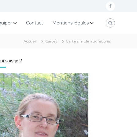
f
a
quiper
Contact
Mentions légales
c
e
Accueil
Cartes
Carte simple aux feutres
b
o
ui suis-je ?
o
k