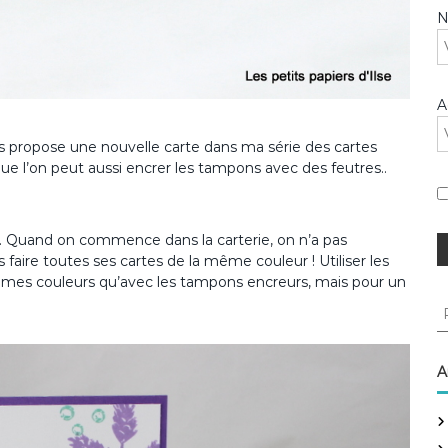
A
us propose une nouvelle carte dans ma série des cartes
que l’on peut aussi encrer les tampons avec des feutres..
. Quand on commence dans la carterie, on n’a pas
aire toutes ses cartes de la même couleur ! Utiliser les
êmes couleurs qu’avec les tampons encreurs, mais pour un
R
e
c
h
A
e
r
c