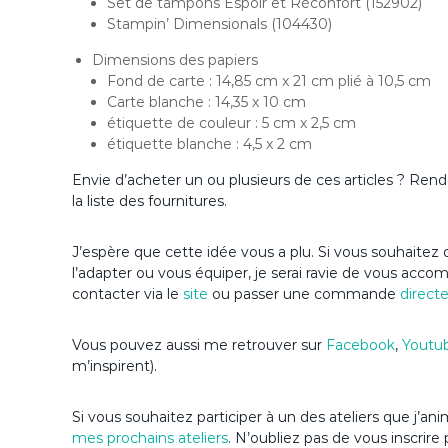
Set de tampons Espoir et Réconfort (152902)
Stampin’ Dimensionals (104430)
Dimensions des papiers
Fond de carte : 14,85 cm x 21 cm plié à 10,5 cm
Carte blanche : 14,35 x 10 cm
étiquette de couleur : 5 cm x 2,5 cm
étiquette blanche : 4,5 x 2 cm
Envie d’acheter un ou plusieurs de ces articles ? Re
la liste des fournitures.
J’espère que cette idée vous a plu. Si vous souhaitez d
l’adapter ou vous équiper, je serai ravie de vous acc
contacter via le
site
ou passer une commande
direct
Vous pouvez aussi me retrouver sur
Facebook
,
Youtu
m’inspirent).
Si vous souhaitez participer à un des ateliers que j’
mes prochains ateliers
. N’oubliez pas de vous inscrire 