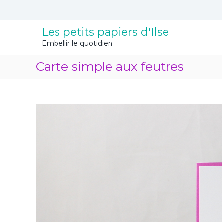
A
l
l
Les petits papiers d'Ilse
e
Embellir le quotidien
r
a
Carte simple aux feutres
u
c
o
n
t
e
n
u