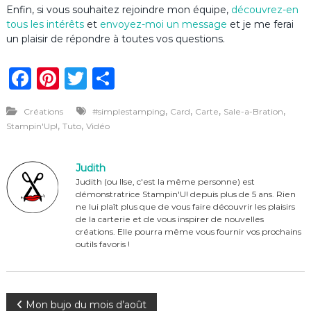
Enfin, si vous souhaitez rejoindre mon équipe,
découvrez-en
tous les intérêts
et
envoyez-moi un message
et je me ferai
un plaisir de répondre à toutes vos questions.
F
Pi
T
P
a
n
w
ar
,
,
,
,
Créations
#simplestamping
Card
Carte
Sale-a-Bration
c
te
it
ta
,
,
Stampin'Up!
Tuto
Vidéo
e
re
te
g
b
st
r
er
Judith
o
Judith (ou Ilse, c'est la même personne) est
démonstratrice Stampin'U! depuis plus de 5 ans. Rien
o
ne lui plaît plus que de vous faire découvrir les plaisirs
de la carterie et de vous inspirer de nouvelles
k
créations. Elle pourra même vous fournir vos prochains
outils favoris !
N
Mon bujo du mois d’août