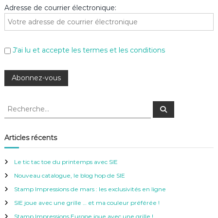
Adresse de courrier électronique:
J'ai lu et accepte les termes et les conditions
R
R
e
e
c
c
h
e
h
Articles récents
r
e
c
h
r
e
Le tic tac toe du printemps avec SIE
r
c
Nouveau catalogue, le blog hop de SIE
h
e
Stamp Impressions de mars : les exclusivités en ligne
r
SIE joue avec une grille … et ma couleur préférée !
:
Stamp Impressions Europe joue avec une grille !