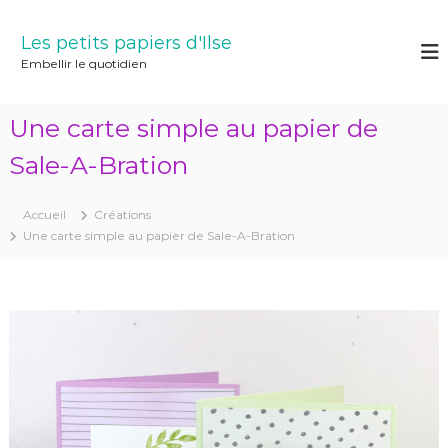
A
l
Les petits papiers d'Ilse
l
Embellir le quotidien
e
r
a
Une carte simple au papier de
u
c
Sale-A-Bration
o
n
Accueil
Créations
t
Une carte simple au papier de Sale-A-Bration
e
n
u