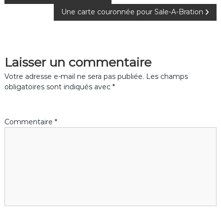
Une carte couronnée pour Sale-A-Bration
a
v
Laisser un commentaire
i
Votre adresse e-mail ne sera pas publiée.
Les champs
g
obligatoires sont indiqués avec
*
a
Commentaire
*
t
i
o
n
d