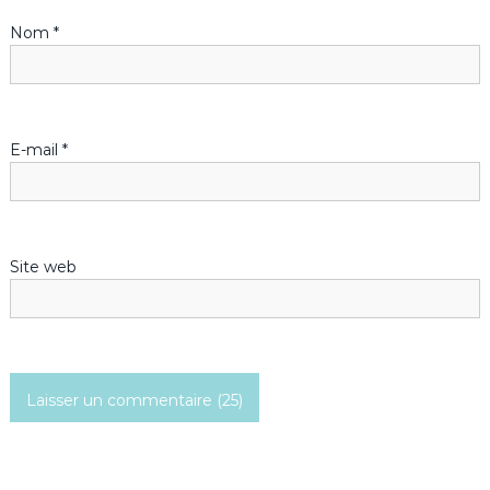
Nom
*
e
l
’
E-mail
*
a
r
Site web
t
i
c
l
e