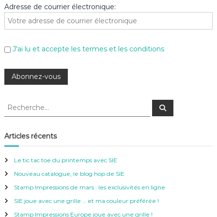
Adresse de courrier électronique:
J'ai lu et accepte les termes et les conditions
R
R
e
e
c
c
h
e
h
Articles récents
r
e
c
h
r
e
Le tic tac toe du printemps avec SIE
r
c
Nouveau catalogue, le blog hop de SIE
h
e
Stamp Impressions de mars : les exclusivités en ligne
r
SIE joue avec une grille … et ma couleur préférée !
:
Stamp Impressions Europe joue avec une grille !