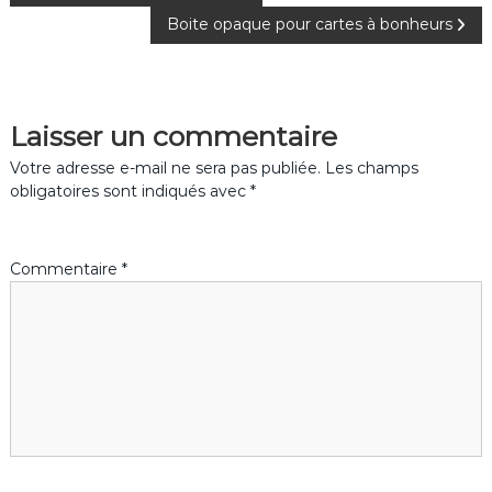
Boite opaque pour cartes à bonheurs
a
v
Laisser un commentaire
i
Votre adresse e-mail ne sera pas publiée.
Les champs
g
obligatoires sont indiqués avec
*
a
Commentaire
*
t
i
o
n
d