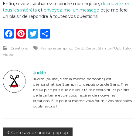
Enfin, si vous souhaitez rejoindre mon équipe,
découvrez-en
tous les intérêts
et
envoyez-moi un message
et je me ferai
un plaisir de répondre à toutes vos questions.
F
Pi
T
P
a
n
w
ar
,
,
,
,
,
Créations
#simplestamping
Card
Carte
Stampin'Up!
Tuto
c
te
it
ta
Vidéo
e
re
te
g
b
st
r
er
Judith
o
Judith (ou Ilse, c'est la même personne) est
démonstratrice Stampin'U! depuis plus de 5 ans. Rien
o
ne lui plaît plus que de vous faire découvrir les plaisirs
de la carterie et de vous inspirer de nouvelles
k
créations. Elle pourra même vous fournir vos prochains
outils favoris !
N
Carte avec surprise pop-up