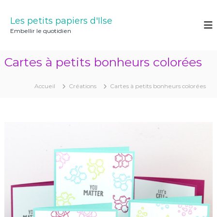
A
l
Les petits papiers d'Ilse
l
Embellir le quotidien
e
r
a
Cartes à petits bonheurs colorées
u
c
o
Accueil
Créations
Cartes à petits bonheurs colorées
n
t
e
n
u