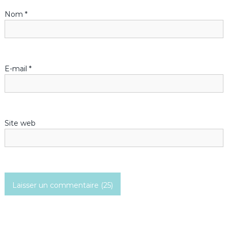
Nom
*
e
l
’
E-mail
*
a
r
Site web
t
i
c
l
e