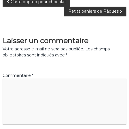
N
Carte pop-up pour chocolat
o
Petits paniers de Pâques
a
k
v
Laisser un commentaire
i
Votre adresse e-mail ne sera pas publiée.
Les champs
g
obligatoires sont indiqués avec
*
a
Commentaire
*
t
i
o
n