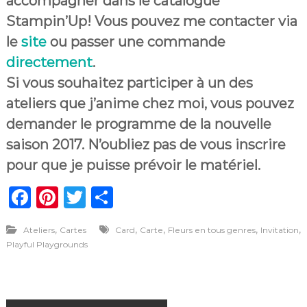
accompagner dans le catalogue
Stampin’Up! Vous pouvez me contacter via
le
site
ou passer une commande
directement
.
Si vous souhaitez participer à un des
ateliers que j’anime chez moi, vous pouvez
demander le programme de la nouvelle
saison 2017. N’oubliez pas de vous inscrire
pour que je puisse prévoir le matériel.
F
Pi
T
P
a
n
w
ar
,
,
,
,
,
Ateliers
Cartes
Card
Carte
Fleurs en tous genres
Invitation
c
te
it
ta
Playful Playgrounds
e
re
te
g
b
st
r
er
o