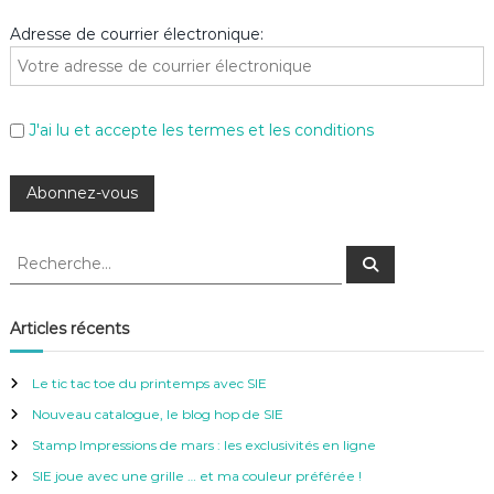
Adresse de courrier électronique:
J'ai lu et accepte les termes et les conditions
R
R
e
e
c
c
h
e
h
Articles récents
r
e
c
h
r
e
Le tic tac toe du printemps avec SIE
r
c
Nouveau catalogue, le blog hop de SIE
h
e
Stamp Impressions de mars : les exclusivités en ligne
r
SIE joue avec une grille … et ma couleur préférée !
: