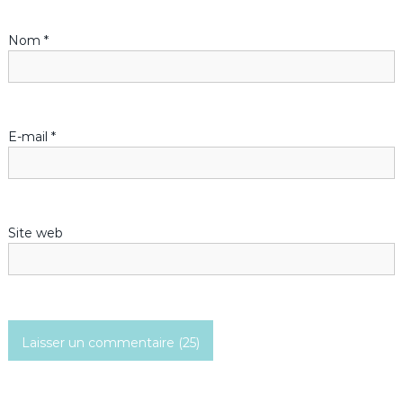
d
Nom
*
e
l
’
E-mail
*
a
r
Site web
t
i
c
l