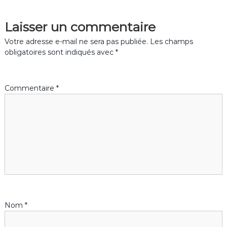
v
Laisser un commentaire
i
Votre adresse e-mail ne sera pas publiée.
Les champs
g
obligatoires sont indiqués avec
*
a
Commentaire
*
t
i
o
n
d
Nom
*
e