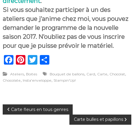
directement
.
Si vous souhaitez participer à un des
ateliers que j’anime chez moi, vous pouvez
demander le programme de la nouvelle
saison 2017. N’oubliez pas de vous inscrire
pour que je puisse prévoir le matériel.
F
Pi
T
P
a
n
w
ar
,
,
,
,
,
Ateliers
Boites
Bouquet de ballons
Card
Carte
Chocolat
c
te
it
ta
,
,
Chocolate
Insta'enveloppe
Stampin'Up!
e
re
te
g
b
st
r
er
o
N
Carte fleurs en tous genres
o
Carte bulles et papillons
a
k