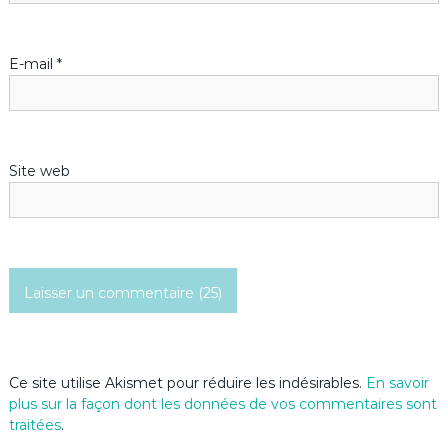
l
’
E-mail
*
a
r
Site web
t
i
c
l
e
Ce site utilise Akismet pour réduire les indésirables.
En savoir
plus sur la façon dont les données de vos commentaires sont
traitées
.