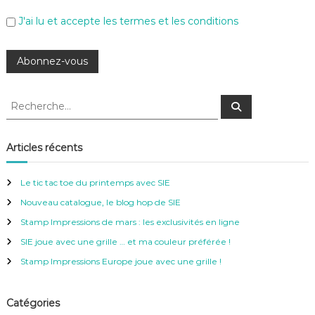
J'ai lu et accepte les termes et les conditions
R
R
e
e
c
c
h
e
h
Articles récents
r
e
c
h
r
e
Le tic tac toe du printemps avec SIE
r
c
Nouveau catalogue, le blog hop de SIE
h
e
Stamp Impressions de mars : les exclusivités en ligne
r
SIE joue avec une grille … et ma couleur préférée !
:
Stamp Impressions Europe joue avec une grille !
Catégories