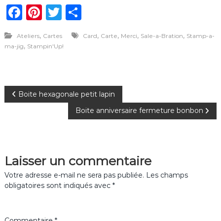
F
Pi
T
P
a
n
w
ar
,
,
,
,
,
Ateliers
Cartes
Card
Carte
Merci
Sale-a-Bration
Stamp-a-
c
te
it
ta
,
ma-jig
Stampin'Up!
e
re
te
g
b
st
r
er
o
N
Boite hexagonale petit lapin
o
Boite anniversaire fermeture bonbon
a
k
v
Laisser un commentaire
i
Votre adresse e-mail ne sera pas publiée.
Les champs
g
obligatoires sont indiqués avec
*
a
Commentaire
*