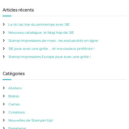
c
c
h
e
h
Articles récents
r
e
c
h
r
e
Le tic tac toe du printemps avec SIE
r
c
Nouveau catalogue, le blog hop de SIE
h
e
Stamp Impressions de mars : les exclusivités en ligne
r
SIE joue avec une grille … et ma couleur préférée !
:
Stamp Impressions Europe joue avec une grille !
Catégories
Ateliers
Boites
Cartes
Créations
Nouvelles de Stampin'Up!
Papeterie