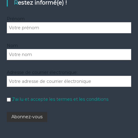
e
h
Restez informé(e) !
r
e
r
Prénom
:
Nom
Adresse de courrier électronique:
J'ai lu et accepte les termes et les conditions