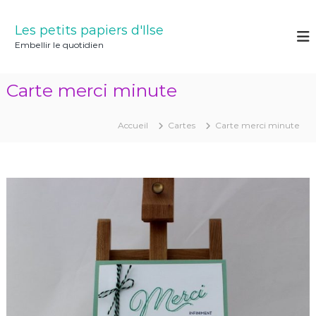
A
l
Les petits papiers d'Ilse
l
Embellir le quotidien
e
r
a
Carte merci minute
u
c
o
Accueil
Cartes
Carte merci minute
n
t
e
n
u