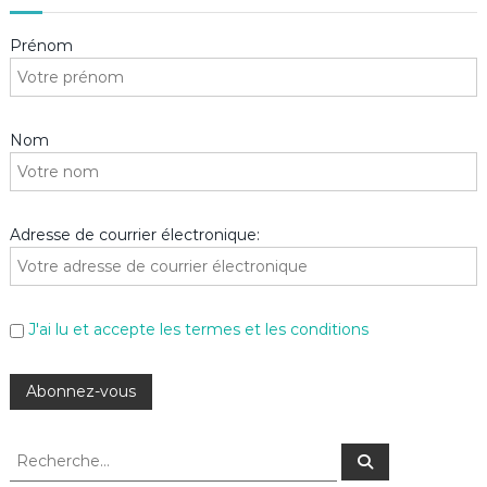
Prénom
Nom
Adresse de courrier électronique:
J'ai lu et accepte les termes et les conditions
R
R
e
e