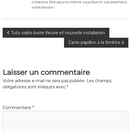
k
créations. Elle pourra même vous fournir vos prochains
outils favoris !
N
Tuto vidéo boite fleurie et nouvelle installation
Carte papillon à la fenêtre
a
v
Laisser un commentaire
i
Votre adresse e-mail ne sera pas publiée.
Les champs
g
obligatoires sont indiqués avec
*
a
Commentaire
*
t
i