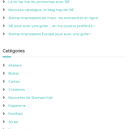
Le tic tac toe du printemps avec SIE
r
c
Nouveau catalogue, le blog hop de SIE
h
e
Stamp Impressions de mars : les exclusivités en ligne
r
SIE joue avec une grille … et ma couleur préférée !
:
Stamp Impressions Europe joue avec une grille !
Catégories
Ateliers
Boites
Cartes
Créations
Nouvelles de Stampin'Up!
Papeterie
Portfolio
Scrap