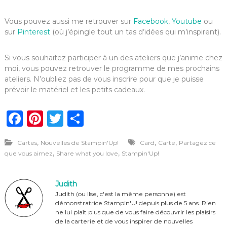
Vous pouvez aussi me retrouver sur
Facebook
,
Youtube
ou
sur
Pinterest
(où j’épingle tout un tas d’idées qui m’inspirent).
Si vous souhaitez participer à un des ateliers que j’anime chez
moi, vous pouvez retrouver le programme de mes prochains
ateliers. N’oubliez pas de vous inscrire pour que je puisse
prévoir le matériel et les petits cadeaux.
F
Pi
T
P
a
n
w
ar
,
,
,
Cartes
Nouvelles de Stampin'Up!
Card
Carte
Partagez ce
c
te
it
ta
,
,
que vous aimez
Share what you love
Stampin'Up!
e
re
te
g
b
st
r
er
Judith
o
Judith (ou Ilse, c'est la même personne) est
démonstratrice Stampin'U! depuis plus de 5 ans. Rien
o
ne lui plaît plus que de vous faire découvrir les plaisirs
de la carterie et de vous inspirer de nouvelles