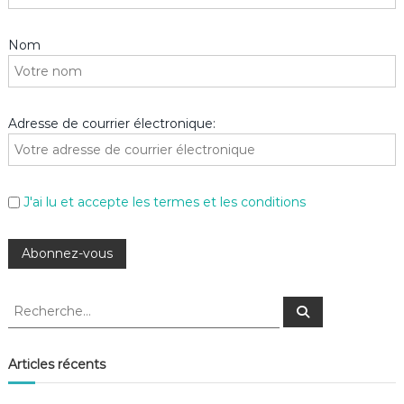
Nom
Adresse de courrier électronique:
J'ai lu et accepte les termes et les conditions
R
R
e
e
c
c
h
e
h
Articles récents
r
e
c
h
r
e