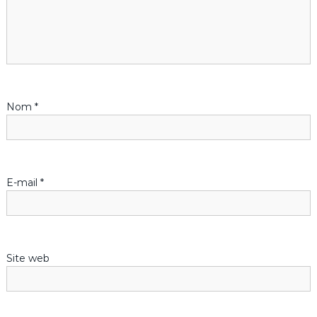
o
n
d
Nom
*
e
l
’
E-mail
*
a
r
Site web
t
i