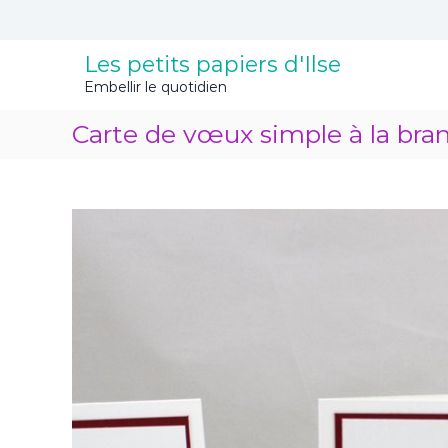
A
l
l
Les petits papiers d'Ilse
e
Embellir le quotidien
r
a
Carte de vœux simple à la bra
u
c
o
n
t
e
n
u