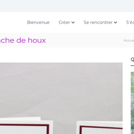
Bienvenue
Créer
Se rencontrer
S’é
nche de houx
Accue
Q