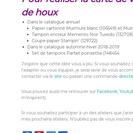
de houx
Dans le catalogue annuel
Papier cartonné Murmure blanc (106549) et Murmu
Tampon encreur Memento Noir Tuxedo (132708
Coupe-papier Stampin’ (129722)
Dans le catalogue automne-hiver 2018-2019
Set de tampons Parfait poinsettia (148454
J’espère que cette idée vous a plu. Si vous souhaitez d
l’adapter ou vous équiper, je serai ravie de vous acc
contacter via le
site
ou passer une commande
direct
Vous pouvez aussi me retrouver sur
Facebook
,
Youtu
m’inspirent).
Si vous souhaitez participer à un des ateliers que j’
mes prochains ateliers. N’oubliez pas de vous inscrire 