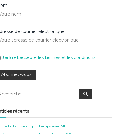
Nom
dresse de courrier électronique:
J'ai lu et accepte les termes et les conditions
R
e
c
h
e
rticles récents
r
c
h
e
Le tic tac toe du printemps avec SIE
r