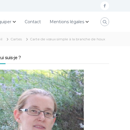
f
a
quiper
Contact
Mentions légales
c
e
il
Cartes
Carte de vœux simple à la branche de houx
b
o
ui suis-je ?
o
k