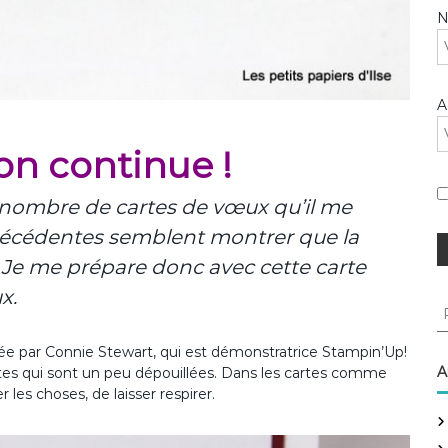
A
n continue !
u nombre de cartes de vœux qu’il me
précédentes semblent montrer que la
 Je me prépare donc avec cette carte
x.
R
e
c
isée par Connie Stewart, qui est démonstratrice Stampin’Up!
h
A
rtes qui sont un peu dépouillées. Dans les cartes comme
e
 les choses, de laisser respirer.
r
c