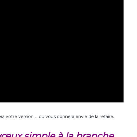
a votre version … ou vous donnera envie de la refaire.
 vœux simple à la branche