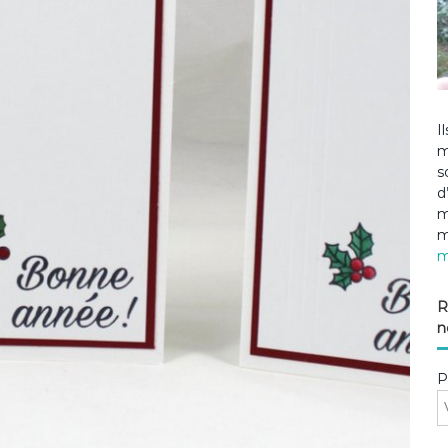
I
m
s
d
m
m
m
R
n
P