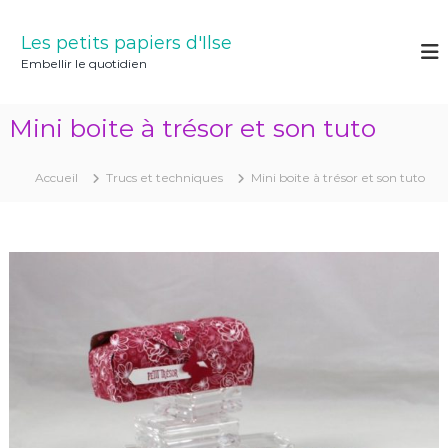
A
l
Les petits papiers d'Ilse
l
Embellir le quotidien
e
r
a
Mini boite à trésor et son tuto
u
c
o
Accueil
Trucs et techniques
Mini boite à trésor et son tuto
n
t
e
n
u