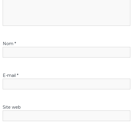
o
n
d
Nom
*
e
l
’
E-mail
*
a
r
Site web
t
i