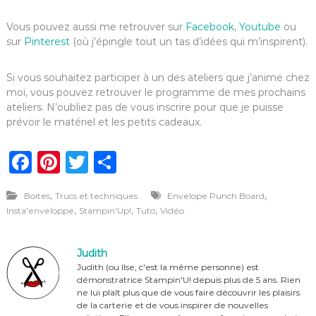
Vous pouvez aussi me retrouver sur
Facebook
,
Youtube
ou
sur
Pinterest
(où j’épingle tout un tas d’idées qui m’inspirent).
Si vous souhaitez participer à un des ateliers que j’anime chez
moi, vous pouvez retrouver le programme de mes prochains
ateliers. N’oubliez pas de vous inscrire pour que je puisse
prévoir le matériel et les petits cadeaux.
F
Pi
T
P
a
n
w
ar
,
,
Boites
Trucs et techniques
Envelope Punch Board
c
te
it
ta
,
,
,
Insta'enveloppe
Stampin'Up!
Tuto
Vidéo
e
re
te
g
b
st
r
er
Judith
o
Judith (ou Ilse, c'est la même personne) est
démonstratrice Stampin'U! depuis plus de 5 ans. Rien
o
ne lui plaît plus que de vous faire découvrir les plaisirs
de la carterie et de vous inspirer de nouvelles