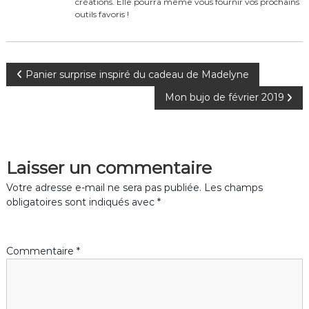
k
créations. Elle pourra même vous fournir vos prochains
outils favoris !
N
Panier surprise inspiré du cadeau de Madelyne
Mon bujo de février 2019
a
v
Laisser un commentaire
i
Votre adresse e-mail ne sera pas publiée.
Les champs
g
obligatoires sont indiqués avec
*
a
Commentaire
*
t
i