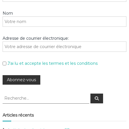
Nom
Adresse de courrier électronique:
J'ai lu et accepte les termes et les conditions
R
R
e
e
c
c
h
e
h
Articles récents
r
e
c
h
r
e