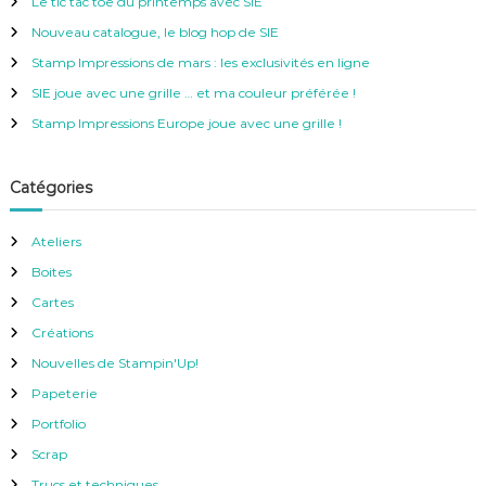
Le tic tac toe du printemps avec SIE
r
c
Nouveau catalogue, le blog hop de SIE
h
e
Stamp Impressions de mars : les exclusivités en ligne
r
SIE joue avec une grille … et ma couleur préférée !
:
Stamp Impressions Europe joue avec une grille !
Catégories
Ateliers
Boites
Cartes
Créations
Nouvelles de Stampin'Up!
Papeterie
Portfolio
Scrap
Trucs et techniques