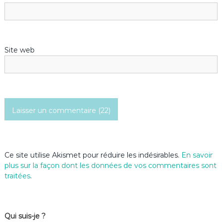
a
r
Site web
t
i
c
l
e
Ce site utilise Akismet pour réduire les indésirables.
En savoir
plus sur la façon dont les données de vos commentaires sont
traitées
.
Qui suis-je ?