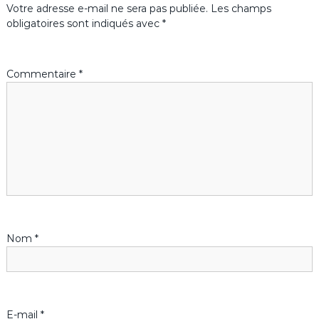
Votre adresse e-mail ne sera pas publiée.
Les champs
g
obligatoires sont indiqués avec
*
a
Commentaire
*
t
i
o
n
d
Nom
*
e
l
’
E-mail
*