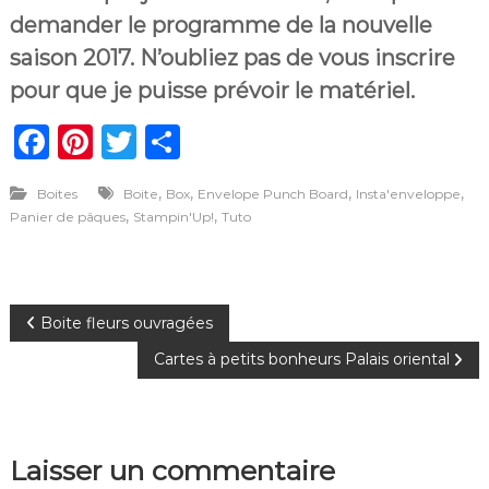
demander le programme de la nouvelle
saison 2017. N’oubliez pas de vous inscrire
pour que je puisse prévoir le matériel.
F
Pi
T
P
a
n
w
ar
,
,
,
,
Boites
Boite
Box
Envelope Punch Board
Insta'enveloppe
c
te
it
ta
,
,
Panier de pâques
Stampin'Up!
Tuto
e
re
te
g
b
st
r
er
o
N
Boite fleurs ouvragées
o
Cartes à petits bonheurs Palais oriental
a
k
v
Laisser un commentaire
i