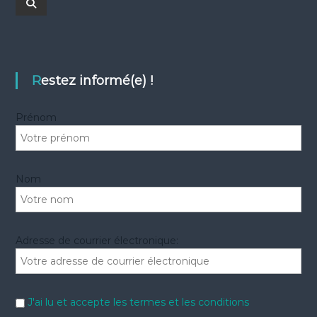
c
R
e
h
c
h
e
e
r
r
c
c
h
e
h
Restez informé(e) !
r
e
r
Prénom
:
Nom
Adresse de courrier électronique:
J'ai lu et accepte les termes et les conditions