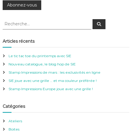
R
R
e
e
c
c
h
e
h
Articles récents
r
e
c
h
r
e
Le tic tac toe du printemps avec SIE
r
c
Nouveau catalogue, le blog hop de SIE
h
e
Stamp Impressions de mars : les exclusivités en ligne
r
SIE joue avec une grille … et ma couleur préférée !
:
Stamp Impressions Europe joue avec une grille !
Catégories
Ateliers
Boites