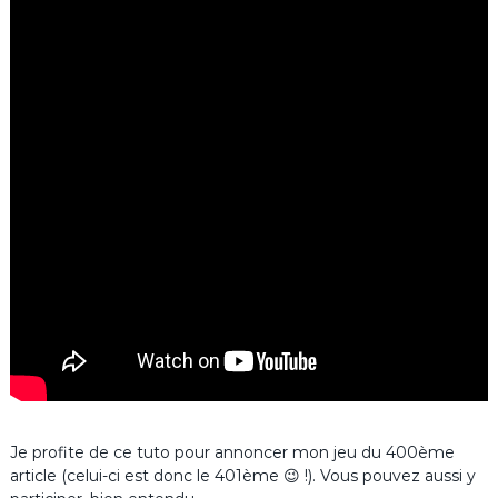
Je profite de ce tuto pour annoncer mon jeu du 400ème
article (celui-ci est donc le 401ème 😉 !). Vous pouvez aussi y