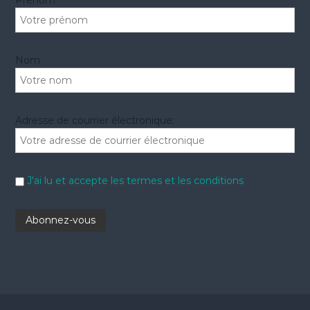
Prénom
:
Nom
Adresse de courrier électronique:
J'ai lu et accepte les termes et les conditions