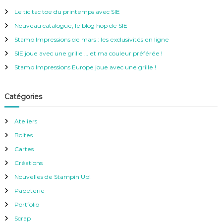
h
r
e
Le tic tac toe du printemps avec SIE
r
c
Nouveau catalogue, le blog hop de SIE
h
e
Stamp Impressions de mars : les exclusivités en ligne
r
SIE joue avec une grille … et ma couleur préférée !
:
Stamp Impressions Europe joue avec une grille !
Catégories
Ateliers
Boites
Cartes
Créations
Nouvelles de Stampin'Up!
Papeterie
Portfolio
Scrap