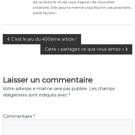
o
de la carterie et de vous inspirer de nouvelles
créations. Elle pourra même vous fournir vos prochains
k
outils favoris !
N
C’est le jeu du 400ème article !
Carte « partagez ce que vous aimez »
a
v
Laisser un commentaire
i
Votre adresse e-mail ne sera pas publiée.
Les champs
g
obligatoires sont indiqués avec
*
a
Commentaire
*
t