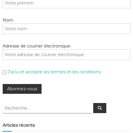
Nom
Adresse de courrier électronique:
J'ai lu et accepte les termes et les conditions
R
R
e
e
c
c
h
e
h
Articles récents
r
e
c