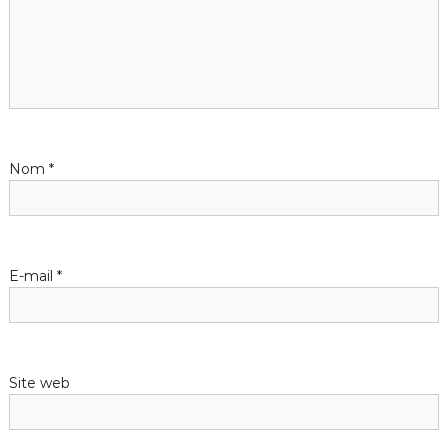
i
o
n
d
Nom
*
e
l
’
E-mail
*
a
r
Site web
t