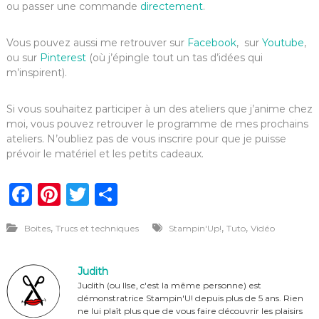
ou passer une commande
directement
.
Vous pouvez aussi me retrouver sur
Facebook
, sur
Youtube
,
ou sur
Pinterest
(où j’épingle tout un tas d’idées qui
m’inspirent).
Si vous souhaitez participer à un des ateliers que j’anime chez
moi, vous pouvez retrouver le programme de mes prochains
ateliers. N’oubliez pas de vous inscrire pour que je puisse
prévoir le matériel et les petits cadeaux.
F
Pi
T
P
a
n
w
ar
,
,
,
Boites
Trucs et techniques
Stampin'Up!
Tuto
Vidéo
c
te
it
ta
e
re
te
g
Judith
b
st
r
er
Judith (ou Ilse, c'est la même personne) est
démonstratrice Stampin'U! depuis plus de 5 ans. Rien
o
ne lui plaît plus que de vous faire découvrir les plaisirs