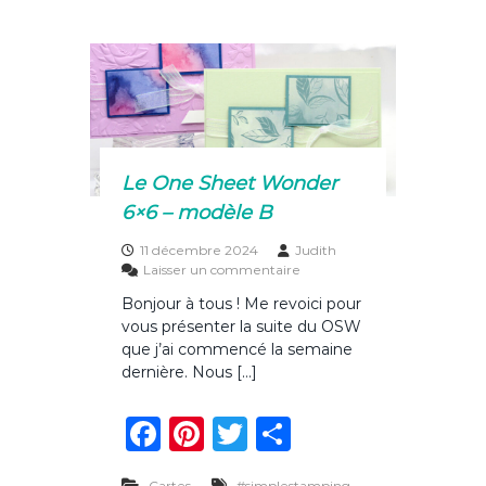
e
re
te
g
t
b
st
r
er
e
p
o
o
u
o
r
o
k
f
f
Le One Sheet Wonder
r
6×6 – modèle B
i
r
11 décembre 2024
Judith
u
s
Laisser un commentaire
n
u
e
Bonjour à tous ! Me revoici pour
r
b
vous présenter la suite du OSW
L
o
e
que j’ai commencé la semaine
u
O
g
dernière. Nous […]
n
i
e
e
F
Pi
T
P
S
h
a
n
w
ar
e
e
,
Cartes
#simplestamping