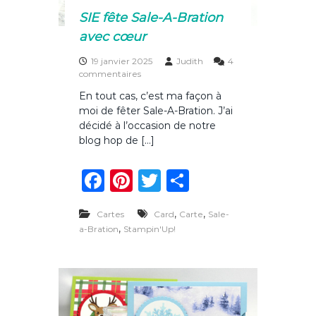
m
SIE fête Sale-A-Bration
p
avec cœur
I
m
19 janvier 2025
Judith
4
p
s
commentaires
r
u
e
En tout cas, c’est ma façon à
r
s
moi de fêter Sale-A-Bration. J’ai
S
s
I
décidé à l’occasion de notre
i
E
o
blog hop de […]
f
n
ê
s
F
Pi
T
P
t
E
e
u
a
n
w
ar
S
r
a
,
,
Cartes
Card
Carte
Sale-
o
c
te
it
ta
l
p
,
a-Bration
Stampin'Up!
e
e
re
te
g
e
-
b
st
r
er
A
-
o
B
r
o
a