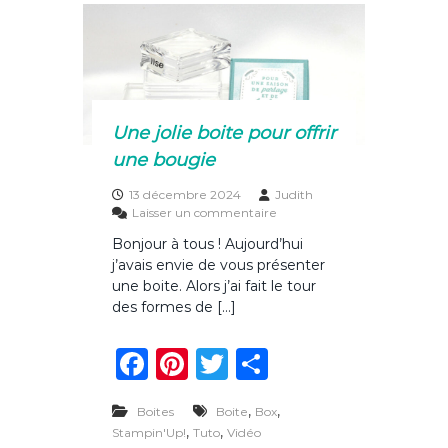
b
st
r
er
d
o
e
r
o
6
×
k
6
–
Une jolie boite pour offrir
m
une bougie
o
d
13 décembre 2024
Judith
è
s
Laisser un commentaire
l
u
e
Bonjour à tous ! Aujourd’hui
r
C
j’avais envie de vous présenter
U
n
une boite. Alors j’ai fait le tour
e
des formes de […]
j
o
F
Pi
T
P
l
i
a
n
w
ar
e
,
b
,
Boites
Boite
Box
c
te
it
ta
o
,
,
Stampin'Up!
Tuto
Vidéo
i