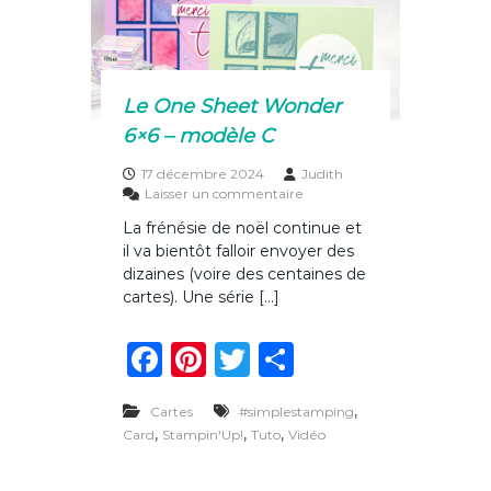
o
o
o
u
l
k
i
s
Le One Sheet Wonder
s
6×6 – modèle C
a
n
17 décembre 2024
Judith
t
s
Laisser un commentaire
e
u
p
La frénésie de noël continue et
r
o
il va bientôt falloir envoyer des
L
u
e
dizaines (voire des centaines de
r
O
n
cartes). Une série […]
n
o
e
ë
F
Pi
T
P
S
l
h
a
n
w
ar
e
e
,
Cartes
#simplestamping
c
te
it
ta
t
,
,
,
Card
Stampin'Up!
Tuto
Vidéo
W
e
re
te
g
o
n