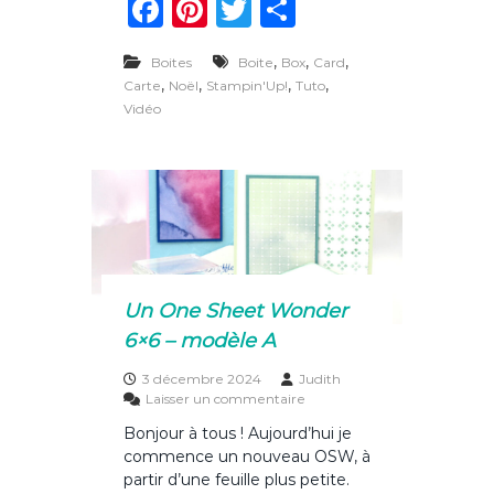
F
Pi
T
P
t
i
a
n
w
ar
c
,
i
,
,
Boites
Boite
Box
Card
c
te
it
ta
p
,
,
,
,
Carte
Noël
Stampin'Up!
Tuto
a
e
re
te
g
Vidéo
t
b
st
r
er
i
o
o
n
a
o
u
c
k
a
l
e
Un One Sheet Wonder
n
6×6 – modèle A
d
r
i
3 décembre 2024
Judith
e
s
Laisser un commentaire
r
u
Bonjour à tous ! Aujourd’hui je
d
r
commence un nouveau OSW, à
e
U
l
n
partir d’une feuille plus petite.