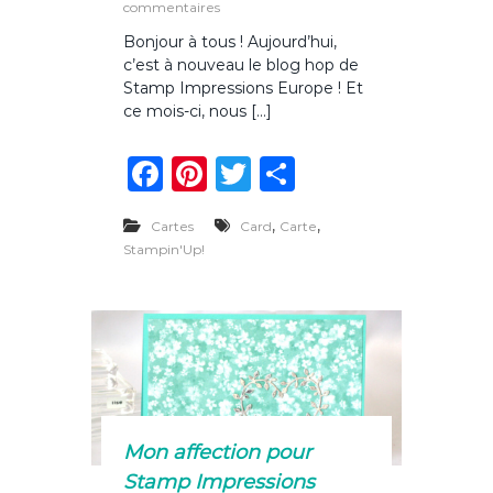
s
commentaires
e
u
?
Bonjour à tous ! Aujourd’hui,
r
c’est à nouveau le blog hop de
L
e
Stamp Impressions Europe ! Et
s
ce mois-ci, nous […]
e
x
F
Pi
T
P
c
l
a
n
w
ar
u
s
,
,
Cartes
Card
Carte
c
te
it
ta
i
Stampin'Up!
v
e
re
te
g
i
b
st
r
er
t
é
o
s
e
o
n
l
k
i
g
Mon affection pour
n
Stamp Impressions
e