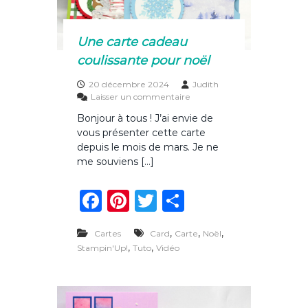
t
k
i
o
Une carte cadeau
n
coulissante pour noël
a
v
20 décembre 2024
Judith
e
s
Laisser un commentaire
c
u
c
Bonjour à tous ! J’ai envie de
r
œ
vous présenter cette carte
U
u
n
depuis le mois de mars. Je ne
r
e
me souviens […]
c
a
F
Pi
T
P
r
t
a
n
w
ar
e
,
c
,
,
Cartes
Card
Carte
Noël
c
te
it
ta
a
,
,
Stampin'Up!
Tuto
Vidéo
d
e
re
te
g
e
b
st
r
er
a
u
c