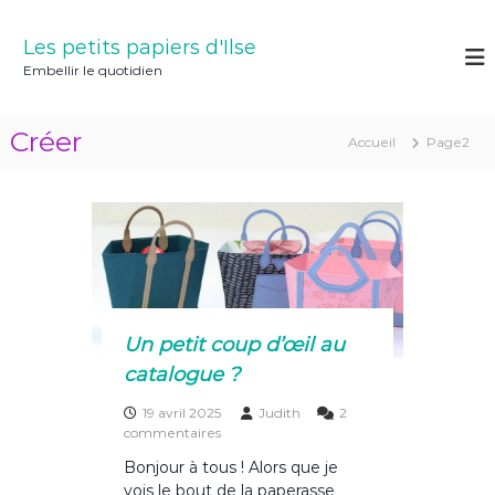
A
l
Les petits papiers d'Ilse
l
Embellir le quotidien
e
r
a
Créer
Accueil
Page2
u
c
o
C
n
t
e
r
n
u
é
Un petit coup d’œil au
catalogue ?
e
19 avril 2025
Judith
2
s
commentaires
u
r
Bonjour à tous ! Alors que je
r
vois le bout de la paperasse
U