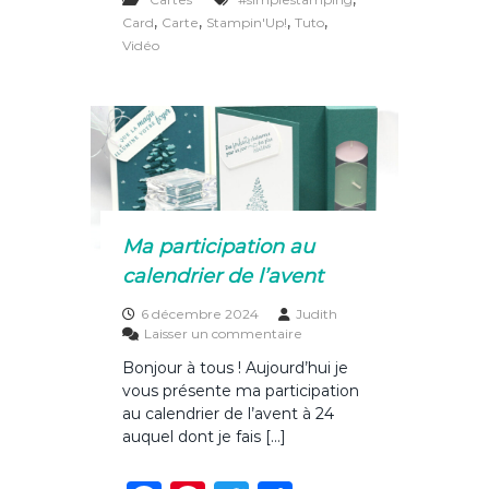
c
te
it
ta
t
,
,
,
,
Card
Carte
Stampin'Up!
Tuto
W
e
re
te
g
Vidéo
o
b
st
r
er
n
d
o
e
r
o
6
×
k
6
–
m
Ma participation au
o
calendrier de l’avent
d
è
l
6 décembre 2024
Judith
e
s
Laisser un commentaire
B
u
Bonjour à tous ! Aujourd’hui je
r
vous présente ma participation
M
a
au calendrier de l’avent à 24
p
auquel dont je fais […]
a
r