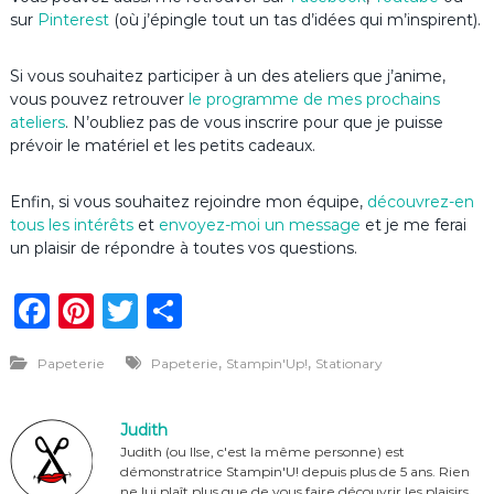
sur
Pinterest
(où j’épingle tout un tas d’idées qui m’inspirent).
Si vous souhaitez participer à un des ateliers que j’anime,
vous pouvez retrouver
le programme de mes prochains
ateliers
. N’oubliez pas de vous inscrire pour que je puisse
prévoir le matériel et les petits cadeaux.
Enfin, si vous souhaitez rejoindre mon équipe,
découvrez-en
tous les intérêts
et
envoyez-moi un message
et je me ferai
un plaisir de répondre à toutes vos questions.
F
Pi
T
P
a
n
w
ar
,
,
Papeterie
Papeterie
Stampin'Up!
Stationary
c
te
it
ta
e
re
te
g
Judith
b
st
r
er
Judith (ou Ilse, c'est la même personne) est
démonstratrice Stampin'U! depuis plus de 5 ans. Rien
o
ne lui plaît plus que de vous faire découvrir les plaisirs