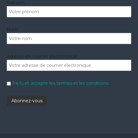
Prénom
:
Nom
Adresse de courrier électronique:
J'ai lu et accepte les termes et les conditions