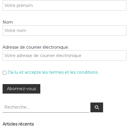
Nom
Adresse de courrier électronique:
J'ai lu et accepte les termes et les conditions
R
R
e
e
c
c
h
e
h
Articles récents
r
e