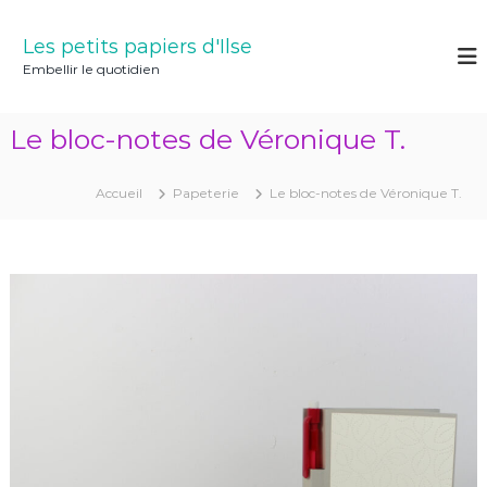
A
l
Les petits papiers d'Ilse
l
Embellir le quotidien
e
r
a
Le bloc-notes de Véronique T.
u
c
o
Accueil
Papeterie
Le bloc-notes de Véronique T.
n
t
e
n
u