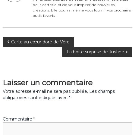
o
de la carterie et de vous inspirer de nouvelles
créations. Elle pourra même vous fournir vos prochains
k
outils favoris !
N
Carte au cœur doré de Véro
La boite surprise de Justine
a
v
Laisser un commentaire
i
Votre adresse e-mail ne sera pas publiée.
Les champs
g
obligatoires sont indiqués avec
*
a
Commentaire
*
t