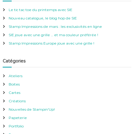
c
h
r
e
Le tic tac toe du printemps avec SIE
r
c
Nouveau catalogue, le blog hop de SIE
h
e
Stamp Impressions de mars : les exclusivités en ligne
r
SIE joue avec une grille … et ma couleur préférée !
:
Stamp Impressions Europe joue avec une grille !
Catégories
Ateliers
Boites
Cartes
Créations
Nouvelles de Stampin'Up!
Papeterie
Portfolio