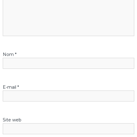
i
o
n
d
Nom
*
e
l
’
E-mail
*
a
r
Site web
t