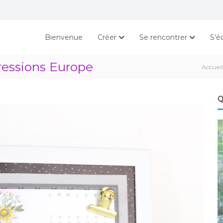
Bienvenue
Créer
Se rencontrer
S’é
essions Europe
Accueil
Q