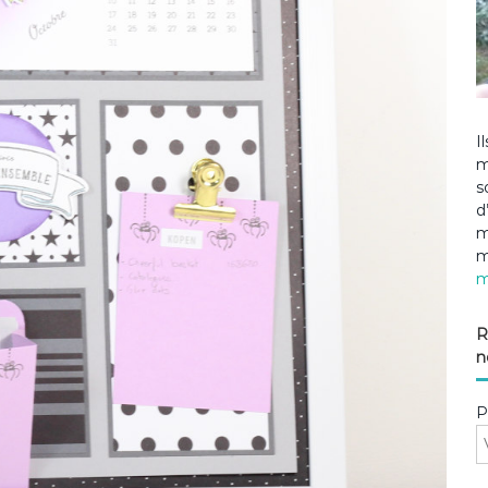
I
m
s
d
m
m
m
R
n
P