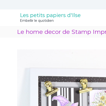
A
l
l
Les petits papiers d'Ilse
e
Embellir le quotidien
r
a
Le home decor de Stamp Impr
u
c
o
n
t
e
n
u