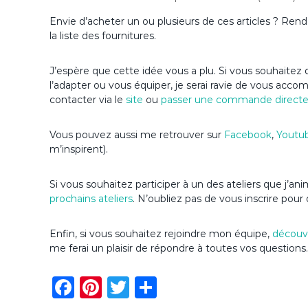
Envie d’acheter un ou plusieurs de ces articles ? Ren
la liste des fournitures.
J’espère que cette idée vous a plu. Si vous souhaitez d
l’adapter ou vous équiper, je serai ravie de vous acc
contacter via le
site
ou
passer une commande direct
Vous pouvez aussi me retrouver sur
Facebook
,
Youtu
m’inspirent).
Si vous souhaitez participer à un des ateliers que j’a
prochains ateliers
. N’oubliez pas de vous inscrire pour 
Enfin, si vous souhaitez rejoindre mon équipe,
découvr
me ferai un plaisir de répondre à toutes vos questions.
F
Pi
T
P