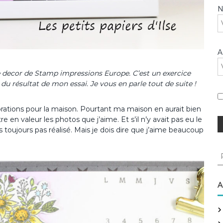
A
e decor de Stamp impressions Europe. C’est un exercice
 du résultat de mon essai. Je vous en parle tout de suite !
corations pour la maison. Pourtant ma maison en aurait bien
n valeur les photos que j’aime. Et s’il n’y avait pas eu le
toujours pas réalisé. Mais je dois dire que j’aime beaucoup
R
e
c
h
A
e
r
c