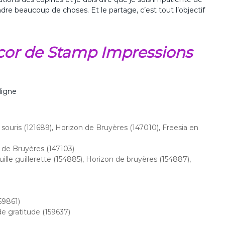
ndre beaucoup de choses. Et le partage, c’est tout l’objectif
écor de Stamp Impressions
ligne
 souris (121689), Horizon de Bruyères (147010), Freesia en
 de Bruyères (147103)
ille guillerette (154885), Horizon de bruyères (154887),
59861)
e gratitude (159637)