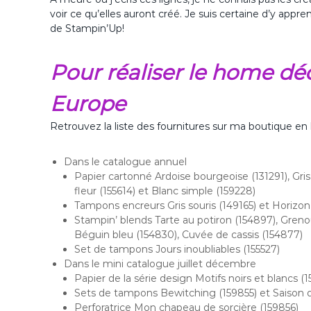
voir ce qu’elles auront créé. Je suis certaine d’y appre
de Stampin’Up!
Pour réaliser le home d
Europe
Retrouvez la liste des fournitures sur ma boutique en 
Dans le catalogue annuel
Papier cartonné Ardoise bourgeoise (131291), Gris
fleur (155614) et Blanc simple (159228)
Tampons encreurs Gris souris (149165) et Horizon
Stampin’ blends Tarte au potiron (154897), Grenou
Béguin bleu (154830), Cuvée de cassis (154877)
Set de tampons Jours inoubliables (155527)
Dans le mini catalogue juillet décembre
Papier de la série design Motifs noirs et blancs (1
Sets de tampons Bewitching (159855) et Saison d
Perforatrice Mon chapeau de sorcière (159856)