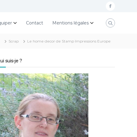
f
a
quiper
Contact
Mentions légales
c
e
Scrap
Le home decor de Stamp Impressions Europe
b
o
ui suis-je ?
o
k