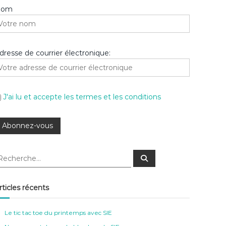
Nom
dresse de courrier électronique:
J'ai lu et accepte les termes et les conditions
R
e
c
h
e
rticles récents
r
c
h
e
Le tic tac toe du printemps avec SIE
r