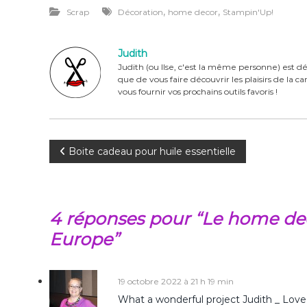
a
n
w
ar
,
,
Scrap
Décoration
home decor
Stampin'Up!
c
te
it
ta
e
re
te
g
Judith
b
st
r
er
Judith (ou Ilse, c'est la même personne) est dé
que de vous faire découvrir les plaisirs de la 
o
vous fournir vos prochains outils favoris !
o
k
N
Boite cadeau pour huile essentielle
a
v
4 réponses pour “Le home de
Europe”
i
g
19 octobre 2022 à 21 h 19 min
What a wonderful project Judith _ Love 