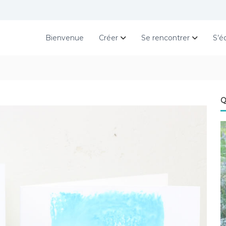
Bienvenue
Créer
Se rencontrer
S’é
Q