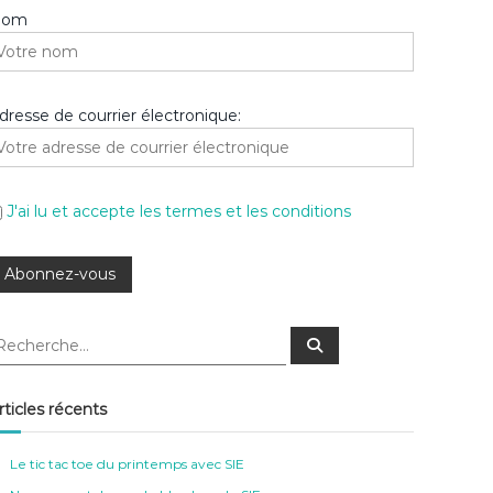
Nom
dresse de courrier électronique:
J'ai lu et accepte les termes et les conditions
R
e
c
h
e
rticles récents
r
c
h
e
Le tic tac toe du printemps avec SIE
r