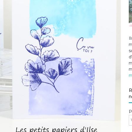
I
m
s
d
m
m
m
R
n
P