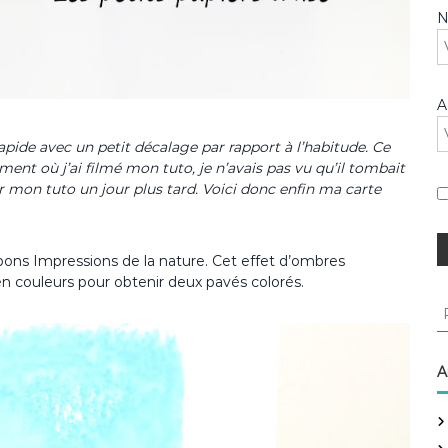
A
apide avec un petit décalage par rapport à l’habitude. Ce
ent où j’ai filmé mon tuto, je n’avais pas vu qu’il tombait
er mon tuto un jour plus tard. Voici donc enfin ma carte
mpons Impressions de la nature. Cet effet d’ombres
en couleurs pour obtenir deux pavés colorés.
R
e
c
h
A
e
r
c