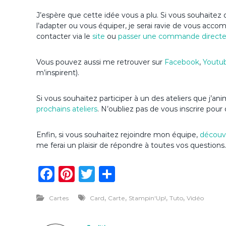
J’espère que cette idée vous a plu. Si vous souhaitez d
l’adapter ou vous équiper, je serai ravie de vous acc
contacter via le
site
ou
passer une commande direct
Vous pouvez aussi me retrouver sur
Facebook
,
Youtu
m’inspirent).
Si vous souhaitez participer à un des ateliers que j’a
prochains ateliers
. N’oubliez pas de vous inscrire pour 
Enfin, si vous souhaitez rejoindre mon équipe,
découvr
me ferai un plaisir de répondre à toutes vos questions.
F
Pi
T
P
a
n
w
ar
,
,
,
,
Cartes
Card
Carte
Stampin'Up!
Tuto
Vidéo
c
te
it
ta
e
re
te
g