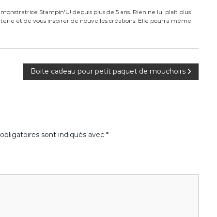
monstratrice Stampin'U! depuis plus de 5 ans. Rien ne lui plaît plus
carterie et de vous inspirer de nouvelles créations. Elle pourra même
Boite cadeau pour petit paquet de mouchoirs
bligatoires sont indiqués avec
*