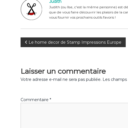
Judith
b
st
r
er
Judith (ou Ilse, c'est la même personne) est dé
que de vous faire découvrir les plaisirs de la 
o
vous fournir vos prochains outils favoris !
o
k
N
Le home decor de Stamp Impressions Europe
a
v
Laisser un commentaire
i
Votre adresse e-mail ne sera pas publiée.
Les champs o
g
Commentaire
*
a
t