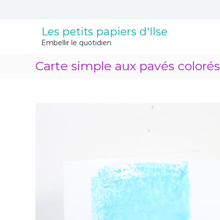
A
l
l
Les petits papiers d'Ilse
e
Embellir le quotidien
r
a
Carte simple aux pavés colorés
u
c
o
n
t
e
n
u