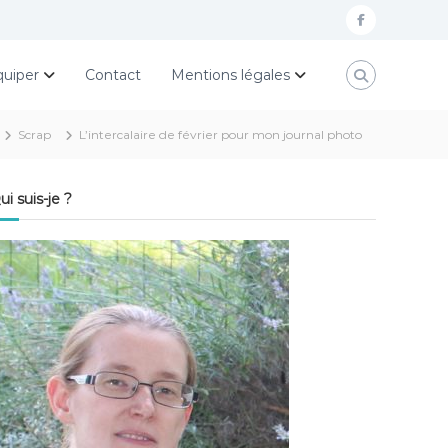
f
a
quiper
Contact
Mentions légales
c
e
Scrap
L’intercalaire de février pour mon journal photo
b
o
ui suis-je ?
o
k