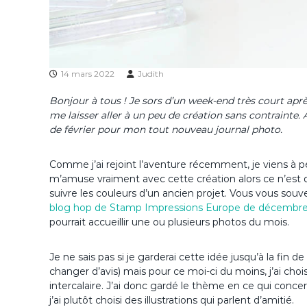
14 mars 2022
Judith
Bonjour à tous ! Je sors d’un week-end très court aprè
me laisser aller à un peu de création sans contrainte. A
de février pour mon tout nouveau journal photo.
Comme j’ai rejoint l’aventure récemment, je viens à pei
m’amuse vraiment avec cette création alors ce n’est qu
suivre les couleurs d’un ancien projet. Vous vous souv
blog hop de Stamp Impressions Europe de décembr
pourrait accueillir une ou plusieurs photos du mois.
Je ne sais pas si je garderai cette idée jusqu’à la fin 
changer d’avis) mais pour ce moi-ci du moins, j’ai chois
intercalaire. J’ai donc gardé le thème en ce qui conce
j’ai plutôt choisi des illustrations qui parlent d’amitié.