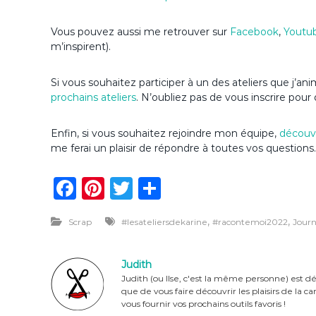
Vous pouvez aussi me retrouver sur
Facebook
,
Youtu
m’inspirent).
Si vous souhaitez participer à un des ateliers que j’a
prochains ateliers
. N’oubliez pas de vous inscrire pour 
Enfin, si vous souhaitez rejoindre mon équipe,
découvr
me ferai un plaisir de répondre à toutes vos questions.
F
Pi
T
P
a
n
w
ar
,
,
Scrap
#lesateliersdekarine
#racontemoi2022
Journ
c
te
it
ta
e
re
te
g
Judith
b
st
r
er
Judith (ou Ilse, c'est la même personne) est dé
que de vous faire découvrir les plaisirs de la 
o
vous fournir vos prochains outils favoris !