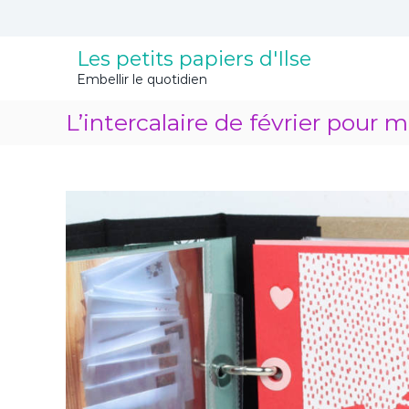
A
l
l
Les petits papiers d'Ilse
e
Embellir le quotidien
r
a
L’intercalaire de février pour 
u
c
o
n
t
e
n
u