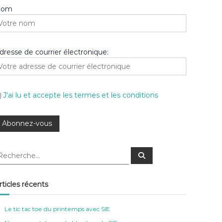
Nom
dresse de courrier électronique:
J'ai lu et accepte les termes et les conditions
R
e
c
h
e
rticles récents
r
c
h
e
Le tic tac toe du printemps avec SIE
r