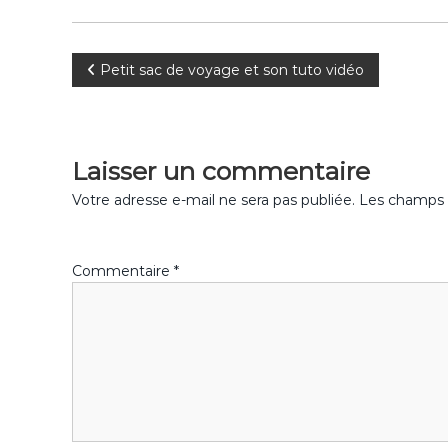
o
k
N
Petit sac de voyage et son tuto vidéo
a
v
Laisser un commentaire
i
Votre adresse e-mail ne sera pas publiée.
Les champs o
g
Commentaire
*
a
t
i
o