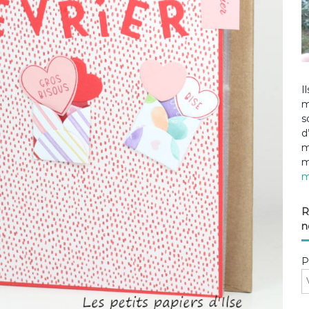
I
m
s
d
m
m
m
R
n
P