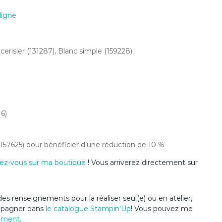
ligne
erisier (131287), Blanc simple (159228)
16)
(157625) pour bénéficier d’une réduction de 10 %
ez-vous sur ma boutique
! Vous arriverez directement sur
es renseignements pour la réaliser seul(e) ou en atelier,
ompagner dans
le catalogue Stampin’Up
! Vous pouvez me
ement
.