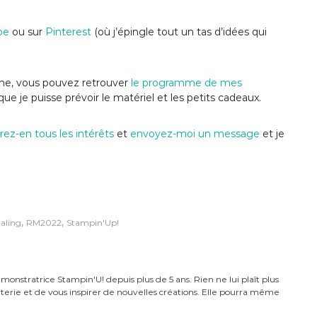
be
ou sur
Pinterest
(où j’épingle tout un tas d’idées qui
nime, vous pouvez retrouver
le programme de mes
que je puisse prévoir le matériel et les petits cadeaux.
ez-en tous les intérêts
et
envoyez-moi un message
et je
,
,
aling
RM2022
Stampin'Up!
monstratrice Stampin'U! depuis plus de 5 ans. Rien ne lui plaît plus
carterie et de vous inspirer de nouvelles créations. Elle pourra même