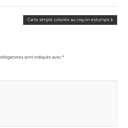
Carte simple coloriée au crayon-estompe
bligatoires sont indiqués avec
*