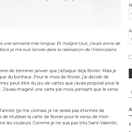
A
s une semaine très longue. Et malgré tout, j’avais envie de
lors je me suis lancée dans la réalisation de l’intercalaire
ne de terminer janvier que j’attaque déjà février. Mais je
e du bonheur. Pour le mois de février, j’ai décidé de
enez peut-être du jeu de cartes que j’avais proposé pour le
e
. J’avais imaginé une carte par mois, pensant que le verso
R
e
c
h
A
de l’année (je me connais, je ne serais pas étonnée de
e
i de réutiliser la carte de février pour le verso de mon
r
rne les couleurs. Comme je ne suis pas très Saint-Valentin,
c