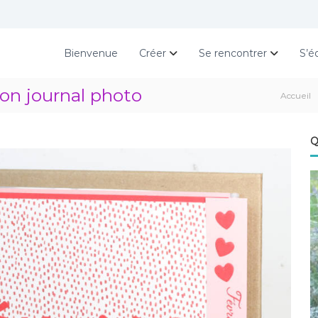
Bienvenue
Créer
Se rencontrer
S’é
mon journal photo
Accueil
Q