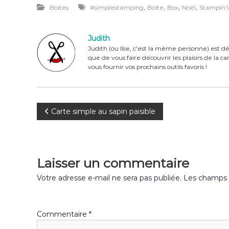
,
,
,
,
Boites
#simplestamping
Boite
Box
Noël
Stampin'
c
te
it
ta
e
re
te
g
Judith
b
st
r
er
Judith (ou Ilse, c'est la même personne) est dé
que de vous faire découvrir les plaisirs de la 
o
vous fournir vos prochains outils favoris !
o
k
N
Carte simple au sapin paisible
a
v
Laisser un commentaire
i
Votre adresse e-mail ne sera pas publiée.
Les champs o
g
Commentaire
*
a