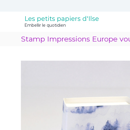
A
l
l
Les petits papiers d'Ilse
e
Embellir le quotidien
r
a
Stamp Impressions Europe vo
u
c
o
n
t
e
n
u