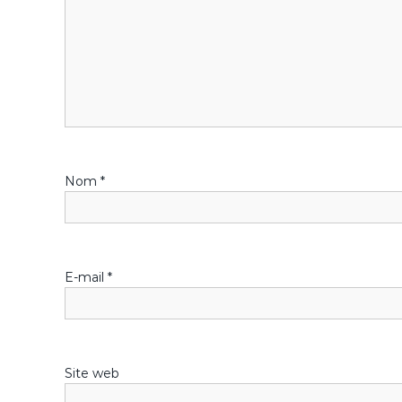
t
i
o
n
Nom
*
d
e
l
E-mail
*
’
a
Site web