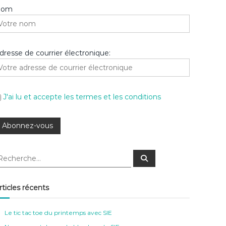
Nom
dresse de courrier électronique:
J'ai lu et accepte les termes et les conditions
R
e
c
h
e
rticles récents
r
c
h
e
Le tic tac toe du printemps avec SIE
r