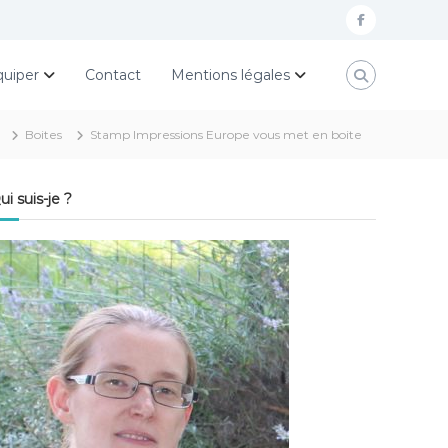
f
a
quiper
Contact
Mentions légales
c
e
Boites
Stamp Impressions Europe vous met en boite
b
o
ui suis-je ?
o
k