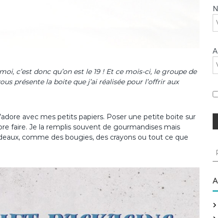
A
moi, c’est donc qu’on est le 19 ! Et ce mois-ci, le groupe de
 présente la boite que j’ai réalisée pour l’offrir aux
’adore avec mes petits papiers. Poser une petite boite sur
adore faire. Je la remplis souvent de gourmandises mais
 cadeaux, comme des bougies, des crayons ou tout ce que
R
e
c
h
A
e
r
c