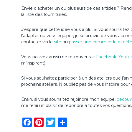
Envie d’acheter un ou plusieurs de ces articles ? Ren
la liste des fournitures.
J’espère que cette idée vous a plu. Si vous souhaitez d
l’adapter ou vous équiper, je serai ravie de vous acc
contacter via le
site
ou
passer une commande direct
Vous pouvez aussi me retrouver sur
Facebook
,
Youtu
m’inspirent).
Si vous souhaitez participer à un des ateliers que j
prochains ateliers. N’oubliez pas de vous inscrire pour 
Enfin, si vous souhaitez rejoindre mon équipe,
découvr
me ferai un plaisir de répondre à toutes vos questions.
F
Pi
T
P
a
n
w
ar