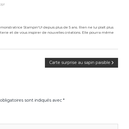
Up!
monstratrice Stampin'U! depuis plus de 5 ans. Rien ne lui plaît plus
carterie et de vous inspirer de nouvelles créations. Elle pourra même
Carte surprise au sapin paisible
bligatoires sont indiqués avec
*