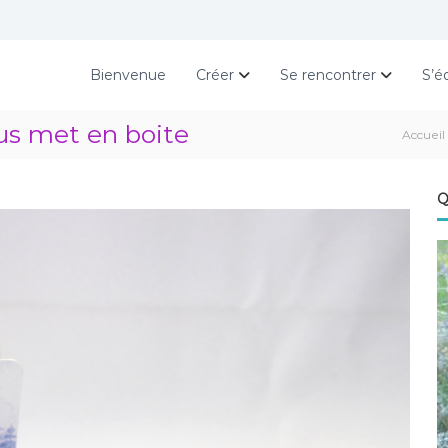
Bienvenue
Créer
Se rencontrer
S’é
us met en boite
Accueil
Q