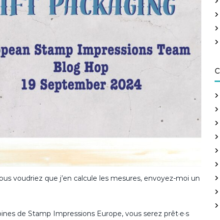
h
e
r
:
C
vous voudriez que j’en calcule les mesures, envoyez-moi un
opines de Stamp Impressions Europe, vous serez prêt·e·s