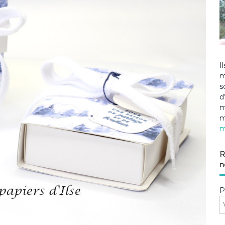
I
m
s
d
m
m
m
R
n
P