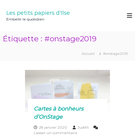
A
l
Les petits papiers d'Ilse
l
Embellir le quotidien
e
r
a
Étiquette :
#onstage2019
u
c
o
Accueil
#onstage2019
n
t
e
n
u
Cartes à bonheurs
d’OnStage
28 janvier 2020
Judith
s
Laisser un commentaire