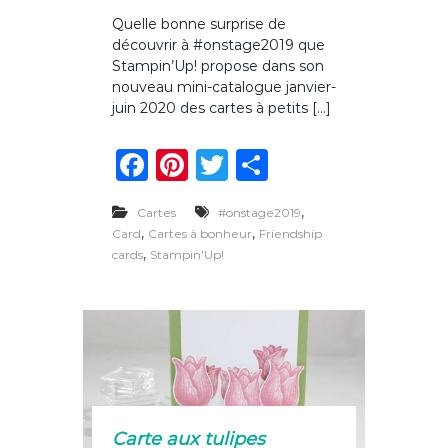
u
Quelle bonne surprise de
r
découvrir à #onstage2019 que
C
a
Stampin’Up! propose dans son
r
nouveau mini-catalogue janvier-
t
juin 2020 des cartes à petits […]
e
s
F
Pi
T
P
à
b
a
n
w
ar
o
n
,
Cartes
#onstage2019
c
te
it
ta
h
,
,
Card
Cartes à bonheur
Friendship
e
e
re
te
g
,
cards
Stampin'Up!
u
r
b
st
r
er
s
o
d
’
o
O
n
k
S
t
a
Carte aux tulipes
g