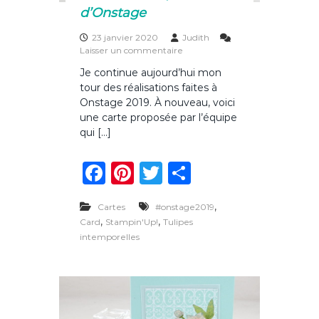
e
d’Onstage
23 janvier 2020
Judith
s
Laisser un commentaire
u
Je continue aujourd’hui mon
r
tour des réalisations faites à
C
a
Onstage 2019. À nouveau, voici
r
une carte proposée par l’équipe
t
qui […]
e
a
F
Pi
T
P
u
x
a
n
w
ar
t
u
,
Cartes
#onstage2019
c
te
it
ta
l
,
,
Card
Stampin'Up!
Tulipes
i
e
re
te
g
intemporelles
p
e
b
st
r
er
s
o
d
’
o
O
n