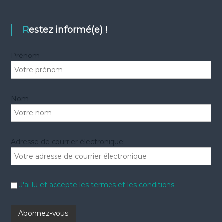
e
r
r
c
c
h
e
h
Restez informé(e) !
r
e
r
Prénom
:
Nom
Adresse de courrier électronique:
J'ai lu et accepte les termes et les conditions