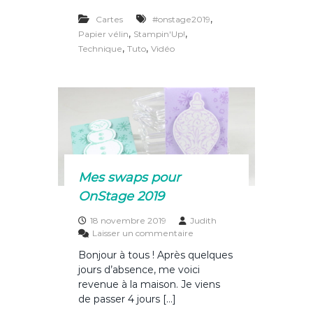
a
n
w
ar
é
l
,
Cartes
#onstage2019
c
te
it
ta
i
,
,
Papier vélin
Stampin'Up!
n
e
re
te
g
,
,
Technique
Tuto
Vidéo
e
m
b
st
r
er
b
o
o
s
o
s
é
k
Mes swaps pour
OnStage 2019
18 novembre 2019
Judith
s
Laisser un commentaire
u
Bonjour à tous ! Après quelques
r
jours d’absence, me voici
M
e
revenue à la maison. Je viens
s
de passer 4 jours […]
s