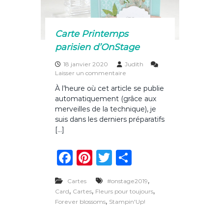
k
s
t
a
Carte Printemps
g
e
parisien d’OnStage
18 janvier 2020
Judith
s
Laisser un commentaire
u
À l’heure où cet article se publie
r
automatiquement (grâce aux
C
a
merveilles de la technique), je
r
suis dans les derniers préparatifs
t
[…]
e
P
F
Pi
T
P
r
i
a
n
w
ar
n
t
,
Cartes
#onstage2019
c
te
it
ta
e
,
,
,
Card
Cartes
Fleurs pour toujours
m
e
re
te
g
,
Forever blossoms
Stampin'Up!
p
s