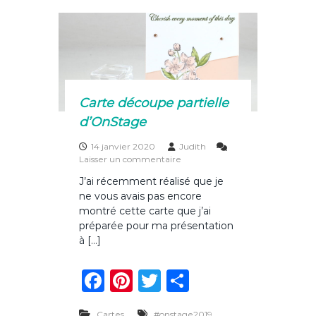
b
st
r
er
p
o
a
r
o
i
s
k
i
e
n
Carte découpe partielle
d
’
d’OnStage
O
n
14 janvier 2020
Judith
S
s
Laisser un commentaire
t
u
J’ai récemment réalisé que je
a
r
g
ne vous avais pas encore
C
e
a
montré cette carte que j’ai
r
préparée pour ma présentation
t
à […]
e
d
F
Pi
T
P
é
c
a
n
w
ar
o
u
,
Cartes
#onstage2019