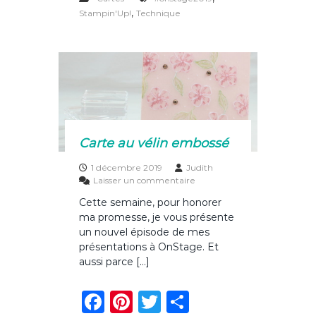
c
te
it
ta
p
,
Stampin'Up!
Technique
e
e
re
te
g
p
a
b
st
r
er
r
o
t
i
o
e
l
k
l
e
Carte au vélin embossé
d
’
1 décembre 2019
Judith
O
s
Laisser un commentaire
n
u
S
Cette semaine, pour honorer
r
t
ma promesse, je vous présente
C
a
a
un nouvel épisode de mes
g
r
présentations à OnStage. Et
e
t
aussi parce […]
e
a
F
Pi
T
P
u
v