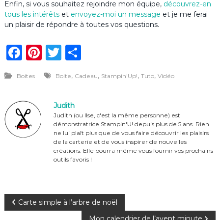
Enfin, si vous souhaitez rejoindre mon équipe,
découvrez-en
tous les intérêts
et
envoyez-moi un message
et je me ferai
un plaisir de répondre à toutes vos questions.
F
Pi
T
P
a
n
w
ar
,
,
,
,
Boites
Boite
Cadeau
Stampin'Up!
Tuto
Vidéo
c
te
it
ta
e
re
te
g
Judith
b
st
r
er
Judith (ou Ilse, c'est la même personne) est
démonstratrice Stampin'U! depuis plus de 5 ans. Rien
o
ne lui plaît plus que de vous faire découvrir les plaisirs
o
de la carterie et de vous inspirer de nouvelles
créations. Elle pourra même vous fournir vos prochains
k
outils favoris !
N
Carte simple à l’arbre de noël
Mon calendrier de l’avent minute