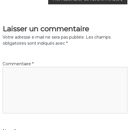
a
v
Laisser un commentaire
i
Votre adresse e-mail ne sera pas publiée.
Les champs
g
obligatoires sont indiqués avec
*
a
Commentaire
*
t
i
o
n
d