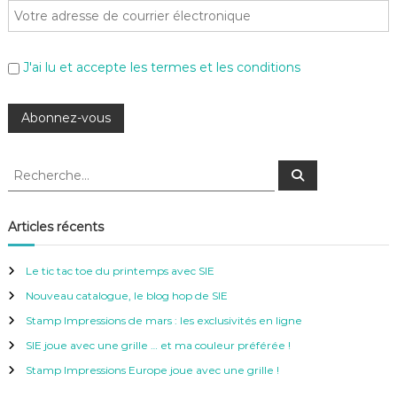
J'ai lu et accepte les termes et les conditions
R
R
e
e
c
c
h
e
h
Articles récents
r
e
c
h
r
e
Le tic tac toe du printemps avec SIE
r
c
Nouveau catalogue, le blog hop de SIE
h
e
Stamp Impressions de mars : les exclusivités en ligne
r
SIE joue avec une grille … et ma couleur préférée !
:
Stamp Impressions Europe joue avec une grille !