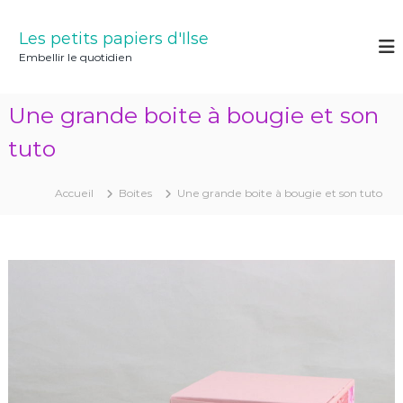
A
l
Les petits papiers d'Ilse
l
Embellir le quotidien
e
r
a
Une grande boite à bougie et son
u
c
tuto
o
n
Accueil
Boites
Une grande boite à bougie et son tuto
t
e
n
u