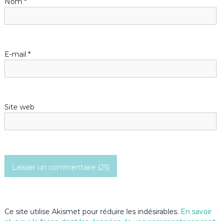
Nom
*
e
l
’
E-mail
*
a
r
Site web
t
i
c
l
e
Ce site utilise Akismet pour réduire les indésirables.
En savoir