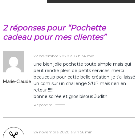
a
v
2 réponses pour “Pochette
i
cadeau pour mes clientes”
g
a
22 novembre 2020 à 18 h 34 min
une bien jolie pochette toute simple mais qui
t
peut rendre plein de petits services, merci
beaucoup pour cette belle création. je t’ai laissé
Marie-Claude
i
un com sur un challenge S’UP mais rien en
retour !!!!!
o
bonne soirée et gros bisous Judith.
Répondre
n
d
24 novembre 2020 à 9 h 56 min