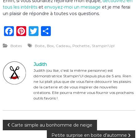
Enfin, si vous souhaitez rejoindre mon équipe,
découvrez-en
tous les intérêts
et
envoyez-moi un message
et je me ferai
un plaisir de répondre à toutes vos questions.
F
Pi
T
P
a
n
w
ar
,
,
,
,
Boites
Boite
Box
Cadeau
Pochette
Stampin'Up!
c
te
it
ta
e
re
te
g
Judith
b
st
r
er
Judith (ou Ilse, c'est la même personne) est
démonstratrice Stampin'U! depuis plus de 5 ans. Rien
o
ne lui plaît plus que de vous faire découvrir les plaisirs
o
de la carterie et de vous inspirer de nouvelles
créations. Elle pourra même vous fournir vos prochains
k
outils favoris !
N
Carte simple au bonhomme de neige
Petite surprise en boite d’automne