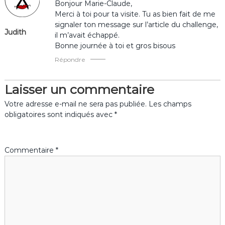
e
Bonjour Marie-Claude,
Merci à toi pour ta visite. Tu as bien fait de me
l
signaler ton message sur l’article du challenge,
Judith
il m’avait échappé.
’
Bonne journée à toi et gros bisous
Répondre
a
Laisser un commentaire
r
Votre adresse e-mail ne sera pas publiée.
Les champs
t
obligatoires sont indiqués avec
*
i
Commentaire
*
c
l
e