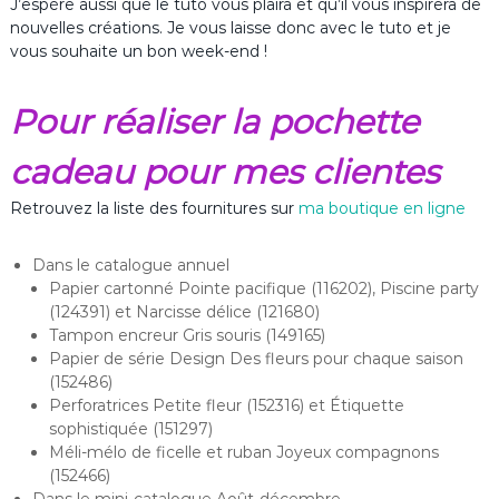
J’espère aussi que le tuto vous plaira et qu’il vous inspirera de
nouvelles créations. Je vous laisse donc avec le tuto et je
vous souhaite un bon week-end !
Pour réaliser la pochette
cadeau pour mes clientes
Retrouvez la liste des fournitures sur
ma boutique en ligne
Dans le catalogue annuel
Papier cartonné Pointe pacifique (116202), Piscine party
(124391) et Narcisse délice (121680)
Tampon encreur Gris souris (149165)
Papier de série Design Des fleurs pour chaque saison
(152486)
Perforatrices Petite fleur (152316) et Étiquette
sophistiquée (151297)
Méli-mélo de ficelle et ruban Joyeux compagnons
(152466)
Dans le mini-catalogue Août-décembre