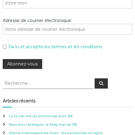
Adresse de courrier électronique:
J'ai lu et accepte les termes et les conditions
R
R
e
e
c
c
h
e
h
Articles récents
r
e
c
h
r
e
Le tic tac toe du printemps avec SIE
r
c
Nouveau catalogue, le blog hop de SIE
h
e
Stamp Impressions de mars : les exclusivités en ligne