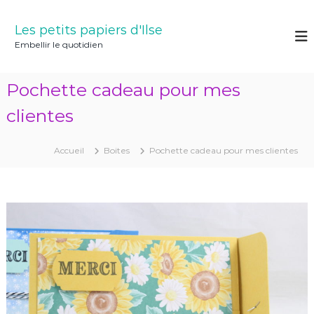
A
l
Les petits papiers d'Ilse
l
Embellir le quotidien
e
r
a
Pochette cadeau pour mes
u
c
clientes
o
n
Accueil
Boites
Pochette cadeau pour mes clientes
t
e
n
u