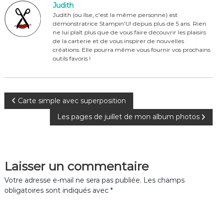
Judith
b
st
r
er
Judith (ou Ilse, c'est la même personne) est
démonstratrice Stampin'U! depuis plus de 5 ans. Rien
o
ne lui plaît plus que de vous faire découvrir les plaisirs
o
de la carterie et de vous inspirer de nouvelles
créations. Elle pourra même vous fournir vos prochains
k
outils favoris !
N
Carte simple avec superposition
Les pages de juillet de mon album photos
a
v
Laisser un commentaire
i
Votre adresse e-mail ne sera pas publiée.
Les champs
g
obligatoires sont indiqués avec
*
a