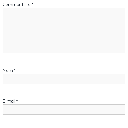
Commentaire
*
t
i
o
n
d
Nom
*
e
l
’
E-mail
*
a
r