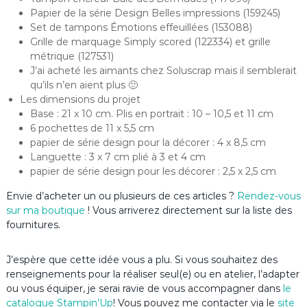
Papier de la série Design Belles impressions (159245)
Set de tampons Émotions effeuillées (153088)
Grille de marquage Simply scored (122334) et grille
métrique (127531)
J’ai acheté les aimants chez Soluscrap mais il semblerait
qu’ils n’en aient plus 🙁
Les dimensions du projet
Base : 21 x 10 cm. Plis en portrait : 10 – 10,5 et 11 cm
6 pochettes de 11 x 5,5 cm
papier de série design pour la décorer : 4 x 8,5 cm
Languette : 3 x 7 cm plié à 3 et 4 cm
papier de série design pour les décorer : 2,5 x 2,5 cm
Envie d’acheter un ou plusieurs de ces articles ?
Rendez-vous
sur ma boutique
! Vous arriverez directement sur la liste des
fournitures.
J’espère que cette idée vous a plu. Si vous souhaitez des
renseignements pour la réaliser seul(e) ou en atelier, l’adapter
ou vous équiper, je serai ravie de vous accompagner dans
le
catalogue Stampin’Up
! Vous pouvez me contacter via le
site