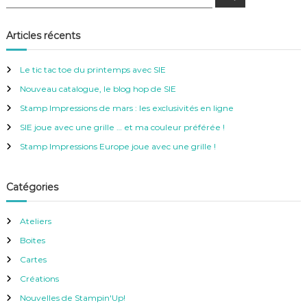
e
e
c
c
h
e
h
Articles récents
r
e
c
h
r
e
Le tic tac toe du printemps avec SIE
r
c
Nouveau catalogue, le blog hop de SIE
h
e
Stamp Impressions de mars : les exclusivités en ligne
r
SIE joue avec une grille … et ma couleur préférée !
:
Stamp Impressions Europe joue avec une grille !
Catégories
Ateliers
Boites
Cartes
Créations
Nouvelles de Stampin'Up!