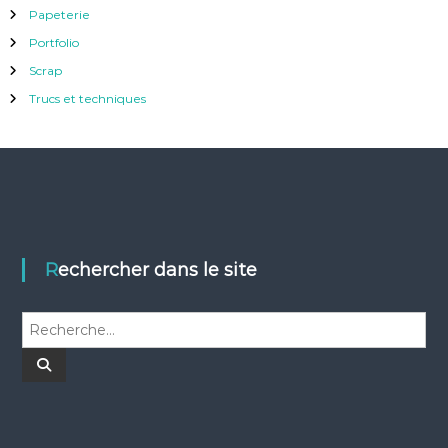
Papeterie
Portfolio
Scrap
Trucs et techniques
Rechercher dans le site
R
e
c
R
e
h
c
h
e
e
r
r
c
c