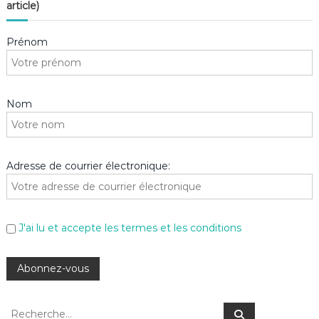
article)
Prénom
Nom
Adresse de courrier électronique:
J'ai lu et accepte les termes et les conditions
R
R