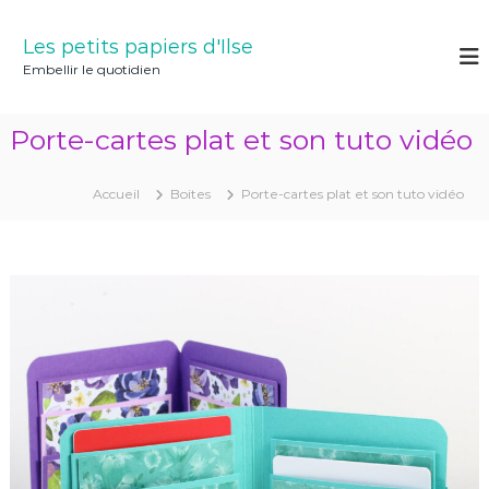
A
l
Les petits papiers d'Ilse
l
Embellir le quotidien
e
r
a
Porte-cartes plat et son tuto vidéo
u
c
o
Accueil
Boites
Porte-cartes plat et son tuto vidéo
n
t
e
n
u