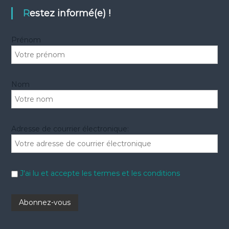
h
e
h
Restez informé(e) !
r
e
r
Prénom
:
Nom
Adresse de courrier électronique:
J'ai lu et accepte les termes et les conditions