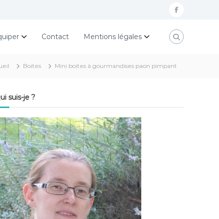
f
a
quiper
Contact
Mentions légales
c
e
ueil
Boites
Mini boites à gourmandises paon pimpant
b
o
ui suis-je ?
o
k