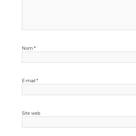
t
i
o
n
Nom
*
d
e
l
E-mail
*
’
a
Site web
r