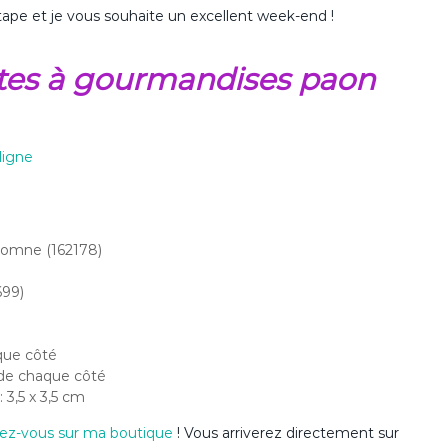
tape et je vous souhaite un excellent week-end !
oites à gourmandises paon
ligne
utomne (162178)
699)
aque côté
m de chaque côté
 3,5 x 3,5 cm
ez-vous sur ma boutique
! Vous arriverez directement sur