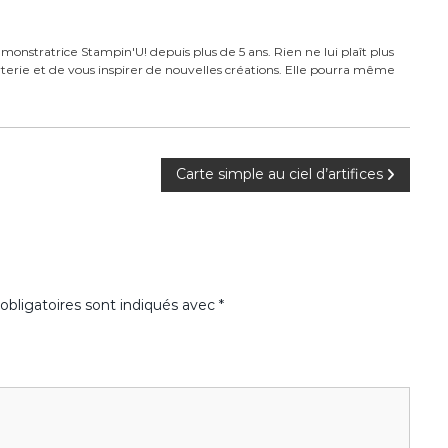
monstratrice Stampin'U! depuis plus de 5 ans. Rien ne lui plaît plus
carterie et de vous inspirer de nouvelles créations. Elle pourra même
Carte simple au ciel d’artifices
bligatoires sont indiqués avec
*