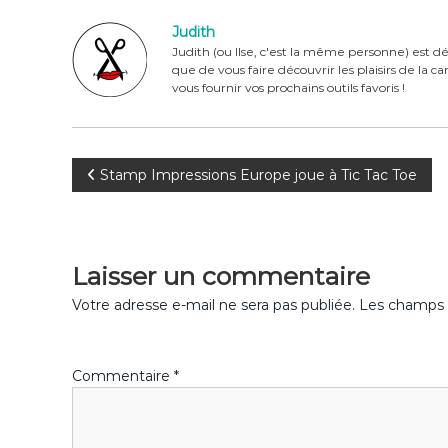
e
re
te
g
Judith
b
st
r
er
Judith (ou Ilse, c'est la même personne) est dé
que de vous faire découvrir les plaisirs de la 
o
vous fournir vos prochains outils favoris !
o
k
N
Stamp Impressions Europe joue à Tic Tac Toe
a
v
Laisser un commentaire
i
Votre adresse e-mail ne sera pas publiée.
Les champs o
g
Commentaire
*
a