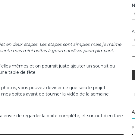
A
jet en deux étapes. Les étapes sont simples mais je n’aime
présente mes mini boites à gourmandises paon pimpant.
elles mêmes et on pourrait juste ajouter un souhait ou
 une table de fête.
 photos, vous pouvez deviner ce que sera le projet
R
e mes boites avant de tourner la vidéo de la semaine
e
c
h
A
a envie de regarder la boite complète, et surtout d’en faire
e
r
c