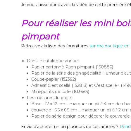
Je vous laisse donc avec la vidéo de cette première é
Pour réaliser les mini b
pimpant
Retrouvez la liste des fournitures
sur ma boutique en 
Dans le catalogue annuel
Papier cartonné Paon pimpant (150886)
Papier de la série design spécialité Humeur d’a
Coupe-papier (152392)
Adhésif C’est scellé (152813) et C’est scellé+ (149
Mini-points de colle (103683)
Les mesures du projet
Base : 12 x 12 cm – marquer un pli à 4 cm de ch
couvercle : 6,5 x 6,5 cm – marquer un pli à 1,2 c
Papier de série design pour décorer le couvercle :
Envie d’acheter un ou plusieurs de ces articles ?
Rend