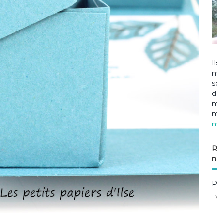
I
m
s
d
m
m
m
R
n
P