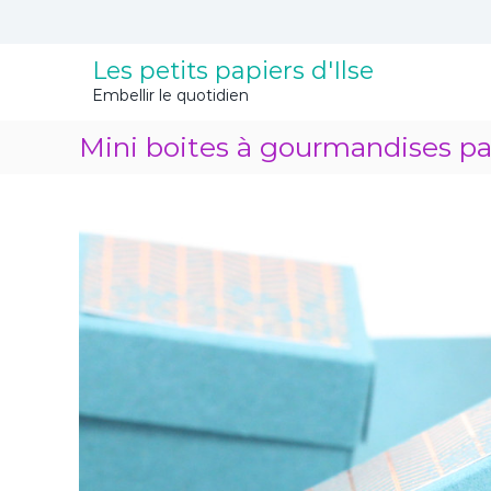
A
l
l
Les petits papiers d'Ilse
e
Embellir le quotidien
r
a
Mini boites à gourmandises p
u
c
o
n
t
e
n
u