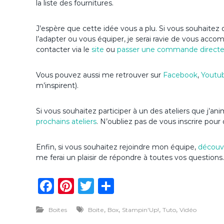
la liste des fournitures.
J’espère que cette idée vous a plu. Si vous souhaitez d
l’adapter ou vous équiper, je serai ravie de vous acc
contacter via le
site
ou
passer une commande direct
Vous pouvez aussi me retrouver sur
Facebook
,
Youtu
m’inspirent).
Si vous souhaitez participer à un des ateliers que j’a
prochains ateliers
. N’oubliez pas de vous inscrire pour 
Enfin, si vous souhaitez rejoindre mon équipe,
découvr
me ferai un plaisir de répondre à toutes vos questions.
F
Pi
T
P
a
n
w
ar
,
,
,
,
Boites
Boite
Box
Stampin'Up!
Tuto
Vidéo
c
te
it
ta