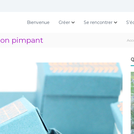
Bienvenue
Créer
Se rencontrer
S’é
aon pimpant
Acc
Q