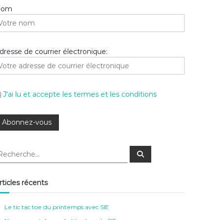
Nom
dresse de courrier électronique:
J'ai lu et accepte les termes et les conditions
R
e
c
h
e
rticles récents
r
c
h
e
Le tic tac toe du printemps avec SIE
r