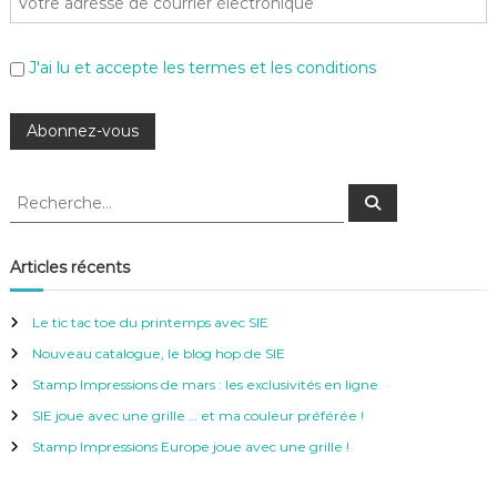
J'ai lu et accepte les termes et les conditions
R
R
e
e
c
c
h
e
h
Articles récents
r
e
c
h
r
e
Le tic tac toe du printemps avec SIE
r
c
Nouveau catalogue, le blog hop de SIE
h
e
Stamp Impressions de mars : les exclusivités en ligne
r
SIE joue avec une grille … et ma couleur préférée !
:
Stamp Impressions Europe joue avec une grille !