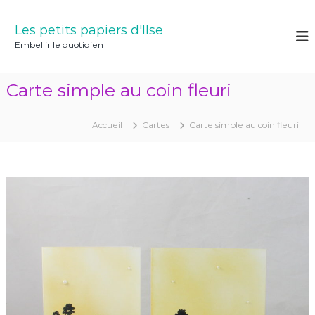
A
l
Les petits papiers d'Ilse
l
Embellir le quotidien
e
r
a
Carte simple au coin fleuri
u
c
o
Accueil
Cartes
Carte simple au coin fleuri
n
t
e
n
u