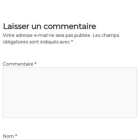
v
Laisser un commentaire
i
Votre adresse e-mail ne sera pas publiée.
Les champs
g
obligatoires sont indiqués avec
*
a
Commentaire
*
t
i
o
n
d
Nom
*