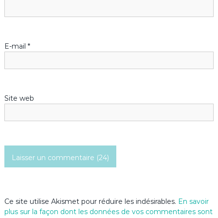
e
l
’
E-mail
*
a
r
Site web
t
i
c
l
e
Ce site utilise Akismet pour réduire les indésirables.
En savoir
plus sur la façon dont les données de vos commentaires sont