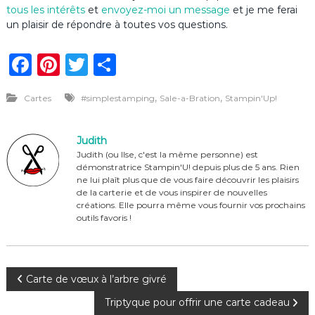
tous les intérêts
et
envoyez-moi un message
et je me ferai
un plaisir de répondre à toutes vos questions.
F
Pi
T
P
a
n
w
ar
,
,
Cartes
#simplestamping
Sale-a-Bration
Stampin'Up!
c
te
it
ta
e
re
te
g
Judith
b
st
r
er
Judith (ou Ilse, c'est la même personne) est
démonstratrice Stampin'U! depuis plus de 5 ans. Rien
o
ne lui plaît plus que de vous faire découvrir les plaisirs
o
de la carterie et de vous inspirer de nouvelles
créations. Elle pourra même vous fournir vos prochains
k
outils favoris !
N
Carte de vœux à l’arbre givré
Triptyque pour offrir une carte cadeau
a