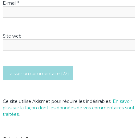
’
E-mail
*
a
r
Site web
t
i
c
l
e
Ce site utilise Akismet pour réduire les indésirables.
En savoir
plus sur la façon dont les données de vos commentaires sont
traitées
.