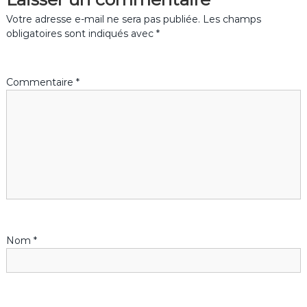
i
Votre adresse e-mail ne sera pas publiée.
Les champs
g
obligatoires sont indiqués avec
*
a
Commentaire
*
t
i
o
n
d
Nom
*
e
l