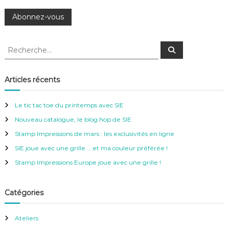
R
R
e
e
c
c
h
e
h
Articles récents
r
e
c
h
r
e
Le tic tac toe du printemps avec SIE
r
c
Nouveau catalogue, le blog hop de SIE
h
e
Stamp Impressions de mars : les exclusivités en ligne
r
SIE joue avec une grille … et ma couleur préférée !
:
Stamp Impressions Europe joue avec une grille !
Catégories
Ateliers