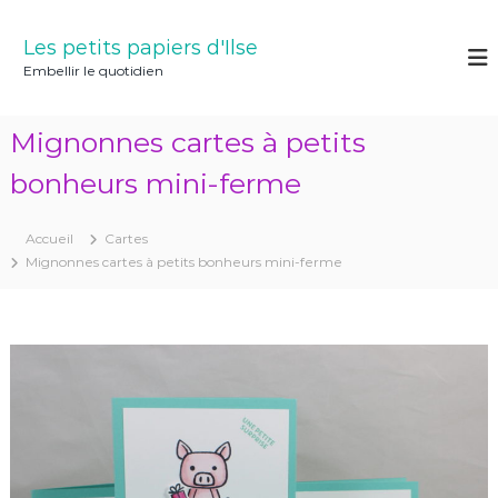
A
l
Les petits papiers d'Ilse
l
Embellir le quotidien
e
r
a
Mignonnes cartes à petits
u
c
bonheurs mini-ferme
o
n
Accueil
Cartes
t
Mignonnes cartes à petits bonheurs mini-ferme
e
n
u