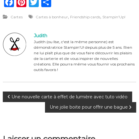
F
Pi
T
P
a
n
w
ar
,
,
Cartes
Cartes à bonheur
Friendship cards
Stampin'Up!
c
te
it
ta
e
re
te
g
Judith
b
st
r
er
Judith (ou Ilse, c'est la même personne) est
démonstratrice Stampin'U! depuis plus de 5 ans. Rien
o
ne lui plaît plus que de vous faire découvrir les plaisirs
o
de la carterie et de vous inspirer de nouvelles
créations. Elle pourra même vous fournir vos prochains
k
outils favoris !
N
Une nouvelle carte à effet de lumière avec tuto vidéo
Une jolie boite pour offrir une bague
a
v
Laisser un commentaire