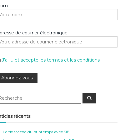
Nom
dresse de courrier électronique:
J'ai lu et accepte les termes et les conditions
R
e
c
h
e
rticles récents
r
c
h
e
Le tic tac toe du printemps avec SIE
r