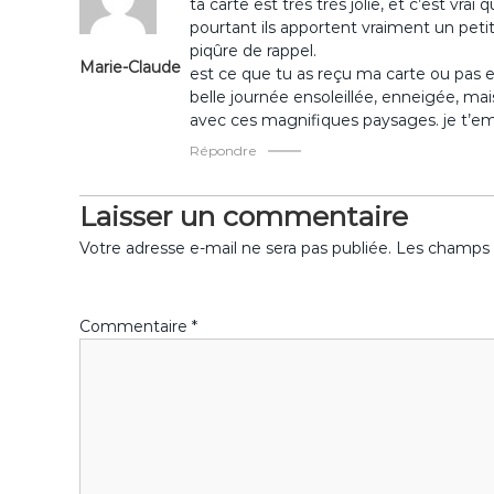
g
ta carte est très très jolie, et c’est vra
pourtant ils apportent vraiment un petit 
a
piqûre de rappel.
Marie-Claude
est ce que tu as reçu ma carte ou pas 
t
belle journée ensoleillée, enneigée, mai
avec ces magnifiques paysages. je t’embra
i
Répondre
o
Laisser un commentaire
n
Votre adresse e-mail ne sera pas publiée.
Les champs o
d
Commentaire
*
e
l
’