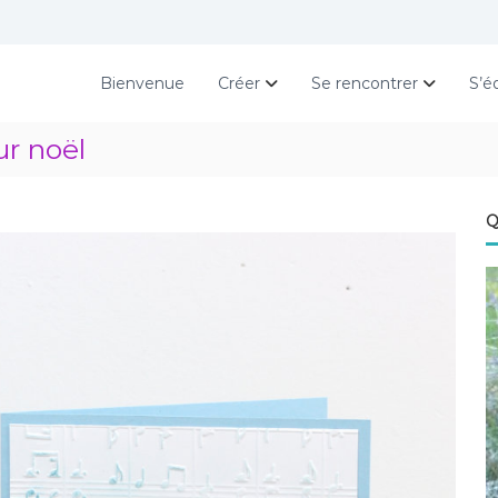
Bienvenue
Créer
Se rencontrer
S’é
ur noël
Q