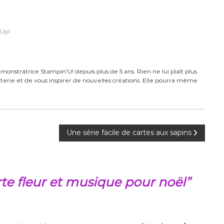
Up!
monstratrice Stampin'U! depuis plus de 5 ans. Rien ne lui plaît plus
carterie et de vous inspirer de nouvelles créations. Elle pourra même
Une série facile de cartes aux sapins
e fleur et musique pour noël”