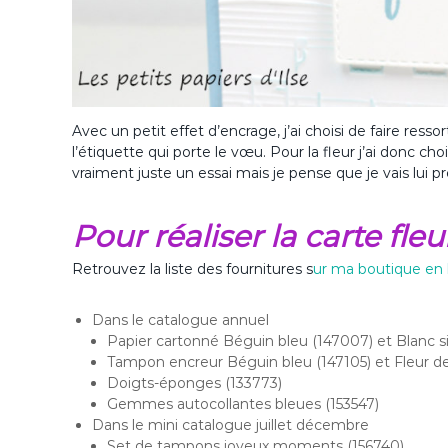
Avec un petit effet d’encrage, j’ai choisi de faire ress
l’étiquette qui porte le vœu. Pour la fleur j’ai donc ch
vraiment juste un essai mais je pense que je vais lui 
Pour réaliser la carte fl
Retrouvez la liste des fournitures s
ur ma boutique en 
Dans le catalogue annuel
Papier cartonné Béguin bleu (147007) et Blanc s
Tampon encreur Béguin bleu (147105) et Fleur de 
Doigts-éponges (133773)
Gemmes autocollantes bleues (153547)
Dans le mini catalogue juillet décembre
Set de tampons joyeux moments (156740)