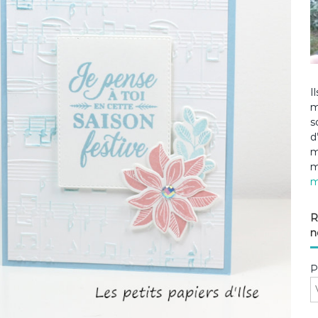
I
m
s
d
m
m
m
R
n
P