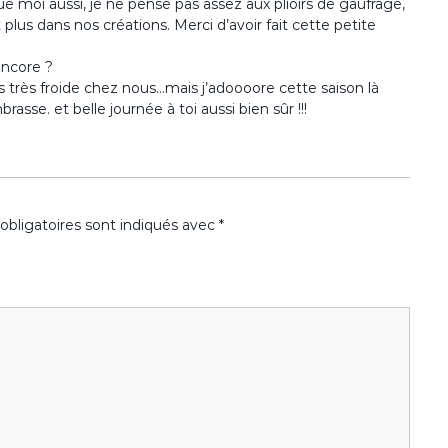
i que moi aussi, je ne pense pas assez aux plioirs de gaufrage,
plus dans nos créations. Merci d’avoir fait cette petite
encore ?
s très froide chez nous…mais j’adoooore cette saison là
sse. et belle journée à toi aussi bien sûr !!!
bligatoires sont indiqués avec
*