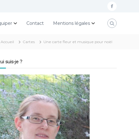
f
a
quiper
Contact
Mentions légales
c
e
Accueil
Cartes
Une carte fleur et musique pour noël
b
o
ui suis-je ?
o
k