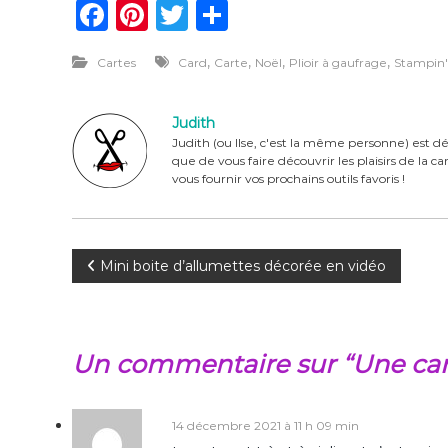
F
Pi
T
P
a
n
w
ar
,
,
,
,
Cartes
Card
Carte
Noël
Plioir à gaufrage
Stampin'
c
te
it
ta
e
re
te
g
Judith
b
st
r
er
Judith (ou Ilse, c'est la même personne) est dé
que de vous faire découvrir les plaisirs de la 
o
vous fournir vos prochains outils favoris !
o
k
N
Mini boite d’allumettes décorée en vidéo
a
v
Un commentaire sur “Une cart
i
14 décembre 2021 à 11 h 09 min