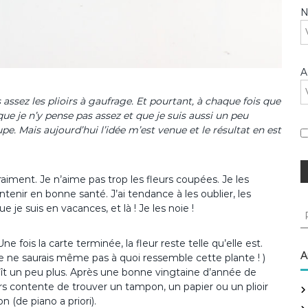
A
s assez les plioirs à gaufrage. Et pourtant, à chaque fois que
que je n’y pense pas assez et que je suis aussi un peu
e. Mais aujourd’hui l’idée m’est venue et le résultat en est
aiment. Je n’aime pas trop les fleurs coupées. Je les
tenir en bonne santé. J’ai tendance à les oublier, les
 je suis en vacances, et là ! Je les noie !
R
e
c
 fois la carte terminée, la fleur reste telle qu’elle est.
h
A
 je ne saurais même pas à quoi ressemble cette plante ! )
e
aît un peu plus. Après une bonne vingtaine d’année de
r
rs contente de trouver un tampon, un papier ou un plioir
c
on (de piano a priori).