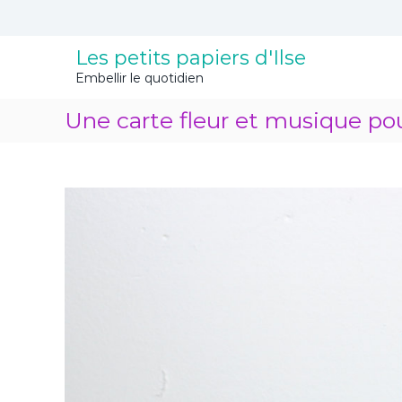
A
l
l
Les petits papiers d'Ilse
e
Embellir le quotidien
r
a
Une carte fleur et musique po
u
c
o
n
t
e
n
u