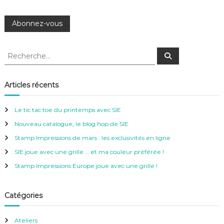
R
R
e
e
c
c
h
e
h
Articles récents
r
e
c
h
r
e
Le tic tac toe du printemps avec SIE
r
c
Nouveau catalogue, le blog hop de SIE
h
e
Stamp Impressions de mars : les exclusivités en ligne
r
SIE joue avec une grille … et ma couleur préférée !
:
Stamp Impressions Europe joue avec une grille !
Catégories
Ateliers