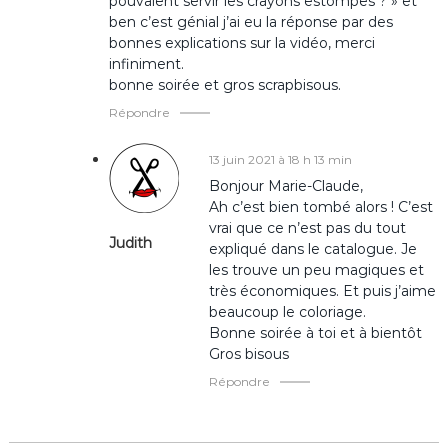
pouvaient servir les crayons estompes ? » et
o
ben c’est génial j’ai eu la réponse par des
bonnes explications sur la vidéo, merci
infiniment.
n
bonne soirée et gros scrapbisous.
d
Répondre
e
13 juin 2021 à 18 h 13 min
Bonjour Marie-Claude,
l
Ah c’est bien tombé alors ! C’est
vrai que ce n’est pas du tout
Judith
’
expliqué dans le catalogue. Je
les trouve un peu magiques et
très économiques. Et puis j’aime
a
beaucoup le coloriage.
Bonne soirée à toi et à bientôt
r
Gros bisous
t
Répondre
i