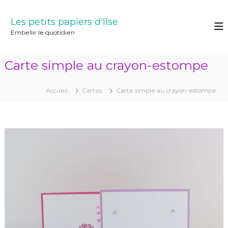
A
l
Les petits papiers d'Ilse
l
Embellir le quotidien
e
r
a
Carte simple au crayon-estompe
u
c
o
Accueil
Cartes
Carte simple au crayon-estompe
n
t
e
n
u