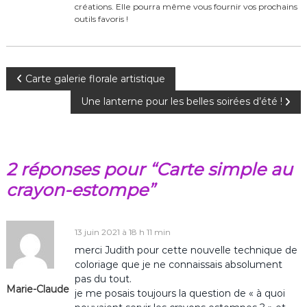
o
créations. Elle pourra même vous fournir vos prochains
k
outils favoris !
N
Carte galerie florale artistique
Une lanterne pour les belles soirées d’été !
a
v
2 réponses pour “Carte simple au
i
crayon-estompe”
g
a
13 juin 2021 à 18 h 11 min
merci Judith pour cette nouvelle technique de
t
coloriage que je ne connaissais absolument
pas du tout.
Marie-Claude
i
je me posais toujours la question de « à quoi