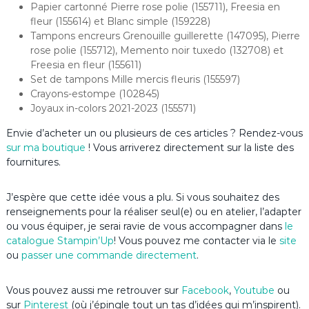
Papier cartonné Pierre rose polie (155711), Freesia en
fleur (155614) et Blanc simple (159228)
Tampons encreurs Grenouille guillerette (147095), Pierre
rose polie (155712), Memento noir tuxedo (132708) et
Freesia en fleur (155611)
Set de tampons Mille mercis fleuris (155597)
Crayons-estompe (102845)
Joyaux in-colors 2021-2023 (155571)
Envie d’acheter un ou plusieurs de ces articles ? Rendez-vous
sur ma boutique
! Vous arriverez directement sur la liste des
fournitures.
J’espère que cette idée vous a plu. Si vous souhaitez des
renseignements pour la réaliser seul(e) ou en atelier, l’adapter
ou vous équiper, je serai ravie de vous accompagner dans
le
catalogue Stampin’Up
! Vous pouvez me contacter via le
site
ou
passer une commande directement
.
Vous pouvez aussi me retrouver sur
Facebook
,
Youtube
ou
sur
Pinterest
(où j’épingle tout un tas d’idées qui m’inspirent).