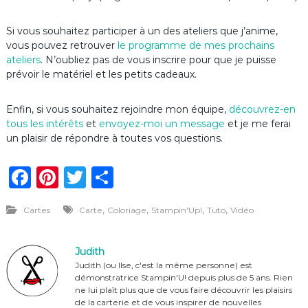
Si vous souhaitez participer à un des ateliers que j’anime,
vous pouvez retrouver
le programme de mes prochains
ateliers
. N’oubliez pas de vous inscrire pour que je puisse
prévoir le matériel et les petits cadeaux.
Enfin, si vous souhaitez rejoindre mon équipe,
découvrez-en
tous les intérêts
et
envoyez-moi un message
et je me ferai
un plaisir de répondre à toutes vos questions.
F
Pi
T
P
a
n
w
ar
,
,
,
,
Cartes
Carte
Coloriage
Stampin'Up!
Tuto
Vidéo
c
te
it
ta
e
re
te
g
Judith
b
st
r
er
Judith (ou Ilse, c'est la même personne) est
démonstratrice Stampin'U! depuis plus de 5 ans. Rien
o
ne lui plaît plus que de vous faire découvrir les plaisirs
de la carterie et de vous inspirer de nouvelles