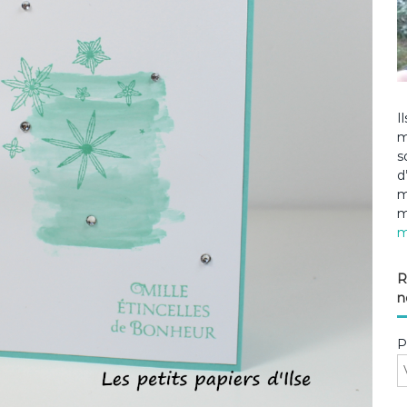
I
m
s
d
m
m
m
R
n
P