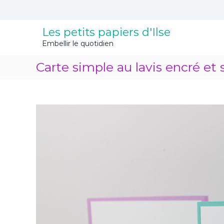
A
l
l
Les petits papiers d'Ilse
e
Embellir le quotidien
r
a
Carte simple au lavis encré et 
u
c
o
n
t
e
n
u