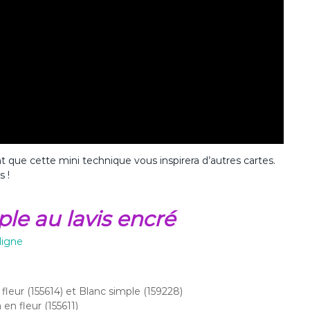
nt que cette mini technique vous inspirera d’autres cartes.
s !
ple au lavis encré
ligne
leur (155614) et Blanc simple (159228)
n fleur (155611)