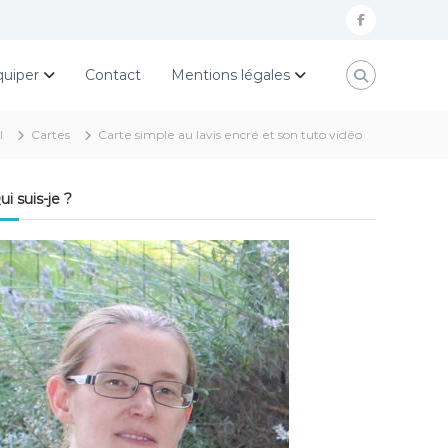
f
a
quiper
Contact
Mentions légales
c
e
l
Cartes
Carte simple au lavis encré et son tuto vidéo
b
o
ui suis-je ?
o
k