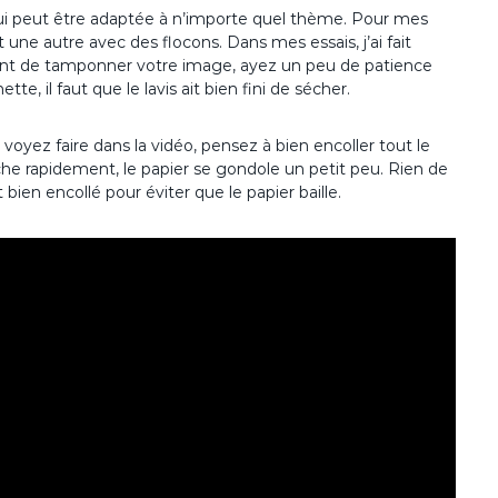
 qui peut être adaptée à n’importe quel thème. Pour mes
 et une autre avec des flocons. Dans mes essais, j’ai fait
ant de tamponner votre image, ayez un peu de patience
tte, il faut que le lavis ait bien fini de sécher.
oyez faire dans la vidéo, pensez à bien encoller tout le
che rapidement, le papier se gondole un petit peu. Rien de
 bien encollé pour éviter que le papier baille.