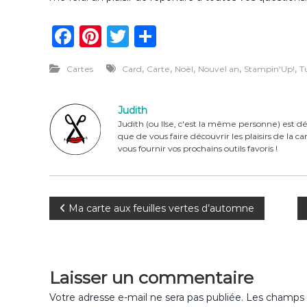
F
Pi
T
P
a
n
w
ar
,
,
,
,
,
Cartes
Card
Carte
Noël
Nouvel an
Stampin'Up!
T
c
te
it
ta
e
re
te
g
Judith
b
st
r
er
Judith (ou Ilse, c'est la même personne) est dé
que de vous faire découvrir les plaisirs de la 
o
vous fournir vos prochains outils favoris !
o
k
N
Ma carte aux feuilles vertes d’automne
a
v
Laisser un commentaire
i
Votre adresse e-mail ne sera pas publiée.
Les champs o