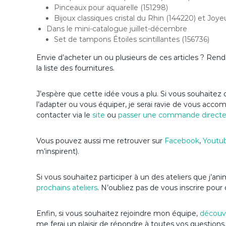
Pinceaux pour aquarelle (151298)
Bijoux classiques cristal du Rhin (144220) et Joye
Dans le mini-catalogue juillet-décembre
Set de tampons Étoiles scintillantes (156736)
Envie d’acheter un ou plusieurs de ces articles ? Re
la liste des fournitures.
J’espère que cette idée vous a plu. Si vous souhaitez d
l’adapter ou vous équiper, je serai ravie de vous acc
contacter via le
site
ou
passer une commande direct
Vous pouvez aussi me retrouver sur
Facebook
,
Youtu
m’inspirent).
Si vous souhaitez participer à un des ateliers que j’a
prochains ateliers
. N’oubliez pas de vous inscrire pour 
Enfin, si vous souhaitez rejoindre mon équipe,
découvr
me ferai un plaisir de répondre à toutes vos questions.