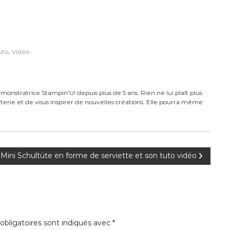
,
uto
Vidéo
monstratrice Stampin'U! depuis plus de 5 ans. Rien ne lui plaît plus
carterie et de vous inspirer de nouvelles créations. Elle pourra même
Mini Schultüte en forme de serviette et son tuto vidéo
bligatoires sont indiqués avec
*