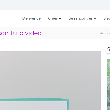
Bienvenue
Créer
Se rencontrer
S’é
son tuto vidéo
Accuei
Q