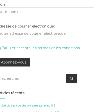
Nom
dresse de courrier électronique:
J'ai lu et accepte les termes et les conditions
R
e
c
h
e
rticles récents
r
c
h
e
Le tic tac toe du printemps avec SIE
r