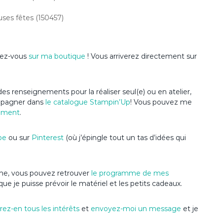
uses fêtes (150457)
ndez-vous
sur ma boutique
! Vous arriverez directement sur
es renseignements pour la réaliser seul(e) ou en atelier,
ompagner dans
le catalogue Stampin’Up
! Vous pouvez me
ement
.
be
ou sur
Pinterest
(où j’épingle tout un tas d’idées qui
nime, vous pouvez retrouver
le programme de mes
que je puisse prévoir le matériel et les petits cadeaux.
ez-en tous les intérêts
et
envoyez-moi un message
et je