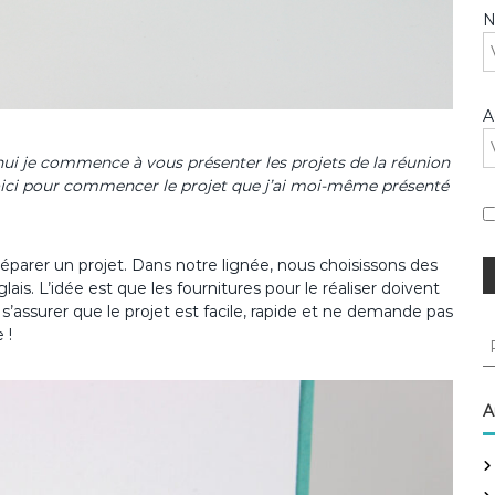
A
hui je commence à vous présenter les projets de la réunion
 Voici pour commencer le projet que j’ai moi-même présenté
éparer un projet. Dans notre lignée, nous choisissons des
is. L’idée est que les fournitures pour le réaliser doivent
’assurer que le projet est facile, rapide et ne demande pas
 !
R
e
c
h
A
e
r
c