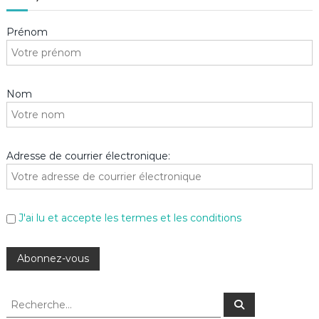
Prénom
Nom
Adresse de courrier électronique:
J'ai lu et accepte les termes et les conditions
R
R
e
e