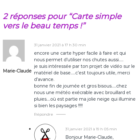
v
2 réponses pour “Carte simple
i
vers le beau temps !”
g
a
31 janvier 2021 à 17 h 30 min
encore une carte hyper facile à faire et qui
t
nous permet d’utiliser nos chutes aussi…..
je suis intéressée par ton projet de vidéo sur le
Marie-Claude
i
matériel de base…..c’est toujours utile, merci
d’avance.
o
bonne fin de journée et gros bisous…..chez
nous une météo exécrable avec brouillard et
pluies….où est partie ma jolie neige qui illumine
n
si bien les paysages !!!!!
d
Répondre
e
31 janvier 2021 à 19 h 05 min
Bonjour Marie-Claude,