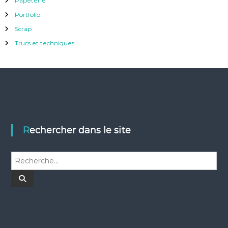
Papeterie
Portfolio
Scrap
Trucs et techniques
Rechercher dans le site
R
e
c
R
e
h
c
h
e
e
r
r
c
c
h