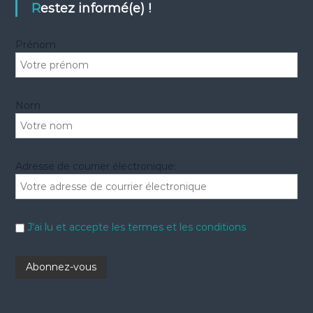
e
h
Restez informé(e) !
r
e
r
Prénom
:
Nom
Adresse de courrier électronique:
J'ai lu et accepte les termes et les conditions