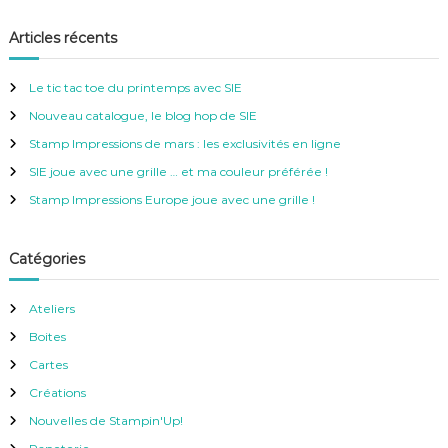
c
c
h
e
h
Articles récents
r
e
c
h
r
e
Le tic tac toe du printemps avec SIE
r
c
Nouveau catalogue, le blog hop de SIE
h
e
Stamp Impressions de mars : les exclusivités en ligne
r
SIE joue avec une grille … et ma couleur préférée !
:
Stamp Impressions Europe joue avec une grille !
Catégories
Ateliers
Boites
Cartes
Créations
Nouvelles de Stampin'Up!