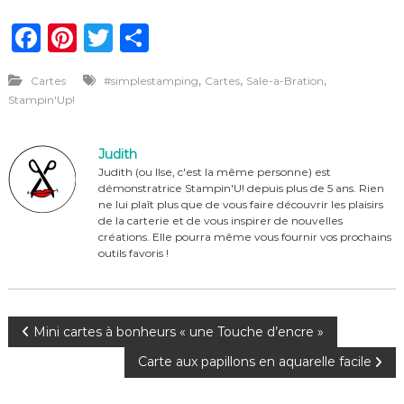
F
Pi
T
P
a
n
w
ar
,
,
,
Cartes
#simplestamping
Cartes
Sale-a-Bration
c
te
it
ta
Stampin'Up!
e
re
te
g
b
st
r
er
Judith
o
Judith (ou Ilse, c'est la même personne) est
démonstratrice Stampin'U! depuis plus de 5 ans. Rien
o
ne lui plaît plus que de vous faire découvrir les plaisirs
de la carterie et de vous inspirer de nouvelles
k
créations. Elle pourra même vous fournir vos prochains
outils favoris !
N
Mini cartes à bonheurs « une Touche d’encre »
Carte aux papillons en aquarelle facile
a