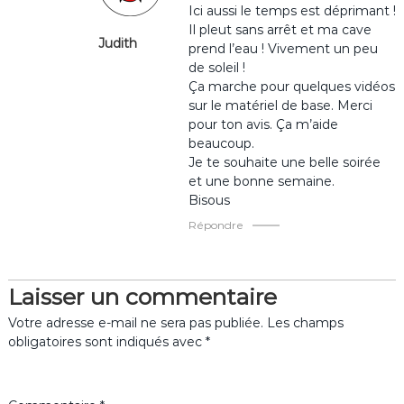
l
Ici aussi le temps est déprimant !
Il pleut sans arrêt et ma cave
Judith
’
prend l’eau ! Vivement un peu
de soleil !
Ça marche pour quelques vidéos
a
sur le matériel de base. Merci
pour ton avis. Ça m’aide
r
beaucoup.
Je te souhaite une belle soirée
t
et une bonne semaine.
Bisous
i
Répondre
c
l
Laisser un commentaire
Votre adresse e-mail ne sera pas publiée.
Les champs
e
obligatoires sont indiqués avec
*