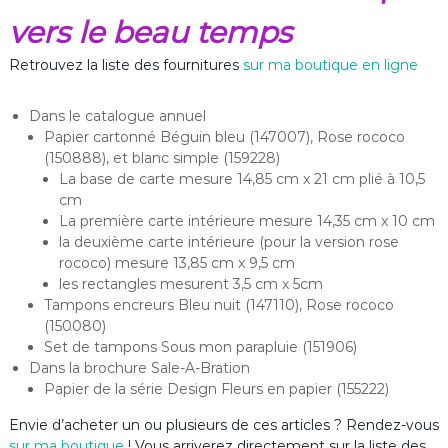
vers le beau temps
Retrouvez la liste des fournitures
sur ma boutique en ligne
Dans le catalogue annuel
Papier cartonné Béguin bleu (147007), Rose rococo
(150888), et blanc simple (159228)
La base de carte mesure 14,85 cm x 21 cm plié à 10,5
cm
La première carte intérieure mesure 14,35 cm x 10 cm
la deuxième carte intérieure (pour la version rose
rococo) mesure 13,85 cm x 9,5 cm
les rectangles mesurent 3,5 cm x 5cm
Tampons encreurs Bleu nuit (147110), Rose rococo
(150080)
Set de tampons Sous mon parapluie (151906)
Dans la brochure Sale-A-Bration
Papier de la série Design Fleurs en papier (155222)
Envie d’acheter un ou plusieurs de ces articles ? Rendez-vous
sur ma boutique
! Vous arriverez directement sur la liste des