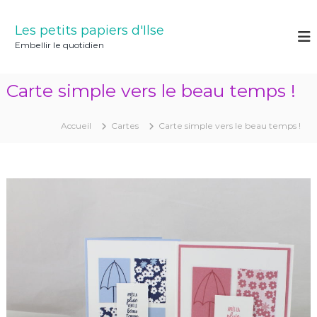
A
l
Les petits papiers d'Ilse
l
Embellir le quotidien
e
r
a
Carte simple vers le beau temps !
u
c
o
Accueil
Cartes
Carte simple vers le beau temps !
n
t
e
n
u