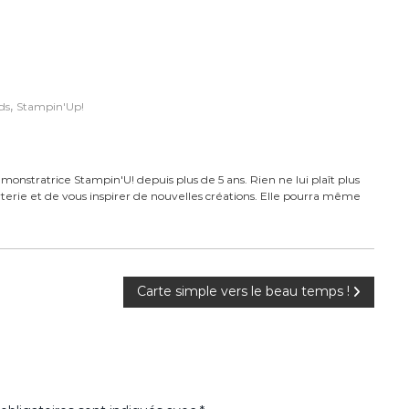
,
ds
Stampin'Up!
monstratrice Stampin'U! depuis plus de 5 ans. Rien ne lui plaît plus
carterie et de vous inspirer de nouvelles créations. Elle pourra même
Carte simple vers le beau temps !