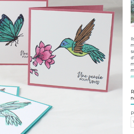
I
m
s
d
m
m
m
R
n
P