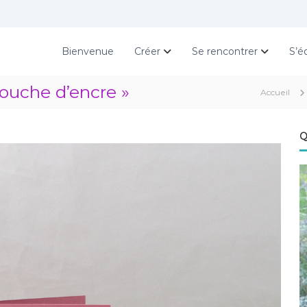
Bienvenue
Créer
Se rencontrer
S’é
Touche d’encre »
Accueil
Q