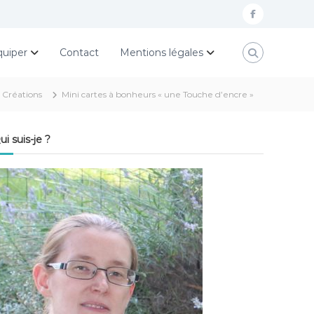
f
a
quiper
Contact
Mentions légales
c
e
Créations
Mini cartes à bonheurs « une Touche d’encre »
b
o
ui suis-je ?
o
k