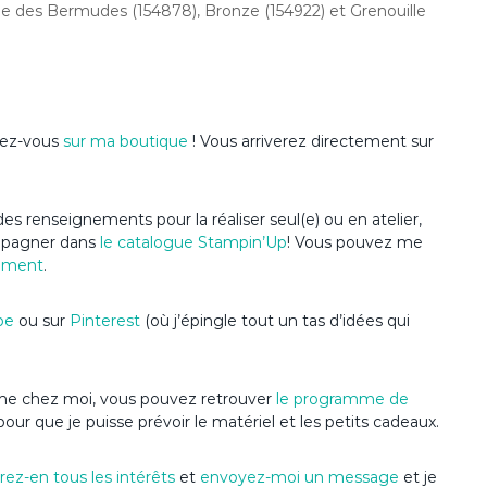
ie des Bermudes (154878), Bronze (154922) et Grenouille
ndez-vous
sur ma boutique
! Vous arriverez directement sur
es renseignements pour la réaliser seul(e) ou en atelier,
ompagner dans
le catalogue Stampin’Up
! Vous pouvez me
ement
.
be
ou sur
Pinterest
(où j’épingle tout un tas d’idées qui
anime chez moi, vous pouvez retrouver
le programme de
pour que je puisse prévoir le matériel et les petits cadeaux.
ez-en tous les intérêts
et
envoyez-moi un message
et je