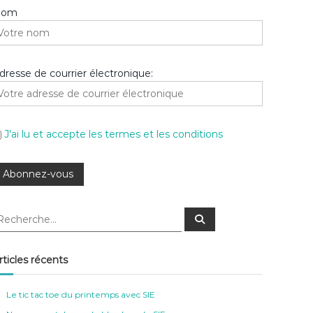
Nom
dresse de courrier électronique:
J'ai lu et accepte les termes et les conditions
R
e
c
h
e
rticles récents
r
c
h
e
Le tic tac toe du printemps avec SIE
r