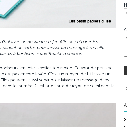
A
rd’hui avec un nouveau projet. Afin de préparer les
u paquet de cartes pour laisser un message à ma fille
 cartes à bonheurs « une Touche d’encre ».
onheurs, en voici l’explication rapide. Ce sont de petites
elle n’est pas encore levée. C’est un moyen de lui laisser un
Elles peuvent aussi servir pour laisser un message dans
d dans la journée. C’est une sorte de rayon de soleil dans la
R
e
c
h
A
e
r
c