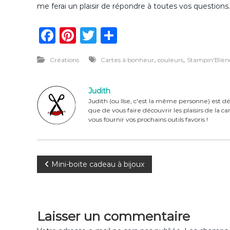
me ferai un plaisir de répondre à toutes vos questions.
F
Pi
T
P
a
n
w
ar
,
,
Créations
Cartes à bonheur
couleurs
Stampin'Blen
c
te
it
ta
e
re
te
g
Judith
b
st
r
er
Judith (ou Ilse, c'est la même personne) est dé
que de vous faire découvrir les plaisirs de la 
o
vous fournir vos prochains outils favoris !
o
k
N
Mini-boite cadeau à bijoux
a
v
Laisser un commentaire