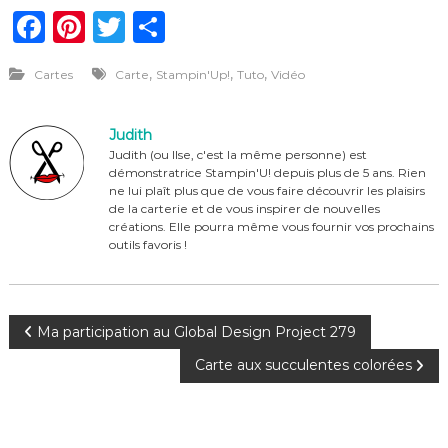
F
Pi
T
P
a
n
w
ar
,
,
,
Cartes
Carte
Stampin'Up!
Tuto
Vidéo
c
te
it
ta
e
re
te
g
Judith
b
st
r
er
Judith (ou Ilse, c'est la même personne) est
démonstratrice Stampin'U! depuis plus de 5 ans. Rien
o
ne lui plaît plus que de vous faire découvrir les plaisirs
o
de la carterie et de vous inspirer de nouvelles
créations. Elle pourra même vous fournir vos prochains
k
outils favoris !
N
Ma participation au Global Design Project 279
Carte aux succulentes colorées
a
v