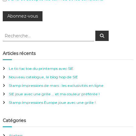
R
R
e
e
c
c
h
e
h
Articles récents
r
e
c
h
r
e
Le tic tac toe du printemps avec SIE
r
c
Nouveau catalogue, le blog hop de SIE
h
e
Stamp Impressions de mars : les exclusivités en ligne
r
SIE joue avec une grille … et ma couleur préférée !
:
Stamp Impressions Europe joue avec une grille !
Catégories
Ateliers