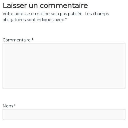
Laisser un commentaire
i
Votre adresse e-mail ne sera pas publiée.
Les champs
g
obligatoires sont indiqués avec
*
a
Commentaire
*
t
i
o
n
d
Nom
*
e
l