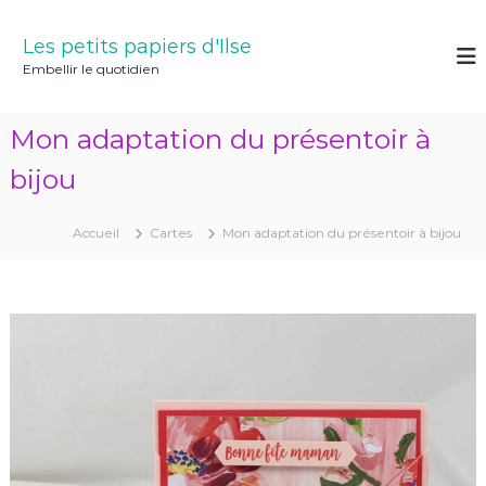
A
l
Les petits papiers d'Ilse
l
Embellir le quotidien
e
r
a
Mon adaptation du présentoir à
u
c
bijou
o
n
Accueil
Cartes
Mon adaptation du présentoir à bijou
t
e
n
u