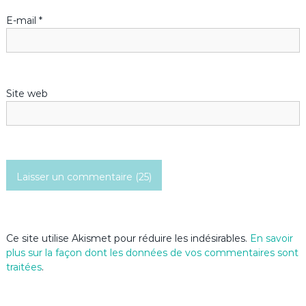
’
E-mail
*
a
r
Site web
t
i
c
l
e
Ce site utilise Akismet pour réduire les indésirables.
En savoir
plus sur la façon dont les données de vos commentaires sont
traitées
.