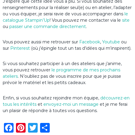
J’espère que cette idée vous a plu. Si vous souhaitez des
renseignements pour la réaliser seul(e) ou en atelier, l’adapter
ou vous équiper, je serai ravie de vous accompagner dans
le
catalogue Stampin’Up
! Vous pouvez me contacter via le
site
ou
passer une commande directement
.
Vous pouvez aussi me retrouver sur
Facebook
,
Youtube
ou
sur
Pinterest
(où j’épingle tout un tas d’idées qui m’inspirent).
Si vous souhaitez participer à un des ateliers que j’anime,
vous pouvez retrouver
le programme de mes prochains
ateliers
. N’oubliez pas de vous inscrire pour que je puisse
prévoir le matériel et les petits cadeaux.
Enfin, si vous souhaitez rejoindre mon équipe,
découvrez-en
tous les intérêts
et
envoyez-moi un message
et je me ferai
un plaisir de répondre à toutes vos questions.
F
Pi
T
P