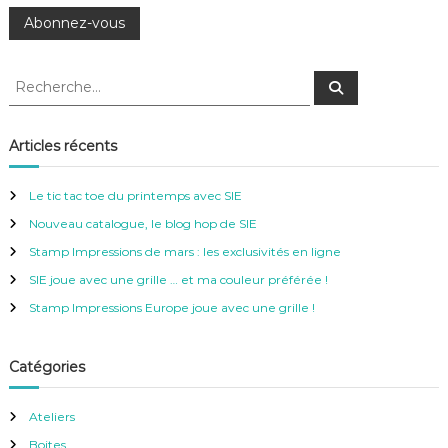
R
R
e
e
c
c
h
e
h
Articles récents
r
e
c
h
r
e
Le tic tac toe du printemps avec SIE
r
c
Nouveau catalogue, le blog hop de SIE
h
e
Stamp Impressions de mars : les exclusivités en ligne
r
SIE joue avec une grille … et ma couleur préférée !
:
Stamp Impressions Europe joue avec une grille !
Catégories
Ateliers
Boites