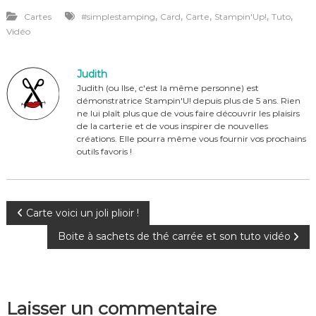
a
n
w
ar
,
,
,
,
,
Cartes
#simplestamping
Card
Carte
Stampin'Up!
Tuto
c
te
it
ta
Vidéo
e
re
te
g
b
st
r
er
Judith
o
Judith (ou Ilse, c'est la même personne) est
démonstratrice Stampin'U! depuis plus de 5 ans. Rien
o
ne lui plaît plus que de vous faire découvrir les plaisirs
de la carterie et de vous inspirer de nouvelles
k
créations. Elle pourra même vous fournir vos prochains
outils favoris !
N
Carte voici un joli plioir !
Boite à sachets de thé carrée et son tuto vidéo
a
v
Laisser un commentaire
i