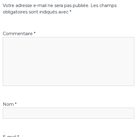
Votre adresse e-mail ne sera pas publiée.
Les champs
g
obligatoires sont indiqués avec
*
a
Commentaire
*
t
i
o
n
d
Nom
*
e
l
’
E-mail
*