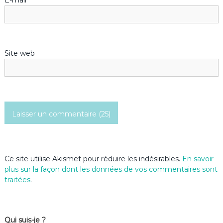
a
r
Site web
t
i
c
l
e
Ce site utilise Akismet pour réduire les indésirables.
En savoir
plus sur la façon dont les données de vos commentaires sont
traitées
.
Qui suis-je ?