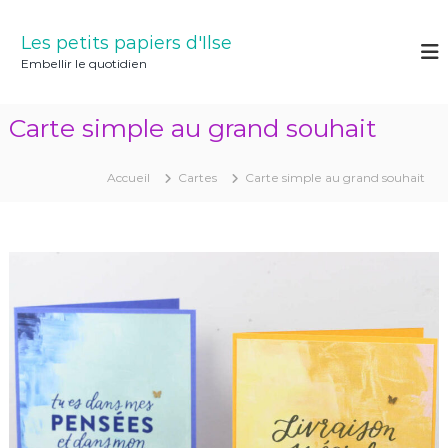
A
l
Les petits papiers d'Ilse
l
Embellir le quotidien
e
r
a
Carte simple au grand souhait
u
c
o
Accueil
Cartes
Carte simple au grand souhait
n
t
e
n
u