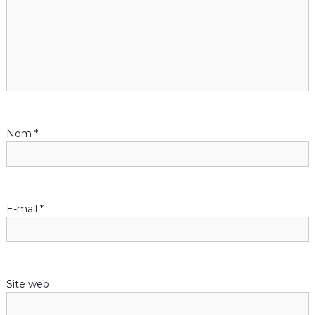
i
o
n
d
Nom
*
e
l
’
E-mail
*
a
r
Site web
t