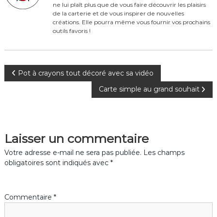
o
ne lui plaît plus que de vous faire découvrir les plaisirs
o
de la carterie et de vous inspirer de nouvelles
créations. Elle pourra même vous fournir vos prochains
k
outils favoris !
N
Pot à crayons tout décoré avec sa vidéo
Carte simple au grand souhait
a
v
Laisser un commentaire
i
Votre adresse e-mail ne sera pas publiée.
Les champs
g
obligatoires sont indiqués avec
*
a
Commentaire
*
t