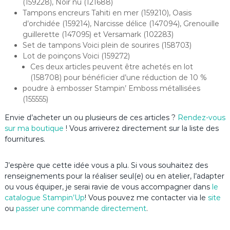
(159228), Noir nu (121688)
Tampons encreurs Tahiti en mer (159210), Oasis
d’orchidée (159214), Narcisse délice (147094), Grenouille
guillerette (147095) et Versamark (102283)
Set de tampons Voici plein de sourires (158703)
Lot de poinçons Voici (159272)
Ces deux articles peuvent être achetés en lot
(158708) pour bénéficier d’une réduction de 10 %
poudre à embosser Stampin’ Emboss métallisées
(155555)
Envie d’acheter un ou plusieurs de ces articles ?
Rendez-vous
sur ma boutique
! Vous arriverez directement sur la liste des
fournitures.
J’espère que cette idée vous a plu. Si vous souhaitez des
renseignements pour la réaliser seul(e) ou en atelier, l’adapter
ou vous équiper, je serai ravie de vous accompagner dans
le
catalogue Stampin’Up
! Vous pouvez me contacter via le
site
ou
passer une commande directement
.