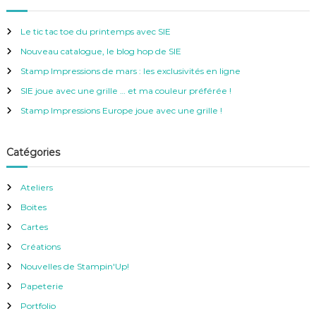
r
e
c
h
r
e
Le tic tac toe du printemps avec SIE
r
c
Nouveau catalogue, le blog hop de SIE
h
e
Stamp Impressions de mars : les exclusivités en ligne
r
SIE joue avec une grille … et ma couleur préférée !
:
Stamp Impressions Europe joue avec une grille !
Catégories
Ateliers
Boites
Cartes
Créations
Nouvelles de Stampin'Up!
Papeterie
Portfolio