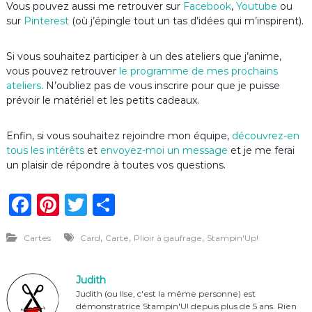
Vous pouvez aussi me retrouver sur
Facebook
,
Youtube
ou
sur
Pinterest
(où j’épingle tout un tas d’idées qui m’inspirent).
Si vous souhaitez participer à un des ateliers que j’anime,
vous pouvez retrouver
le programme de mes prochains
ateliers
. N’oubliez pas de vous inscrire pour que je puisse
prévoir le matériel et les petits cadeaux.
Enfin, si vous souhaitez rejoindre mon équipe,
découvrez-en
tous les intérêts
et
envoyez-moi un message
et je me ferai
un plaisir de répondre à toutes vos questions.
F
Pi
T
P
a
n
w
ar
,
,
,
Cartes
Card
Carte
Plioir à gaufrage
Stampin'Up!
c
te
it
ta
e
re
te
g
Judith
b
st
r
er
Judith (ou Ilse, c'est la même personne) est
démonstratrice Stampin'U! depuis plus de 5 ans. Rien