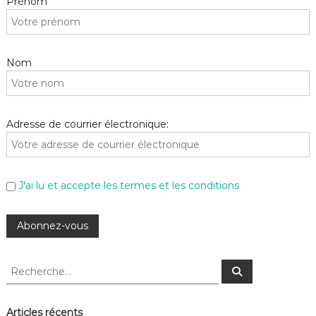
Prénom
Nom
Adresse de courrier électronique:
J'ai lu et accepte les termes et les conditions
R
R
e
e
c
c
h
e
h
Articles récents