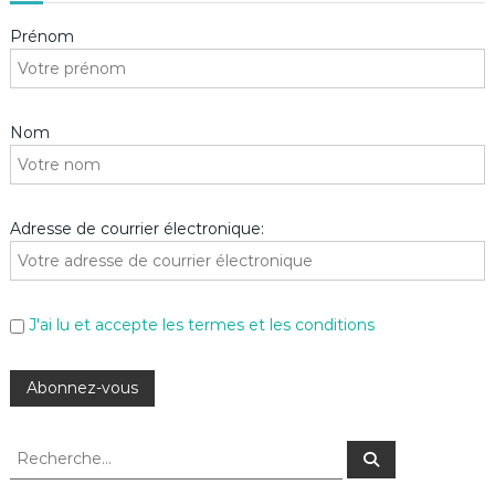
Prénom
Nom
Adresse de courrier électronique:
J'ai lu et accepte les termes et les conditions
R
R
e
e
c