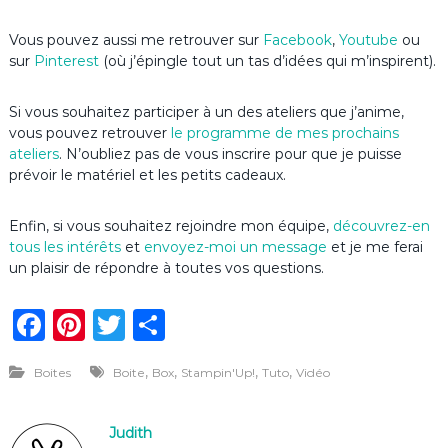
Vous pouvez aussi me retrouver sur
Facebook
,
Youtube
ou
sur
Pinterest
(où j’épingle tout un tas d’idées qui m’inspirent).
Si vous souhaitez participer à un des ateliers que j’anime,
vous pouvez retrouver
le programme de mes prochains
ateliers
. N’oubliez pas de vous inscrire pour que je puisse
prévoir le matériel et les petits cadeaux.
Enfin, si vous souhaitez rejoindre mon équipe,
découvrez-en
tous les intérêts
et
envoyez-moi un message
et je me ferai
un plaisir de répondre à toutes vos questions.
F
Pi
T
P
a
n
w
ar
,
,
,
,
Boites
Boite
Box
Stampin'Up!
Tuto
Vidéo
c
te
it
ta
e
re
te
g
Judith