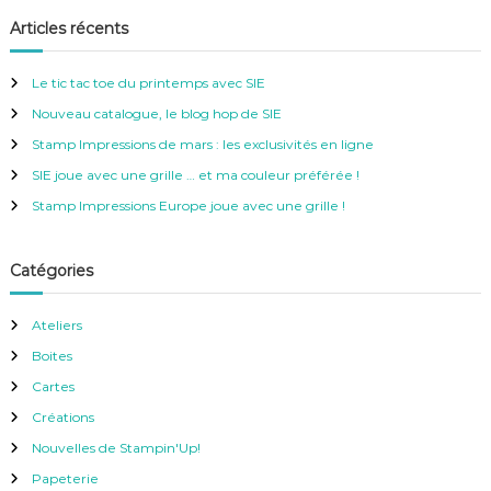
c
h
e
h
Articles récents
r
e
c
h
r
e
Le tic tac toe du printemps avec SIE
r
c
Nouveau catalogue, le blog hop de SIE
h
e
Stamp Impressions de mars : les exclusivités en ligne
r
SIE joue avec une grille … et ma couleur préférée !
:
Stamp Impressions Europe joue avec une grille !
Catégories
Ateliers
Boites
Cartes
Créations
Nouvelles de Stampin'Up!
Papeterie