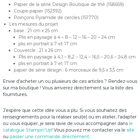
Papier de la série Design Boutique de thé (158659)
Coupe-papier (152392)
Poinçons Pyramide de cercles (151770)
Les mesures du projet
base : 21 cm x 25 cm
Plis en paysage à 4 – 8 – 12 – 16 – 20 – 24 cm
plis en portrait à 7 et 17 cm
Couvercle : 21 x 26 cm
Plis en paysage à 4,1 – 8,2 – 12,4 – 16,5 – 20,6 – 24,8 cm
plis en portrait à 7 et 17 cm
papier de série design : 6 morceaux de 9,5 x 3,5 cm
Envie d’acheter un ou plusieurs de ces articles ? Rendez-vous
sur ma boutique ! Vous arriverez directement sur la liste des
fournitures.
J’espère que cette idée vous a plu. Si vous souhaitez des
renseignements pour la réaliser seul(e) ou en atelier, l’adapter
ou vous équiper, je serai ravie de vous accompagner dans
le
catalogue Stampin’Up
! Vous pouvez me contacter via le
site
ou
passer une commande directement
.