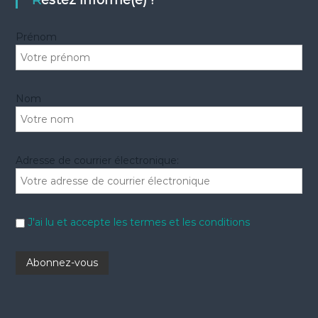
r
e
r
Prénom
:
Nom
Adresse de courrier électronique:
J'ai lu et accepte les termes et les conditions