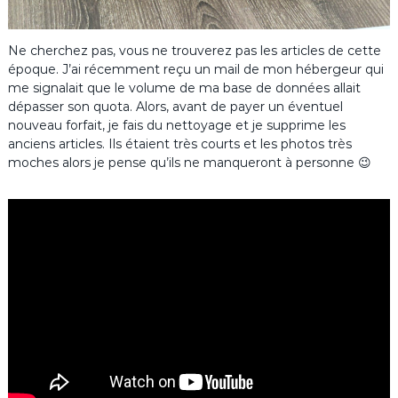
Ne cherchez pas, vous ne trouverez pas les articles de cette
époque. J’ai récemment reçu un mail de mon hébergeur qui
me signalait que le volume de ma base de données allait
dépasser son quota. Alors, avant de payer un éventuel
nouveau forfait, je fais du nettoyage et je supprime les
anciens articles. Ils étaient très courts et les photos très
moches alors je pense qu’ils ne manqueront à personne 😉