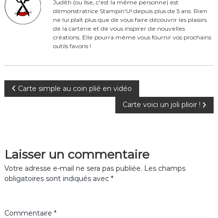
b
st
r
er
Judith (ou Ilse, c'est la même personne) est
démonstratrice Stampin'U! depuis plus de 5 ans. Rien
o
ne lui plaît plus que de vous faire découvrir les plaisirs
o
de la carterie et de vous inspirer de nouvelles
créations. Elle pourra même vous fournir vos prochains
k
outils favoris !
N
Carte simple au coin plié en vidéo
Carte voici un joli plioir !
a
v
Laisser un commentaire
i
Votre adresse e-mail ne sera pas publiée.
Les champs
g
obligatoires sont indiqués avec
*
a
Commentaire
*