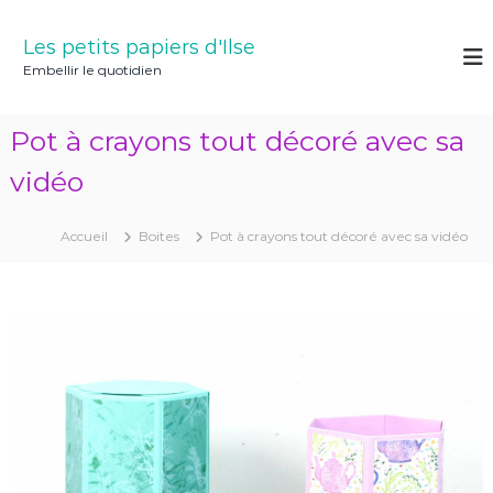
A
l
Les petits papiers d'Ilse
l
Embellir le quotidien
e
r
a
Pot à crayons tout décoré avec sa
u
c
vidéo
o
n
Accueil
Boites
Pot à crayons tout décoré avec sa vidéo
t
e
n
u