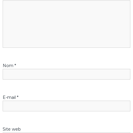
t
i
o
n
d
Nom
*
e
l
’
E-mail
*
a
r
Site web