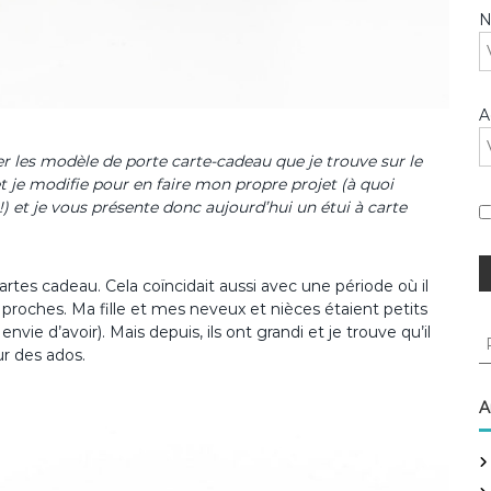
A
r les modèle de porte carte-cadeau que je trouve sur le
t je modifie pour en faire mon propre projet (à quoi
 !) et je vous présente donc aujourd’hui un étui à carte
 cartes cadeau. Cela coïncidait aussi avec une période où il
 proches. Ma fille et mes neveux et nièces étaient petits
nvie d’avoir). Mais depuis, ils ont grandi et je trouve qu’il
R
ur des ados.
e
c
h
A
e
r
c