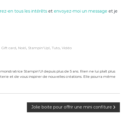
ez-en tous les intérêts
et
envoyez-moi un message
et je
,
,
,
,
,
Gift card
Noël
Stampin'Up!
Tuto
Vidéo
monstratrice Stampin'U! depuis plus de 5 ans. Rien ne lui plaît plus
carterie et de vous inspirer de nouvelles créations. Elle pourra même
Jolie boite pour offrir une mini confiture