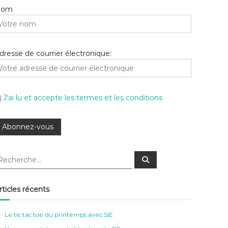
Nom
dresse de courrier électronique:
J'ai lu et accepte les termes et les conditions
R
e
c
h
e
rticles récents
r
c
h
e
Le tic tac toe du printemps avec SIE
r