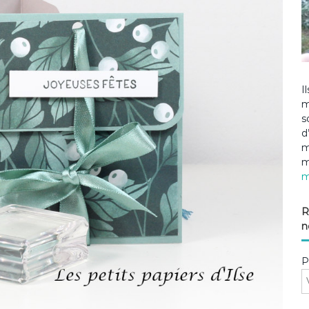
I
m
s
d
m
m
m
R
n
P