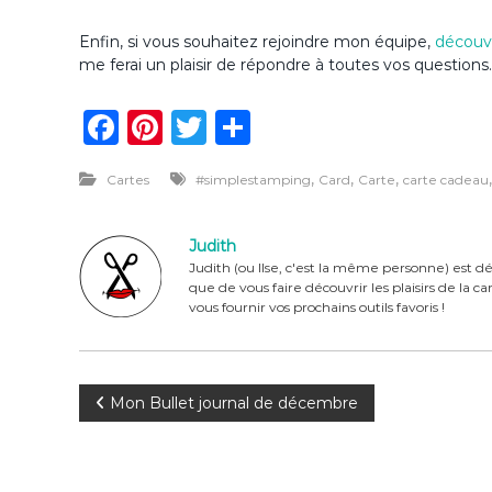
Enfin, si vous souhaitez rejoindre mon équipe,
découvr
me ferai un plaisir de répondre à toutes vos questions.
F
Pi
T
P
a
n
w
ar
,
,
,
Cartes
#simplestamping
Card
Carte
carte cadeau
c
te
it
ta
e
re
te
g
Judith
b
st
r
er
Judith (ou Ilse, c'est la même personne) est dé
que de vous faire découvrir les plaisirs de la 
o
vous fournir vos prochains outils favoris !
o
k
N
Mon Bullet journal de décembre
a