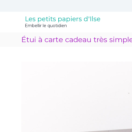
A
l
l
Les petits papiers d'Ilse
e
Embellir le quotidien
r
a
Étui à carte cadeau très simpl
u
c
o
n
t
e
n
u