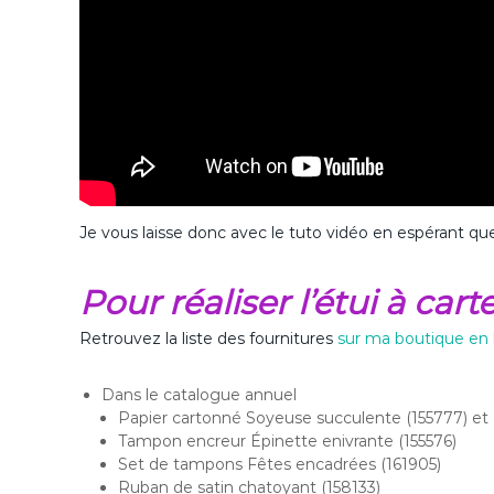
Je vous laisse donc avec le tuto vidéo en espérant que
Pour réaliser l’étui à car
Retrouvez la liste des fournitures
sur ma boutique en 
Dans le catalogue annuel
Papier cartonné Soyeuse succulente (155777) et 
Tampon encreur Épinette enivrante (155576)
Set de tampons Fêtes encadrées (161905)
Ruban de satin chatoyant (158133)