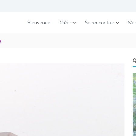
Bienvenue
Créer
Se rencontrer
S’é
e
Q