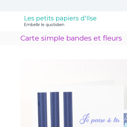
A
l
l
Les petits papiers d'Ilse
e
Embellir le quotidien
r
a
Carte simple bandes et fleurs
u
c
o
n
t
e
n
u