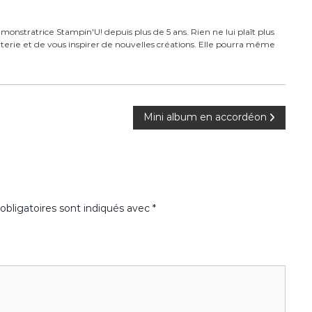
monstratrice Stampin'U! depuis plus de 5 ans. Rien ne lui plaît plus
carterie et de vous inspirer de nouvelles créations. Elle pourra même
Mini album en accordéon
bligatoires sont indiqués avec
*