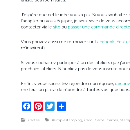
la liste des fournitures.
J’espère que cette idée vous a plu. Si vous souhaitez d
l’adapter ou vous équiper, je serai ravie de vous acc
contacter via le
site
ou
passer une commande direct
Vous pouvez aussi me retrouver sur
Facebook
,
Youtu
m’inspirent).
Si vous souhaitez participer à un des ateliers que j
prochains ateliers. N’oubliez pas de vous inscrire pour 
Enfin, si vous souhaitez rejoindre mon équipe,
découvr
me ferai un plaisir de répondre à toutes vos questions.
F
Pi
T
P
a
n
w
ar
,
,
,
,
Cartes
#simplestamping
Card
Carte
Cartes
Stamp
c
te
it
ta