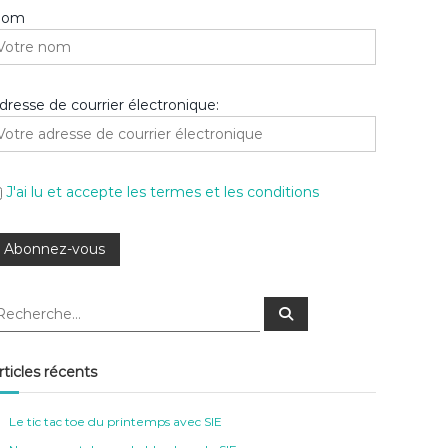
Nom
dresse de courrier électronique:
J'ai lu et accepte les termes et les conditions
R
e
c
h
e
rticles récents
r
c
h
e
Le tic tac toe du printemps avec SIE
r