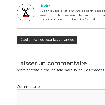
e
re
te
g
Judith
b
st
r
er
Judith (ou Ilse, c'est la même personne) est dé
que de vous faire découvrir les plaisirs de la 
o
vous fournir vos prochains outils favoris !
o
k
N
Jolies valises pour les vacances
a
v
Laisser un commentaire
i
Votre adresse e-mail ne sera pas publiée.
Les champs o
g
Commentaire
*
a
t