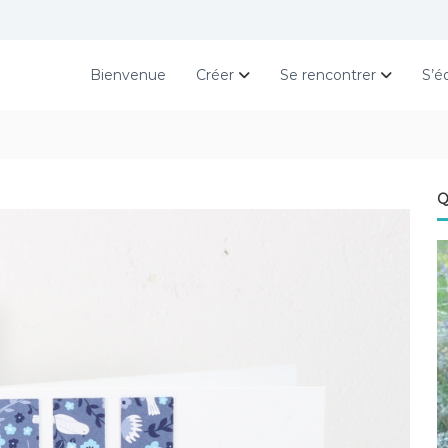
Bienvenue
Créer
Se rencontrer
S’é
Q