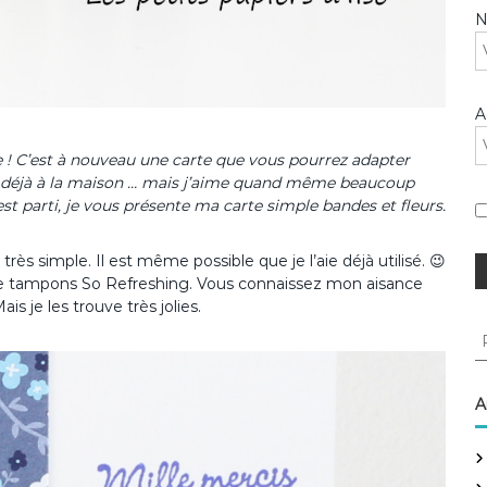
A
le ! C’est à nouveau une carte que vous pourrez adapter
z déjà à la maison … mais j’aime quand même beaucoup
est parti, je vous présente ma carte simple bandes et fleurs.
 très simple. Il est même possible que je l’aie déjà utilisé. 😉
et de tampons So Refreshing. Vous connaissez mon aisance
ais je les trouve très jolies.
R
e
c
h
A
e
r
c