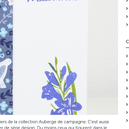
h
e
r
:
C
iers de la collection Auberge de campagne. C’est aussi
er de série design. Du moins ceux qui figurent dans le