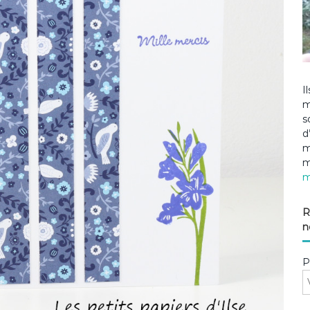
I
m
s
d
m
m
m
R
n
P