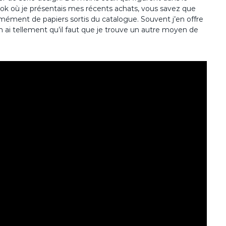
ook où je présentais mes récents achats, vous savez que
rmément de papiers sortis du catalogue. Souvent j’en offre
 ai tellement qu’il faut que je trouve un autre moyen de