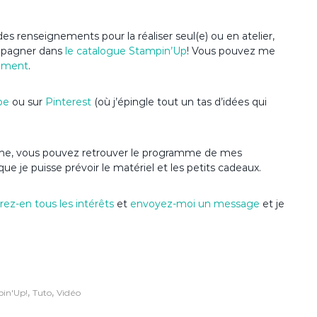
es renseignements pour la réaliser seul(e) ou en atelier,
ompagner dans
le catalogue Stampin’Up
! Vous pouvez me
ement
.
be
ou sur
Pinterest
(où j’épingle tout un tas d’idées qui
’anime, vous pouvez retrouver le programme de mes
que je puisse prévoir le matériel et les petits cadeaux.
ez-en tous les intérêts
et
envoyez-moi un message
et je
,
,
in'Up!
Tuto
Vidéo