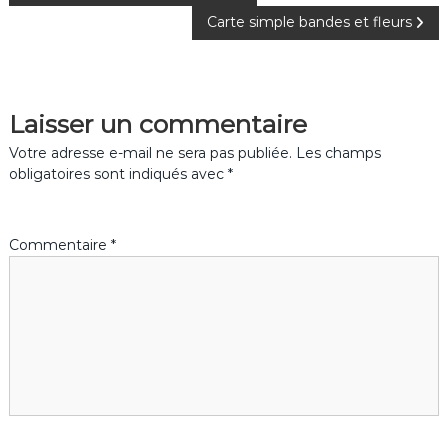
Carte simple bandes et fleurs
a
v
Laisser un commentaire
i
Votre adresse e-mail ne sera pas publiée.
Les champs
g
obligatoires sont indiqués avec
*
a
Commentaire
*
t
i
o
n
d