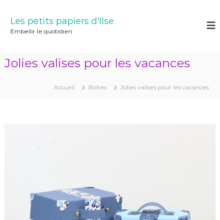
A
l
Les petits papiers d'Ilse
l
Embellir le quotidien
e
r
a
Jolies valises pour les vacances
u
c
o
Accueil
Boites
Jolies valises pour les vacances
n
t
e
n
u