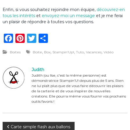
Enfin, si vous souhaitez rejoindre mon équipe,
découvrez-en
tous les intérêts
et
envoyez-moi un message
et je me ferai
un plaisir de répondre à toutes vos questions.
F
Pi
T
P
a
n
w
ar
,
,
,
,
,
Boites
Boite
Box
Stampin'Up!
Tuto
Vacances
Vidéo
c
te
it
ta
e
re
te
g
Judith
b
st
r
er
Judith (ou Ilse, c'est la même personne) est
démonstratrice Stampin'U! depuis plus de 5 ans. Rien
o
ne lui plaît plus que de vous faire découvrir les plaisirs
o
de la carterie et de vous inspirer de nouvelles
créations. Elle pourra même vous fournir vos prochains
k
outils favoris !
N
Carte simple flash aux ballons