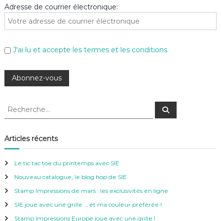
Adresse de courrier électronique:
J'ai lu et accepte les termes et les conditions
R
R
e
e
c
c
h
e
h
Articles récents
r
e
c
h
r
e
Le tic tac toe du printemps avec SIE
r
c
Nouveau catalogue, le blog hop de SIE
h
e
Stamp Impressions de mars : les exclusivités en ligne
r
SIE joue avec une grille … et ma couleur préférée !
:
Stamp Impressions Europe joue avec une grille !