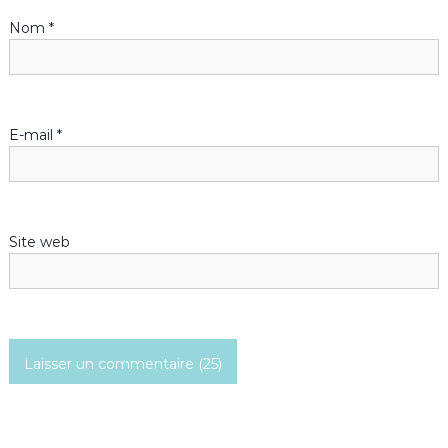
Nom
*
e
l
’
E-mail
*
a
r
Site web
t
i
c
l
e