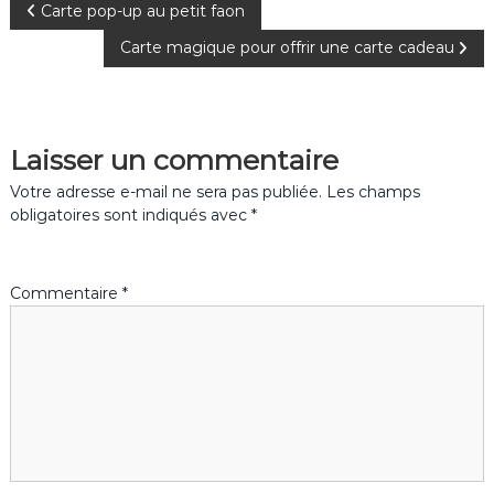
N
Carte pop-up au petit faon
Carte magique pour offrir une carte cadeau
a
v
Laisser un commentaire
i
Votre adresse e-mail ne sera pas publiée.
Les champs
g
obligatoires sont indiqués avec
*
a
Commentaire
*
t
i
o
n