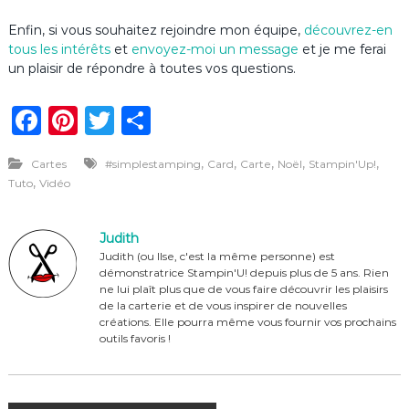
Enfin, si vous souhaitez rejoindre mon équipe,
découvrez-en
tous les intérêts
et
envoyez-moi un message
et je me ferai
un plaisir de répondre à toutes vos questions.
F
Pi
T
P
a
n
w
ar
,
,
,
,
,
Cartes
#simplestamping
Card
Carte
Noël
Stampin'Up!
c
te
it
ta
,
Tuto
Vidéo
e
re
te
g
b
st
r
er
Judith
o
Judith (ou Ilse, c'est la même personne) est
démonstratrice Stampin'U! depuis plus de 5 ans. Rien
o
ne lui plaît plus que de vous faire découvrir les plaisirs
de la carterie et de vous inspirer de nouvelles
k
créations. Elle pourra même vous fournir vos prochains
outils favoris !