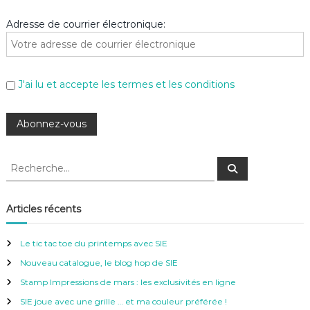
Adresse de courrier électronique:
J'ai lu et accepte les termes et les conditions
R
R
e
e
c
c
h
e
h
Articles récents
r
e
c
h
r
e
Le tic tac toe du printemps avec SIE
r
c
Nouveau catalogue, le blog hop de SIE
h
e
Stamp Impressions de mars : les exclusivités en ligne
r
SIE joue avec une grille … et ma couleur préférée !
: