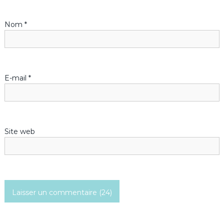
d
Nom
*
e
l
’
E-mail
*
a
r
Site web
t
i
c
l