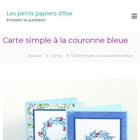
A
l
Les petits papiers d'Ilse
l
Embellir le quotidien
e
r
a
Carte simple à la couronne bleue
u
c
o
Accueil
Cartes
Carte simple à la couronne bleue
n
t
e
n
u