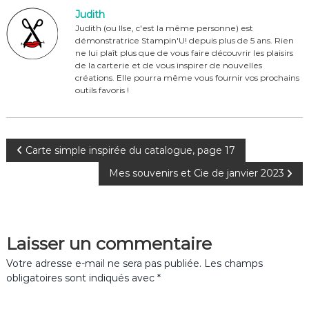
b
st
r
er
Judith
o
Judith (ou Ilse, c'est la même personne) est
démonstratrice Stampin'U! depuis plus de 5 ans. Rien
o
ne lui plaît plus que de vous faire découvrir les plaisirs
de la carterie et de vous inspirer de nouvelles
k
créations. Elle pourra même vous fournir vos prochains
outils favoris !
N
Carte simple inspirée du catalogue, page 17
Mes souvenirs et Cie de janvier 2023
a
v
Laisser un commentaire
i
Votre adresse e-mail ne sera pas publiée.
Les champs
g
obligatoires sont indiqués avec
*
a