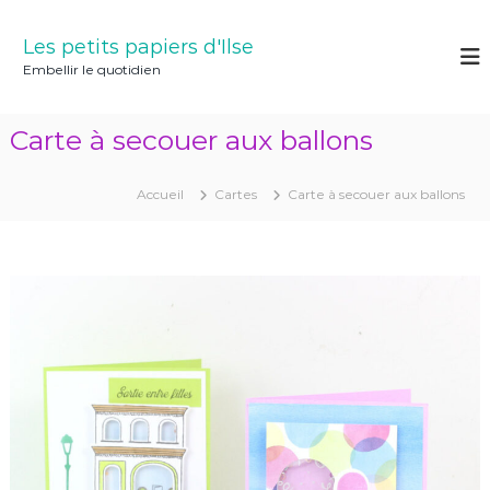
A
l
Les petits papiers d'Ilse
l
Embellir le quotidien
e
r
a
Carte à secouer aux ballons
u
c
o
Accueil
Cartes
Carte à secouer aux ballons
n
t
e
n
u