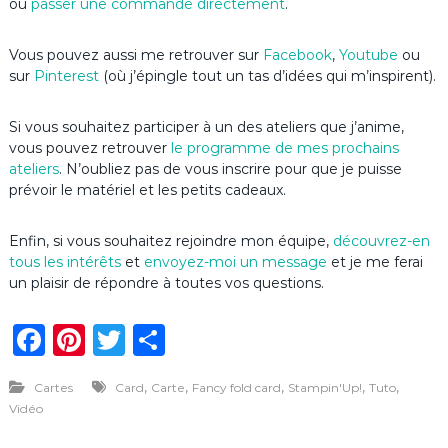
ou
passer une commande directement
.
Vous pouvez aussi me retrouver sur
Facebook
,
Youtube
ou
sur
Pinterest
(où j’épingle tout un tas d’idées qui m’inspirent).
Si vous souhaitez participer à un des ateliers que j’anime,
vous pouvez retrouver
le programme de mes prochains
ateliers
. N’oubliez pas de vous inscrire pour que je puisse
prévoir le matériel et les petits cadeaux.
Enfin, si vous souhaitez rejoindre mon équipe,
découvrez-en
tous les intérêts
et
envoyez-moi un message
et je me ferai
un plaisir de répondre à toutes vos questions.
F
Pi
T
P
a
n
w
ar
,
,
,
,
,
Cartes
Card
Carte
Fancy fold card
Stampin'Up!
Tuto
c
te
it
ta
Vidéo
e
re
te
g