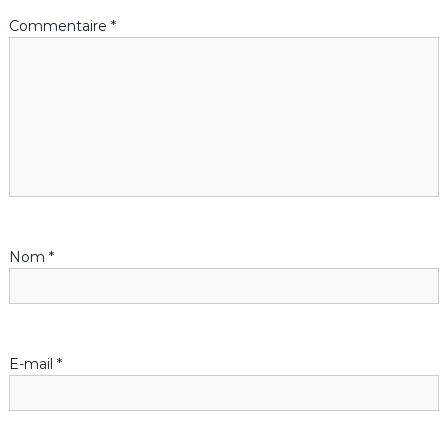
Commentaire
*
t
i
o
n
d
Nom
*
e
l
’
E-mail
*
a