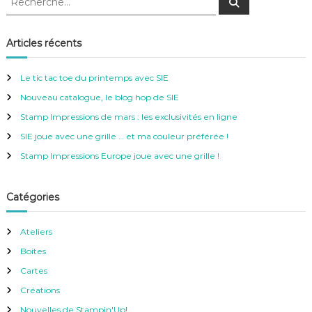
R
e
e
c
c
h
e
h
Articles récents
r
e
c
h
r
e
Le tic tac toe du printemps avec SIE
r
c
Nouveau catalogue, le blog hop de SIE
h
e
Stamp Impressions de mars : les exclusivités en ligne
r
SIE joue avec une grille … et ma couleur préférée !
:
Stamp Impressions Europe joue avec une grille !
Catégories
Ateliers
Boites
Cartes
Créations
Nouvelles de Stampin'Up!