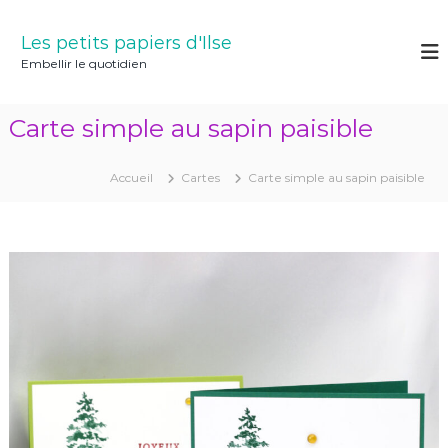
A
l
Les petits papiers d'Ilse
l
Embellir le quotidien
e
r
a
Carte simple au sapin paisible
u
c
o
Accueil
Cartes
Carte simple au sapin paisible
n
t
e
n
u