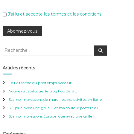
J'ai lu et accepte les termes et les conditions
R
R
e
e
c
c
h
e
h
Articles récents
r
e
c
h
r
e
Le tic tac toe du printemps avec SIE
r
c
Nouveau catalogue, le blog hop de SIE
h
e
Stamp Impressions de mars : les exclusivités en ligne
r
SIE joue avec une grille … et ma couleur préférée !
:
Stamp Impressions Europe joue avec une grille !
Catégories