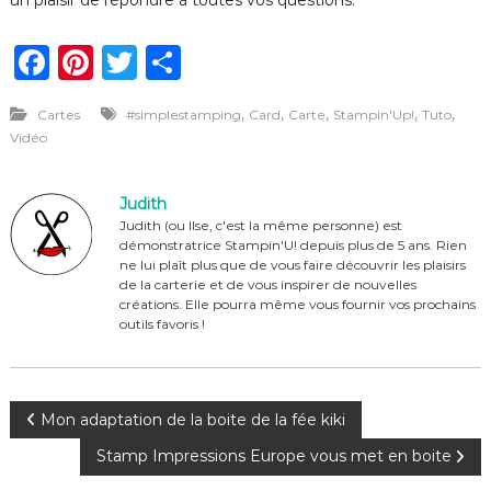
F
Pi
T
P
a
n
w
ar
,
,
,
,
,
Cartes
#simplestamping
Card
Carte
Stampin'Up!
Tuto
c
te
it
ta
Vidéo
e
re
te
g
b
st
r
er
Judith
o
Judith (ou Ilse, c'est la même personne) est
démonstratrice Stampin'U! depuis plus de 5 ans. Rien
o
ne lui plaît plus que de vous faire découvrir les plaisirs
de la carterie et de vous inspirer de nouvelles
k
créations. Elle pourra même vous fournir vos prochains
outils favoris !
N
Mon adaptation de la boite de la fée kiki
Stamp Impressions Europe vous met en boite
a