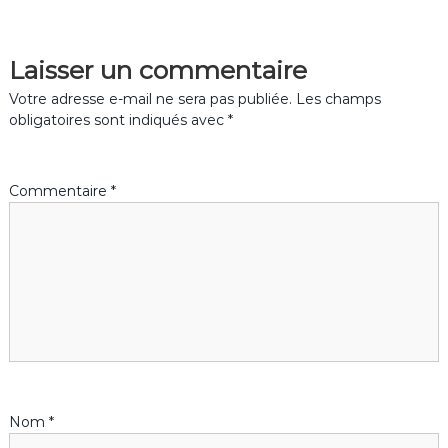
v
Laisser un commentaire
i
Votre adresse e-mail ne sera pas publiée.
Les champs
g
obligatoires sont indiqués avec
*
a
Commentaire
*
t
i
o
n
d
Nom
*
e