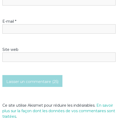
l
’
E-mail
*
a
r
Site web
t
i
c
l
e
Ce site utilise Akismet pour réduire les indésirables.
En savoir
plus sur la façon dont les données de vos commentaires sont
traitées
.