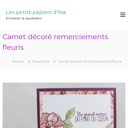
A
l
Les petits papiers d'Ilse
l
Embellir le quotidien
e
r
a
Carnet décoré remerciements
u
c
fleuris
o
n
Accueil
Papeterie
Carnet décoré remerciements fleuris
t
e
n
u