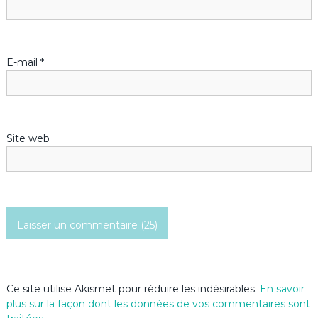
l
’
E-mail
*
a
r
Site web
t
i
c
l
e
Ce site utilise Akismet pour réduire les indésirables.
En savoir
plus sur la façon dont les données de vos commentaires sont