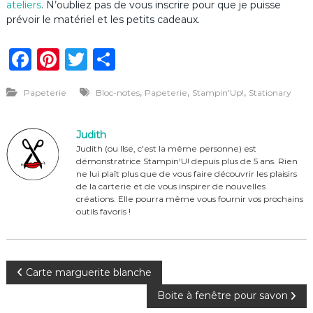
ateliers
. N’oubliez pas de vous inscrire pour que je puisse
prévoir le matériel et les petits cadeaux.
F
Pi
T
P
a
n
w
ar
,
,
,
Papeterie
Bloc-notes
Papeterie
Stampin'Up!
Stationary
c
te
it
ta
e
re
te
g
Judith
b
st
r
er
Judith (ou Ilse, c'est la même personne) est
démonstratrice Stampin'U! depuis plus de 5 ans. Rien
o
ne lui plaît plus que de vous faire découvrir les plaisirs
o
de la carterie et de vous inspirer de nouvelles
créations. Elle pourra même vous fournir vos prochains
k
outils favoris !
N
Carte marguerite blanche
Boite à fenêtre pour savon
a