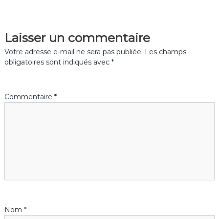
v
Laisser un commentaire
i
Votre adresse e-mail ne sera pas publiée.
Les champs
g
obligatoires sont indiqués avec
*
a
Commentaire
*
t
i
o
n
d
Nom
*
e