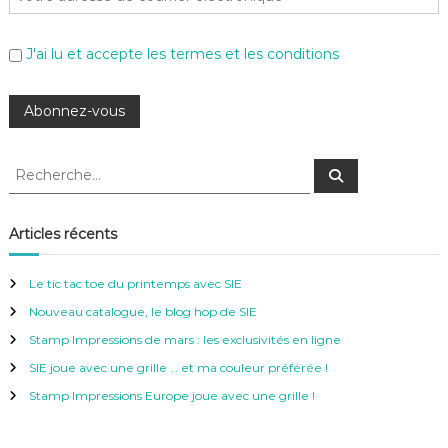
J'ai lu et accepte les termes et les conditions
R
R
e
e
c
c
h
e
h
Articles récents
r
e
c
h
r
e
Le tic tac toe du printemps avec SIE
r
c
Nouveau catalogue, le blog hop de SIE
h
e
Stamp Impressions de mars : les exclusivités en ligne
r
SIE joue avec une grille … et ma couleur préférée !
:
Stamp Impressions Europe joue avec une grille !