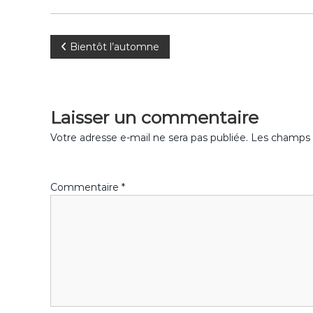
o
k
N
Bientôt l’automne
a
v
Laisser un commentaire
i
Votre adresse e-mail ne sera pas publiée.
Les champs o
g
Commentaire
*
a
t
i
o