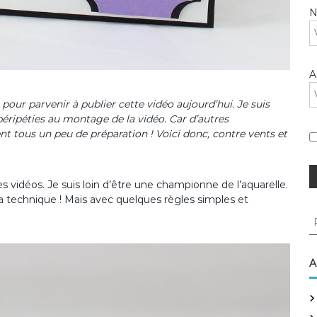
A
e pour parvenir à publier cette vidéo aujourd’hui. Je suis
éripéties au montage de la vidéo. Car d’autres
t tous un peu de préparation ! Voici donc, contre vents et
s vidéos. Je suis loin d’être une championne de l’aquarelle.
 la technique ! Mais avec quelques règles simples et
R
e
c
h
A
e
r
c