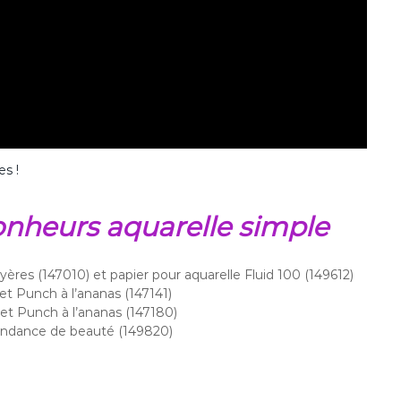
es !
bonheurs aquarelle simple
ères (147010) et papier pour aquarelle Fluid 100 (149612)
t Punch à l’ananas (147141)
et Punch à l’ananas (147180)
bondance de beauté (149820)