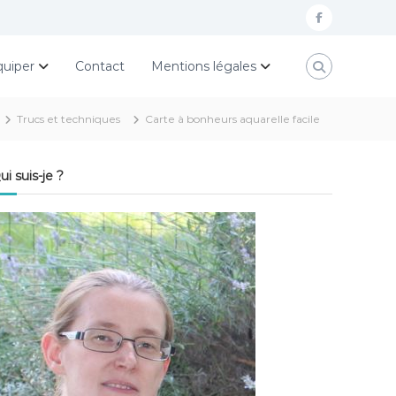
f
a
quiper
Contact
Mentions légales
c
e
Trucs et techniques
Carte à bonheurs aquarelle facile
b
o
ui suis-je ?
o
k