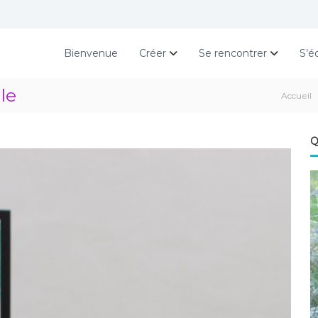
Bienvenue
Créer
Se rencontrer
S’é
le
Accueil
Q