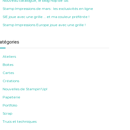
Nouveau catalogue, le blog hop de SIE
Stamp Impressions de mars : les exclusivités en ligne
SIE joue avec une grille … et ma couleur préférée !
Stamp Impressions Europe joue avec une grille !
atégories
Ateliers
Boites
Cartes
Créations
Nouvelles de Stampin'Up!
Papeterie
Portfolio
Scrap
Trucs et techniques