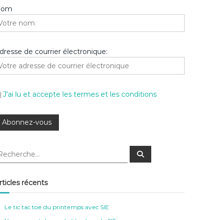
Nom
dresse de courrier électronique:
J'ai lu et accepte les termes et les conditions
R
e
c
h
e
rticles récents
r
c
h
e
Le tic tac toe du printemps avec SIE
r