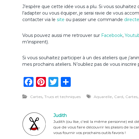
J’espère que cette idée vous a plu. Si vous souhaitez d
l’adapter ou vous équiper, je serai ravie de vous acc
contacter via le
site
ou passer une commande
direct
Vous pouvez aussi me retrouver sur
Facebook
,
Youtu
m’inspirent).
Si vous souhaitez participer à un des ateliers que j’
mes prochains ateliers. N’oubliez pas de vous inscrire 
F
Pi
T
P
a
n
w
ar
,
,
,
Cartes
Trucs et techniques
Aquarelle
Card
Cartes
c
te
it
ta
e
re
te
g
Judith
b
st
r
er
Judith (ou Ilse, c'est la même personne) est dé
que de vous faire découvrir les plaisirs de la 
o
vous fournir vos prochains outils favoris !