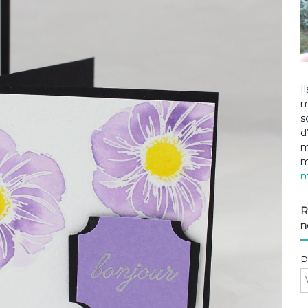
I
m
s
d
m
m
m
R
n
P