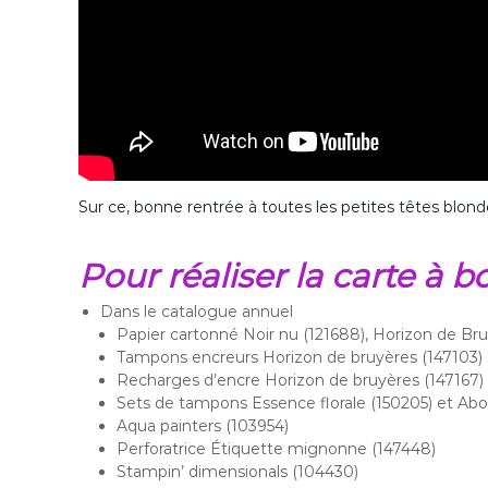
Sur ce, bonne rentrée à toutes les petites têtes blond
Pour réaliser la carte à 
Dans le catalogue annuel
Papier cartonné Noir nu (121688), Horizon de Bruy
Tampons encreurs Horizon de bruyères (147103) e
Recharges d’encre Horizon de bruyères (147167) 
Sets de tampons Essence florale (150205) et A
Aqua painters (103954)
Perforatrice Étiquette mignonne (147448)
Stampin’ dimensionals (104430)