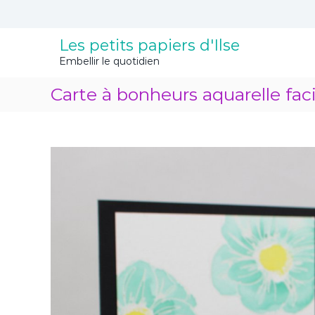
A
l
l
Les petits papiers d'Ilse
e
Embellir le quotidien
r
a
Carte à bonheurs aquarelle faci
u
c
o
n
t
e
n
u