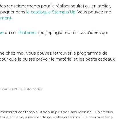
es renseignements pour la réaliser seul(e) ou en atelier,
ompagner dans
le catalogue Stampin’Up
!
Vous pouvez me
ement
.
be
ou sur
Pinterest
(où j’épingle tout un tas d’idées qui
anime chez moi, vous pouvez retrouver le programme de
pour que je puisse prévoir le matériel et les petits cadeaux.
,
,
,
Stampin'Up!
Tuto
Vidéo
monstratrice Stampin'U! depuis plus de 5 ans. Rien ne lui plaît plus
carterie et de vous inspirer de nouvelles créations. Elle pourra même