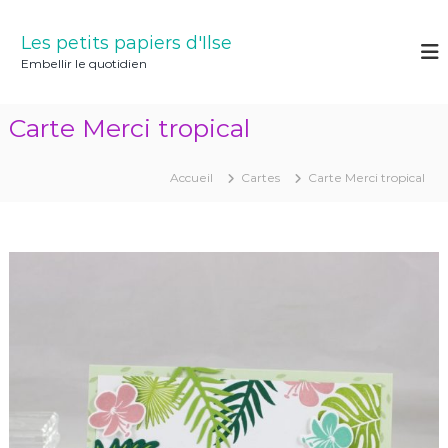
A
l
Les petits papiers d'Ilse
l
Embellir le quotidien
e
r
a
Carte Merci tropical
u
c
o
Accueil
Cartes
Carte Merci tropical
n
t
e
n
u