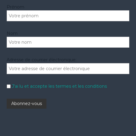
r
Prénom
:
Nom
Adresse de courrier électronique:
J'ai lu et accepte les termes et les conditions