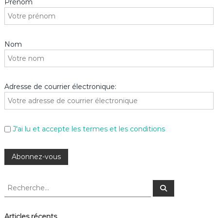
Prénom
Nom
Adresse de courrier électronique:
J'ai lu et accepte les termes et les conditions
R
R
e
e
c
c
h
e
h
Articles récents