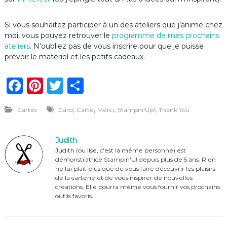
Si vous souhaitez participer à un des ateliers que j’anime chez
moi, vous pouvez retrouver le
programme de mes prochains
ateliers
. N’oubliez pas de vous inscrire pour que je puisse
prévoir le matériel et les petits cadeaux.
F
Pi
T
P
a
n
w
ar
,
,
,
,
Cartes
Card
Carte
Merci
Stampin'Up!
Thank You
c
te
it
ta
e
re
te
g
Judith
b
st
r
er
Judith (ou Ilse, c'est la même personne) est
démonstratrice Stampin'U! depuis plus de 5 ans. Rien
o
ne lui plaît plus que de vous faire découvrir les plaisirs
o
de la carterie et de vous inspirer de nouvelles
créations. Elle pourra même vous fournir vos prochains
k
outils favoris !