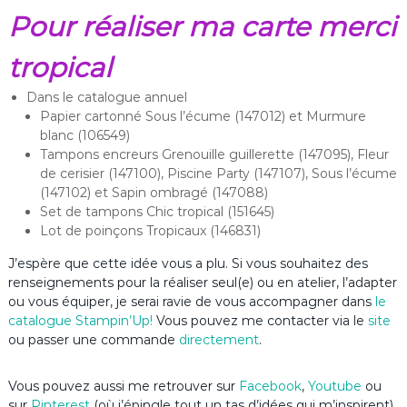
Pour réaliser ma carte merci
tropical
Dans le catalogue annuel
Papier cartonné Sous l’écume (147012) et Murmure
blanc (106549)
Tampons encreurs Grenouille guillerette (147095), Fleur
de cerisier (147100), Piscine Party (147107), Sous l’écume
(147102) et Sapin ombragé (147088)
Set de tampons Chic tropical (151645)
Lot de poinçons Tropicaux (146831)
J’espère que cette idée vous a plu. Si vous souhaitez des
renseignements pour la réaliser seul(e) ou en atelier, l’adapter
ou vous équiper, je serai ravie de vous accompagner dans
le
catalogue Stampin’Up
!
Vous pouvez me contacter via le
site
ou passer une commande
directement
.
Vous pouvez aussi me retrouver sur
Facebook
,
Youtube
ou
sur
Pinterest
(où j’épingle tout un tas d’idées qui m’inspirent).