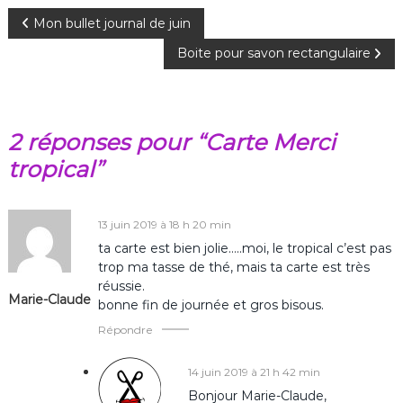
N
Mon bullet journal de juin
Boite pour savon rectangulaire
a
v
2 réponses pour “Carte Merci
i
tropical”
g
a
13 juin 2019 à 18 h 20 min
ta carte est bien jolie…..moi, le tropical c’est pas
t
trop ma tasse de thé, mais ta carte est très
réussie.
Marie-Claude
i
bonne fin de journée et gros bisous.
Répondre
o
14 juin 2019 à 21 h 42 min
n
Bonjour Marie-Claude,