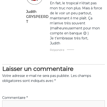
En fait, le tropical n’était pas
d
mon truc non plus. Mais à force
Judith
de le voir un peu partout,
e
GRYSPEERD
maintenant il me plaît. Ça
T
m’arrive très souvent
l
(malheureusement pour mon
compte en banque 😉 )
’
Je t’embrasse très fort,
Judith
a
Répondre
r
Laisser un commentaire
t
Votre adresse e-mail ne sera pas publiée.
Les champs
i
obligatoires sont indiqués avec
*
c
Commentaire
*
l