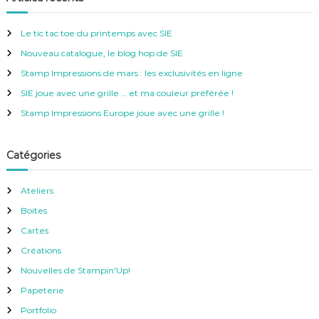
r
e
c
h
r
e
Le tic tac toe du printemps avec SIE
r
c
Nouveau catalogue, le blog hop de SIE
h
e
Stamp Impressions de mars : les exclusivités en ligne
r
SIE joue avec une grille … et ma couleur préférée !
:
Stamp Impressions Europe joue avec une grille !
Catégories
Ateliers
Boites
Cartes
Créations
Nouvelles de Stampin'Up!
Papeterie
Portfolio