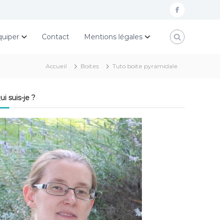
f
a
quiper
Contact
Mentions légales
c
e
Accueil
Boites
Tuto boite pyramidale
b
o
ui suis-je ?
o
k