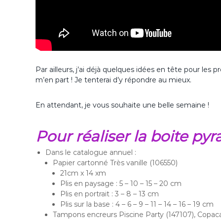
Par ailleurs, j’ai déjà quelques idées en tête pour les 
m’en part ! Je tenterai d’y répondre au mieux.
En attendant, je vous souhaite une belle semaine !
Pour réaliser la boite py
Dans le catalogue annuel :
Papier cartonné Très vanille (106550)
21cm x 14 xm
Plis en paysage : 5 – 10 – 15 – 20 cm
Plis en portrait : 3 – 8 – 13 cm
Plis sur la base : 4 – 6 – 9 – 11 – 14 – 16 – 19 cm
Tampons encreurs Piscine Party (147107), Copac