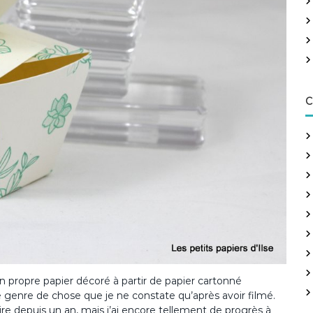
h
e
r
:
C
 mon propre papier décoré à partir de papier cartonné
e genre de chose que je ne constate qu’après avoir filmé.
 depuis un an, mais j’ai encore tellement de progrès à