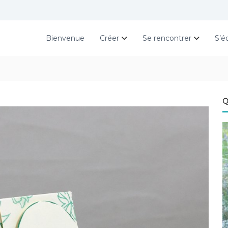
Bienvenue
Créer
Se rencontrer
S’é
Q