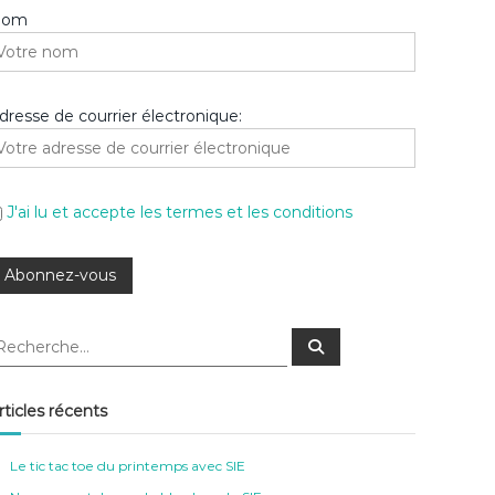
Nom
dresse de courrier électronique:
J'ai lu et accepte les termes et les conditions
R
e
c
h
e
rticles récents
r
c
h
e
Le tic tac toe du printemps avec SIE
r