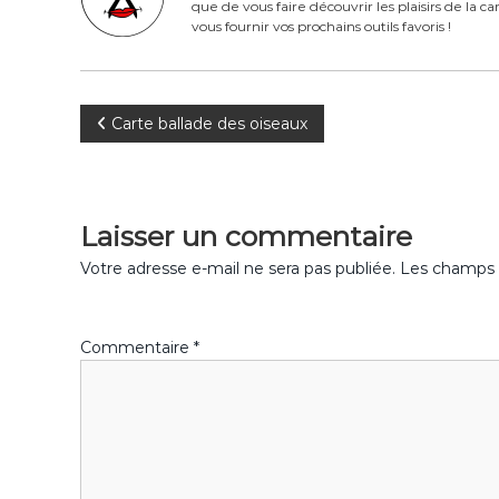
que de vous faire découvrir les plaisirs de la 
o
vous fournir vos prochains outils favoris !
o
k
N
Carte ballade des oiseaux
a
v
Laisser un commentaire
i
Votre adresse e-mail ne sera pas publiée.
Les champs o
g
Commentaire
*
a
t
i