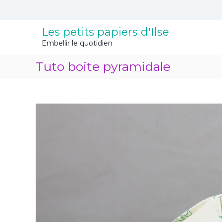
A
l
l
Les petits papiers d'Ilse
e
Embellir le quotidien
r
a
Tuto boite pyramidale
u
c
o
n
t
e
n
u