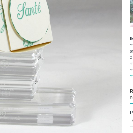
I
m
s
d
m
m
m
R
n
P