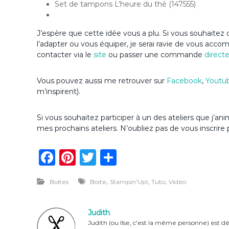
Set de tampons L’heure du thé (147555)
J’espère que cette idée vous a plu. Si vous souhaitez d
l’adapter ou vous équiper, je serai ravie de vous acc
contacter via le
site
ou passer une commande
direct
Vous pouvez aussi me retrouver sur
Facebook
,
Youtu
m’inspirent).
Si vous souhaitez participer à un des ateliers que j’
mes prochains ateliers. N’oubliez pas de vous inscrire 
F
Pi
T
P
a
n
w
ar
,
,
,
Boites
Boite
Stampin'Up!
Tuto
Vidéo
c
te
it
ta
e
re
te
g
Judith
b
st
r
er
Judith (ou Ilse, c'est la même personne) est dé