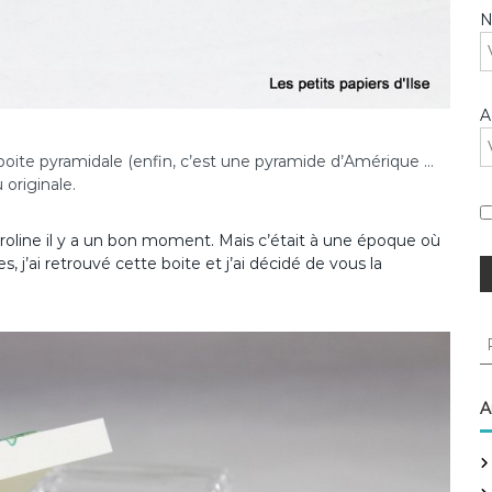
A
oite pyramidale (enfin, c’est une pyramide d’Amérique …
 originale.
aroline il y a un bon moment. Mais c’était à une époque où
s, j’ai retrouvé cette boite et j’ai décidé de vous la
R
e
c
h
A
e
r
c