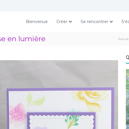
Bienvenue
Créer
Se rencontrer
S’é
se en lumière
Accuei
Q