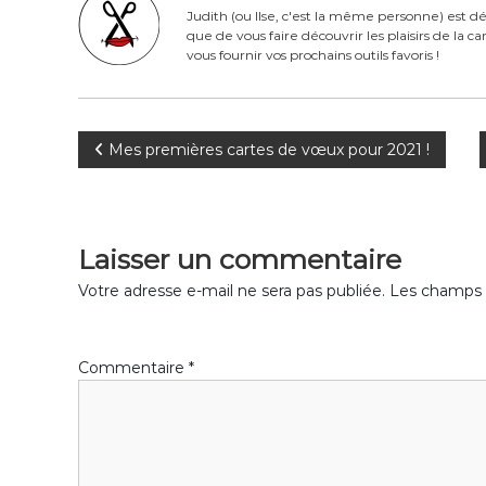
b
st
r
er
Judith (ou Ilse, c'est la même personne) est dé
que de vous faire découvrir les plaisirs de la 
o
vous fournir vos prochains outils favoris !
o
k
N
Mes premières cartes de vœux pour 2021 !
a
v
Laisser un commentaire
i
Votre adresse e-mail ne sera pas publiée.
Les champs o
g
Commentaire
*
a
t