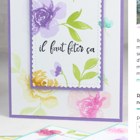
I
m
s
d
m
m
m
R
n
P