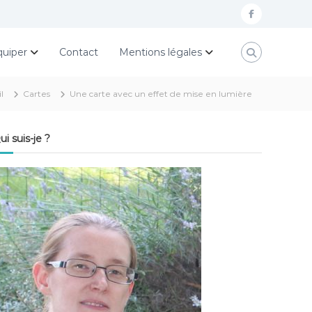
f
a
quiper
Contact
Mentions légales
c
e
l
Cartes
Une carte avec un effet de mise en lumière
b
o
ui suis-je ?
o
k