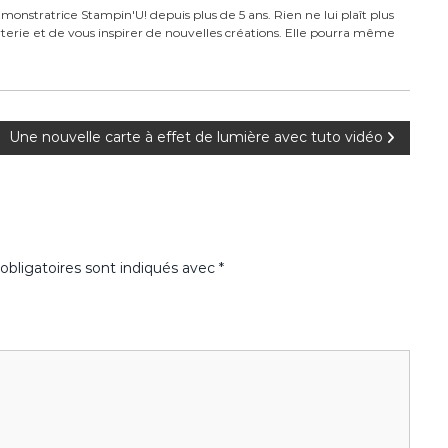
monstratrice Stampin'U! depuis plus de 5 ans. Rien ne lui plaît plus
carterie et de vous inspirer de nouvelles créations. Elle pourra même
Une nouvelle carte à effet de lumière avec tuto vidéo
bligatoires sont indiqués avec
*