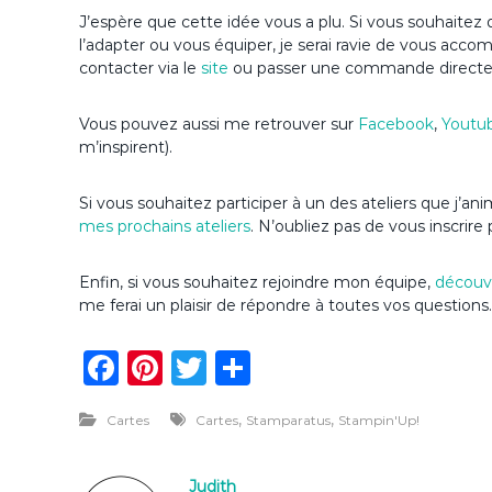
J’espère que cette idée vous a plu. Si vous souhaitez d
l’adapter ou vous équiper, je serai ravie de vous acc
contacter via le
site
ou passer une commande direct
Vous pouvez aussi me retrouver sur
Facebook
,
Youtu
m’inspirent).
Si vous souhaitez participer à un des ateliers que j’
mes prochains ateliers
. N’oubliez pas de vous inscrire 
Enfin, si vous souhaitez rejoindre mon équipe,
découvr
me ferai un plaisir de répondre à toutes vos questions.
F
Pi
T
P
a
n
w
ar
,
,
Cartes
Cartes
Stamparatus
Stampin'Up!
c
te
it
ta
e
re
te
g
Judith