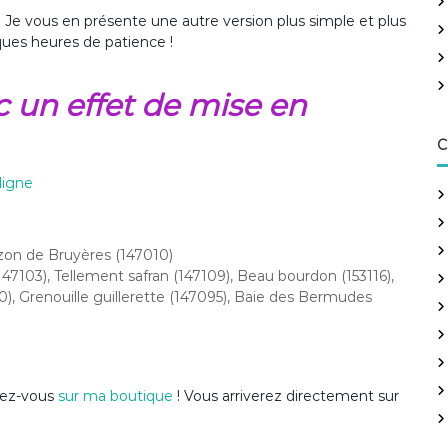
h
? Je vous en présente une autre version plus simple et plus
e
ues heures de patience !
r
:
ec un effet de mise en
C
ligne
zon de Bruyères (147010)
7103), Tellement safran (147109), Beau bourdon (153116),
00), Grenouille guillerette (147095), Baie des Bermudes
ndez-vous
sur ma boutique
! Vous arriverez directement sur