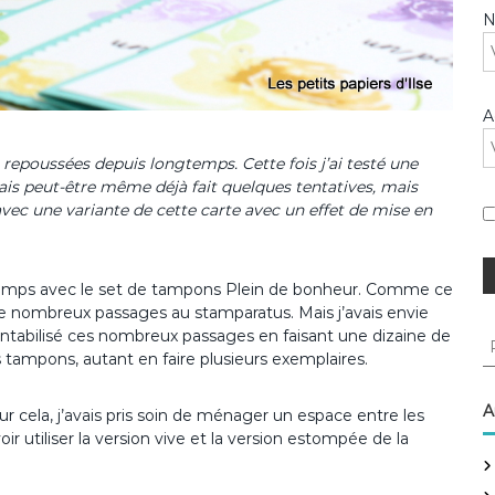
A
a repoussées depuis longtemps. Cette fois j’ai testé une
vais peut-être même déjà fait quelques tentatives, mais
vec une variante de cette carte avec un effet de mise en
de temps avec le set de tampons Plein de bonheur. Comme ce
 de nombreux passages au stamparatus. Mais j’avais envie
i rentabilisé ces nombreux passages en faisant une dizaine de
R
 tampons, autant en faire plusieurs exemplaires.
e
c
h
A
ur cela, j’avais pris soin de ménager un espace entre les
e
oir utiliser la version vive et la version estompée de la
r
c