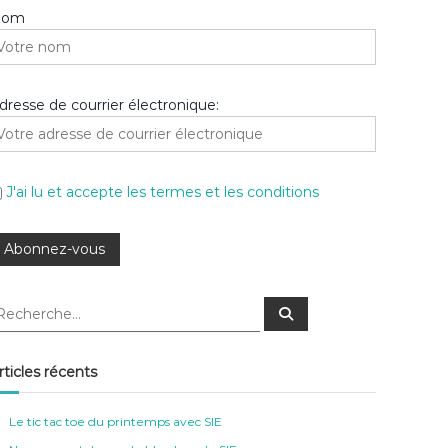
Nom
dresse de courrier électronique:
J'ai lu et accepte les termes et les conditions
R
e
c
h
e
rticles récents
r
c
h
e
Le tic tac toe du printemps avec SIE
r