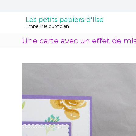
A
l
l
Les petits papiers d'Ilse
e
Embellir le quotidien
r
a
Une carte avec un effet de mi
u
c
o
n
t
e
n
u