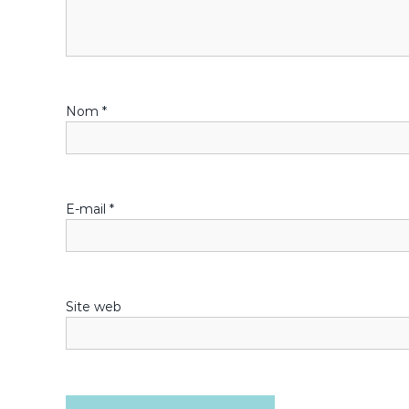
i
o
n
Nom
*
d
e
l
E-mail
*
’
a
Site web
r
t