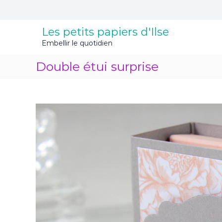
A
l
l
Les petits papiers d'Ilse
e
Embellir le quotidien
r
a
Double étui surprise
u
c
o
n
t
e
n
u