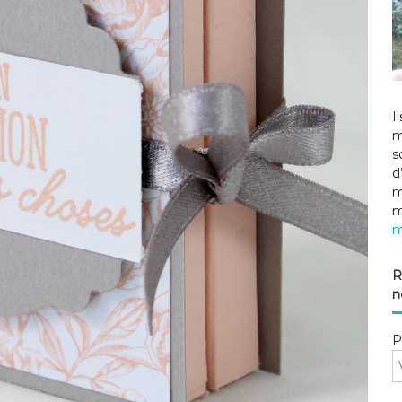
I
m
s
d
m
m
m
R
n
P