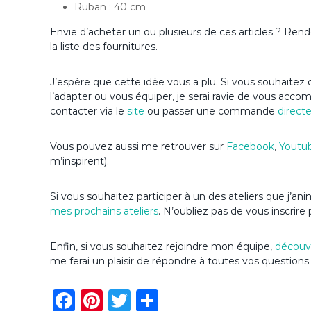
Ruban : 40 cm
Envie d’acheter un ou plusieurs de ces articles ? Re
la liste des fournitures.
J’espère que cette idée vous a plu. Si vous souhaitez d
l’adapter ou vous équiper, je serai ravie de vous acc
contacter via le
site
ou passer une commande
direct
Vous pouvez aussi me retrouver sur
Facebook
,
Youtu
m’inspirent).
Si vous souhaitez participer à un des ateliers que j’
mes prochains ateliers
. N’oubliez pas de vous inscrire 
Enfin, si vous souhaitez rejoindre mon équipe,
découvr
me ferai un plaisir de répondre à toutes vos questions.
F
Pi
T
P