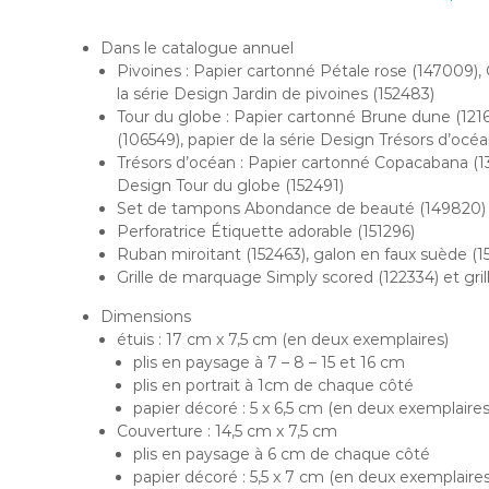
Dans le catalogue annuel
Pivoines : Papier cartonné Pétale rose (147009),
la série Design Jardin de pivoines (152483)
Tour du globe : Papier cartonné Brune dune (12
(106549), papier de la série Design Trésors d’océ
Trésors d’océan : Papier cartonné Copacabana (13
Design Tour du globe (152491)
Set de tampons Abondance de beauté (149820)
Perforatrice Étiquette adorable (151296)
Ruban miroitant (152463), galon en faux suède (15
Grille de marquage Simply scored (122334) et gri
Dimensions
étuis : 17 cm x 7,5 cm (en deux exemplaires)
plis en paysage à 7 – 8 – 15 et 16 cm
plis en portrait à 1cm de chaque côté
papier décoré : 5 x 6,5 cm (en deux exemplaires
Couverture : 14,5 cm x 7,5 cm
plis en paysage à 6 cm de chaque côté
papier décoré : 5,5 x 7 cm (en deux exemplaires