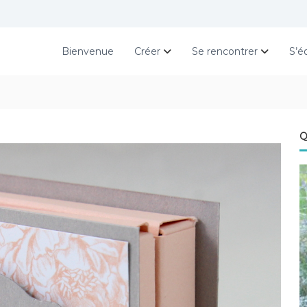
Bienvenue
Créer
Se rencontrer
S’é
Q