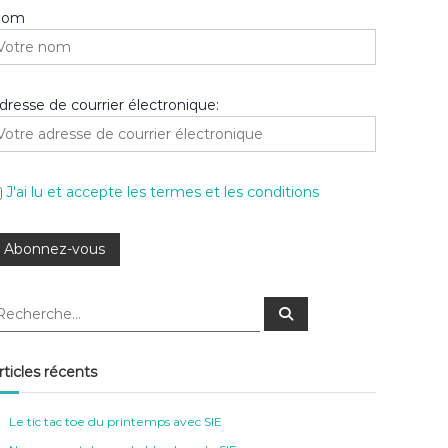
Nom
dresse de courrier électronique:
J'ai lu et accepte les termes et les conditions
R
e
c
h
e
rticles récents
r
c
h
e
Le tic tac toe du printemps avec SIE
r