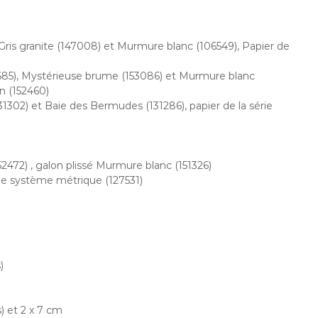
 Gris granite (147008) et Murmure blanc (106549), Papier de
1685), Mystérieuse brume (153086) et Murmure blanc
an (152460)
1302) et Baie des Bermudes (131286), papier de la série
2472) , galon plissé Murmure blanc (151326)
lle système métrique (127531)
)
) et 2 x 7 cm