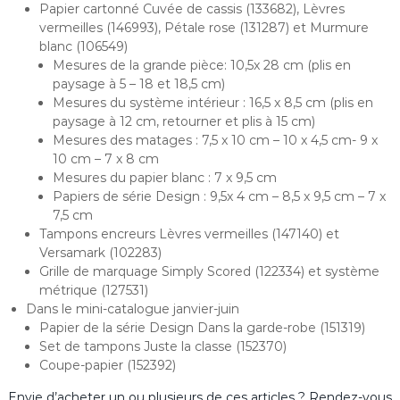
Papier cartonné Cuvée de cassis (133682), Lèvres
vermeilles (146993), Pétale rose (131287) et Murmure
blanc (106549)
Mesures de la grande pièce: 10,5x 28 cm (plis en
paysage à 5 – 18 et 18,5 cm)
Mesures du système intérieur : 16,5 x 8,5 cm (plis en
paysage à 12 cm, retourner et plis à 15 cm)
Mesures des matages : 7,5 x 10 cm – 10 x 4,5 cm- 9 x
10 cm – 7 x 8 cm
Mesures du papier blanc : 7 x 9,5 cm
Papiers de série Design : 9,5x 4 cm – 8,5 x 9,5 cm – 7 x
7,5 cm
Tampons encreurs Lèvres vermeilles (147140) et
Versamark (102283)
Grille de marquage Simply Scored (122334) et système
métrique (127531)
Dans le mini-catalogue janvier-juin
Papier de la série Design Dans la garde-robe (151319)
Set de tampons Juste la classe (152370)
Coupe-papier (152392)
Envie d’acheter un ou plusieurs de ces articles ? Rendez-vous