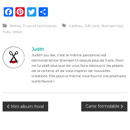
F
Pi
T
P
a
n
w
ar
,
,
,
,
Boites
Trucs et techniques
Cadeau
Gift card
Stampin'Up!
c
te
it
ta
,
Tuto
Vidéo
e
re
te
g
b
st
r
er
Judith
o
Judith (ou Ilse, c'est la même personne) est
démonstratrice Stampin'U! depuis plus de 5 ans. Rien
o
ne lui plaît plus que de vous faire découvrir les plaisirs
de la carterie et de vous inspirer de nouvelles
k
créations. Elle pourra même vous fournir vos prochains
outils favoris !
N
Carte formidable
Mini album floral
a