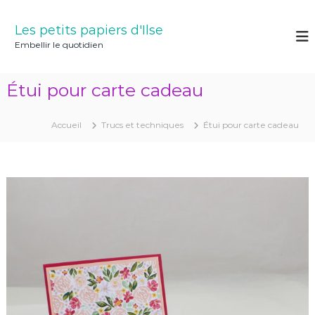
A
l
Les petits papiers d'Ilse
l
Embellir le quotidien
e
r
a
Étui pour carte cadeau
u
c
o
Accueil
Trucs et techniques
Étui pour carte cadeau
n
t
e
n
u