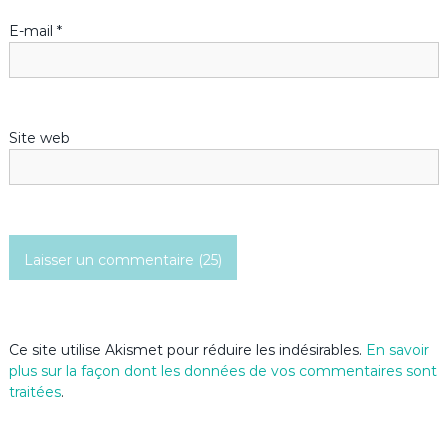
l
E-mail
*
’
a
Site web
r
t
i
c
l
Ce site utilise Akismet pour réduire les indésirables.
En savoir
e
plus sur la façon dont les données de vos commentaires sont
traitées
.