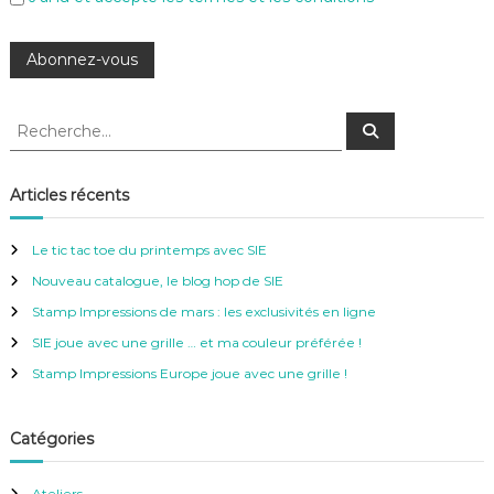
R
R
e
e
c
c
h
e
h
Articles récents
r
e
c
h
r
e
Le tic tac toe du printemps avec SIE
r
c
Nouveau catalogue, le blog hop de SIE
h
e
Stamp Impressions de mars : les exclusivités en ligne
r
SIE joue avec une grille … et ma couleur préférée !
:
Stamp Impressions Europe joue avec une grille !
Catégories
Ateliers