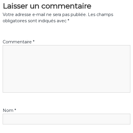
v
Laisser un commentaire
i
Votre adresse e-mail ne sera pas publiée.
Les champs
obligatoires sont indiqués avec
*
g
a
Commentaire
*
t
i
o
n
d
Nom
*
e