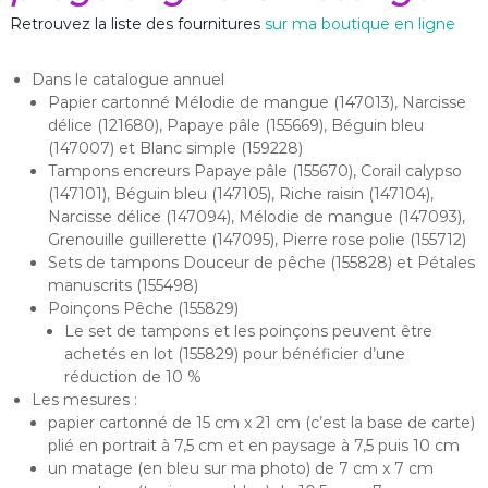
Retrouvez la liste des fournitures
sur ma boutique en ligne
Dans le catalogue annuel
Papier cartonné Mélodie de mangue (147013), Narcisse
délice (121680), Papaye pâle (155669), Béguin bleu
(147007) et Blanc simple (159228)
Tampons encreurs Papaye pâle (155670), Corail calypso
(147101), Béguin bleu (147105), Riche raisin (147104),
Narcisse délice (147094), Mélodie de mangue (147093),
Grenouille guillerette (147095), Pierre rose polie (155712)
Sets de tampons Douceur de pêche (155828) et Pétales
manuscrits (155498)
Poinçons Pêche (155829)
Le set de tampons et les poinçons peuvent être
achetés en lot (155829) pour bénéficier d’une
réduction de 10 %
Les mesures :
papier cartonné de 15 cm x 21 cm (c’est la base de carte)
plié en portrait à 7,5 cm et en paysage à 7,5 puis 10 cm
un matage (en bleu sur ma photo) de 7 cm x 7 cm