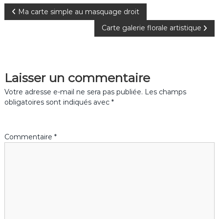
N
Ma carte simple au masquage droit
Carte galerie florale artistique
a
v
Laisser un commentaire
i
Votre adresse e-mail ne sera pas publiée.
Les champs
g
obligatoires sont indiqués avec
*
a
Commentaire
*
t
i
o
n