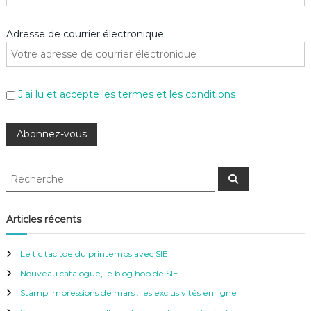
Adresse de courrier électronique:
J'ai lu et accepte les termes et les conditions
R
R
e
e
c
c
h
e
h
Articles récents
r
e
c
h
r
e
Le tic tac toe du printemps avec SIE
r
c
Nouveau catalogue, le blog hop de SIE
h
e
Stamp Impressions de mars : les exclusivités en ligne
r