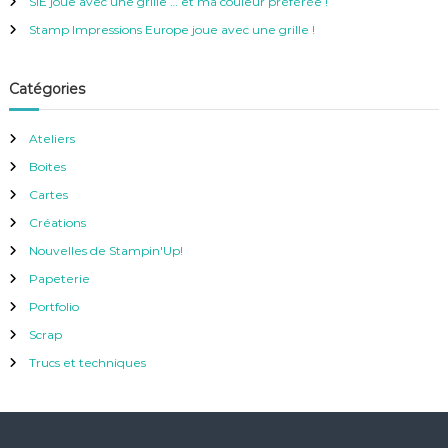
SIE joue avec une grille … et ma couleur préférée !
:
Stamp Impressions Europe joue avec une grille !
Catégories
Ateliers
Boites
Cartes
Créations
Nouvelles de Stampin'Up!
Papeterie
Portfolio
Scrap
Trucs et techniques