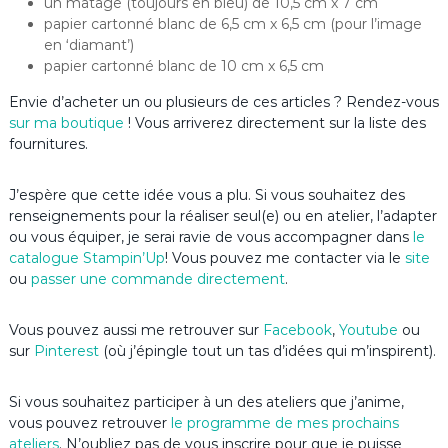
un matage (toujours en bleu) de 10,5 cm x 7 cm
papier cartonné blanc de 6,5 cm x 6,5 cm (pour l’image
en ‘diamant’)
papier cartonné blanc de 10 cm x 6,5 cm
Envie d’acheter un ou plusieurs de ces articles ? Rendez-vous
sur ma boutique
! Vous arriverez directement sur la liste des
fournitures.
J’espère que cette idée vous a plu. Si vous souhaitez des
renseignements pour la réaliser seul(e) ou en atelier, l’adapter
ou vous équiper, je serai ravie de vous accompagner dans
le
catalogue Stampin’Up
! Vous pouvez me contacter via le
site
ou
passer une commande directement
.
Vous pouvez aussi me retrouver sur
Facebook
,
Youtube
ou
sur
Pinterest
(où j’épingle tout un tas d’idées qui m’inspirent).
Si vous souhaitez participer à un des ateliers que j’anime,
vous pouvez retrouver
le programme de mes prochains
ateliers
. N’oubliez pas de vous inscrire pour que je puisse