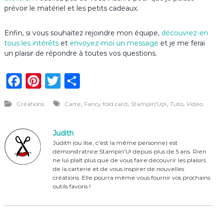
prévoir le matériel et les petits cadeaux.
Enfin, si vous souhaitez rejoindre mon équipe,
découvrez-en
tous les intérêts
et
envoyez-moi un message
et je me ferai
un plaisir de répondre à toutes vos questions.
F
Pi
T
P
a
n
w
ar
,
,
,
,
Créations
Carte
Fancy fold card
Stampin'Up!
Tuto
Vidéo
c
te
it
ta
e
re
te
g
Judith
b
st
r
er
Judith (ou Ilse, c'est la même personne) est
démonstratrice Stampin'U! depuis plus de 5 ans. Rien
o
ne lui plaît plus que de vous faire découvrir les plaisirs
o
de la carterie et de vous inspirer de nouvelles
créations. Elle pourra même vous fournir vos prochains
k
outils favoris !