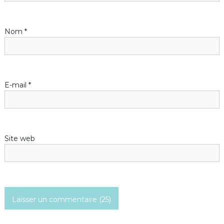
d
Nom
*
e
l
’
E-mail
*
a
r
Site web
t
i
c
l