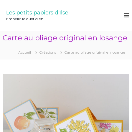
A
l
Les petits papiers d'Ilse
l
Embellir le quotidien
e
r
a
Carte au pliage original en losange
u
c
o
Accueil
Créations
Carte au pliage original en losange
n
t
e
n
u