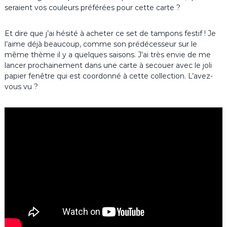
seraient vos couleurs préférées pour cette carte ?
Et dire que j’ai hésité à acheter ce set de tampons festif ! Je
l’aime déjà beaucoup, comme son prédécesseur sur le
même thème il y a quelques saisons. J’ai très envie de me
lancer prochainement dans une carte à secouer avec le joli
papier fenêtre qui est coordonné à cette collection. L’avez-
vous vu ?