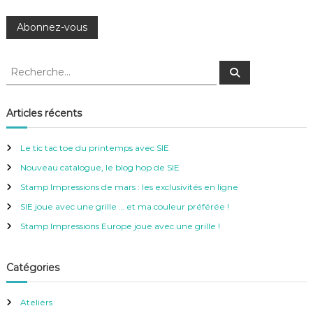
R
R
e
e
c
c
h
e
h
Articles récents
r
e
c
h
r
e
Le tic tac toe du printemps avec SIE
r
c
Nouveau catalogue, le blog hop de SIE
h
e
Stamp Impressions de mars : les exclusivités en ligne
r
SIE joue avec une grille … et ma couleur préférée !
:
Stamp Impressions Europe joue avec une grille !
Catégories
Ateliers