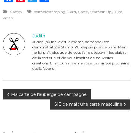
a
n
w
ar
,
,
,
,
,
Cartes
#simplestamping
Card
Carte
Stampin'Up!
Tuto
c
te
it
ta
Vidéo
e
re
te
g
b
st
r
er
Judith
o
Judith (ou Ilse, c'est la même personne) est
démonstratrice Stampin'U! depuis plus de 5 ans. Rien
o
ne lui plaît plus que de vous faire découvrir les plaisirs
de la carterie et de vous inspirer de nouvelles
k
créations. Elle pourra même vous fournir vos prochains
outils favoris !
N
Ma carte de l’auberge de campagne
SIE de mai : une carte masculine
a
v