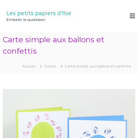
A
l
Les petits papiers d'Ilse
l
Embellir le quotidien
e
r
a
Carte simple aux ballons et
u
c
confettis
o
n
Accueil
Cartes
Carte simple aux ballons et confettis
t
e
n
u