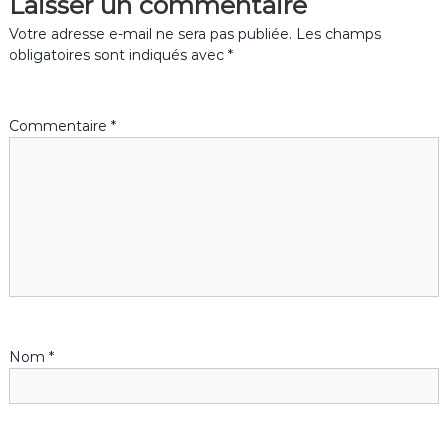
Laisser un commentaire
i
Votre adresse e-mail ne sera pas publiée.
Les champs
g
obligatoires sont indiqués avec
*
a
Commentaire
*
t
i
o
n
d
Nom
*
e
l