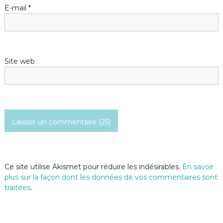
’
E-mail
*
a
r
Site web
t
i
c
l
e
Ce site utilise Akismet pour réduire les indésirables.
En savoir
plus sur la façon dont les données de vos commentaires sont
traitées
.