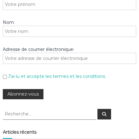
Nom
Adresse de courrier électronique:
J'ai lu et accepte les termes et les conditions
R
R
e
e
c
c
h
e
h
Articles récents
r
e
c