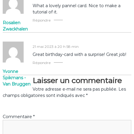
What a lovely pannel card. Nice to make a
n
tutorial of it.
Répondre
d
Rosalien
Zwackhalen
e
21 mai 2023 à 20 h 58 min
l
Great birthday-card with a surprise! Great job!
’
Répondre
Yvonne
a
Spikmans -
Laisser un commentaire
Van Bruggen
r
Votre adresse e-mail ne sera pas publiée.
Les
champs obligatoires sont indiqués avec
*
t
i
Commentaire
*
c