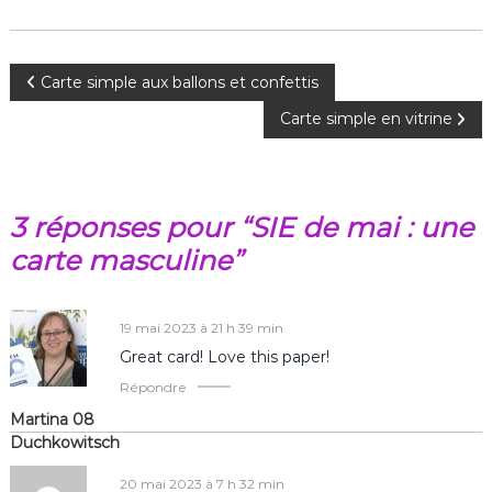
N
Carte simple aux ballons et confettis
Carte simple en vitrine
a
v
3 réponses pour “SIE de mai : une
i
carte masculine”
g
a
19 mai 2023 à 21 h 39 min
Great card! Love this paper!
t
Répondre
Martina 08
i
Duchkowitsch
o
20 mai 2023 à 7 h 32 min