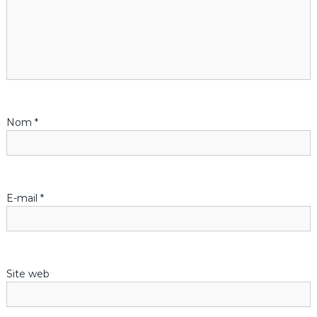
l
e
Nom
*
E-mail
*
Site web