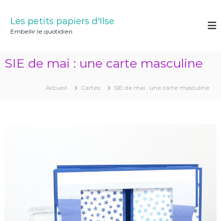
A
l
Les petits papiers d'Ilse
l
Embellir le quotidien
e
r
a
SIE de mai : une carte masculine
u
c
o
Accueil
Cartes
SIE de mai : une carte masculine
n
t
e
n
u