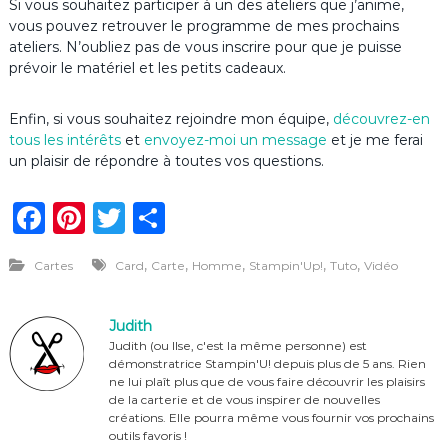
Si vous souhaitez participer à un des ateliers que j’anime,
vous pouvez retrouver le programme de mes prochains
ateliers. N’oubliez pas de vous inscrire pour que je puisse
prévoir le matériel et les petits cadeaux.
Enfin, si vous souhaitez rejoindre mon équipe,
découvrez-en
tous les intérêts
et
envoyez-moi un message
et je me ferai
un plaisir de répondre à toutes vos questions.
F
Pi
T
P
a
n
w
ar
,
,
,
,
,
Cartes
Card
Carte
Homme
Stampin'Up!
Tuto
Vidéo
c
te
it
ta
e
re
te
g
Judith
b
st
r
er
Judith (ou Ilse, c'est la même personne) est
démonstratrice Stampin'U! depuis plus de 5 ans. Rien
o
ne lui plaît plus que de vous faire découvrir les plaisirs
o
de la carterie et de vous inspirer de nouvelles
créations. Elle pourra même vous fournir vos prochains
k
outils favoris !