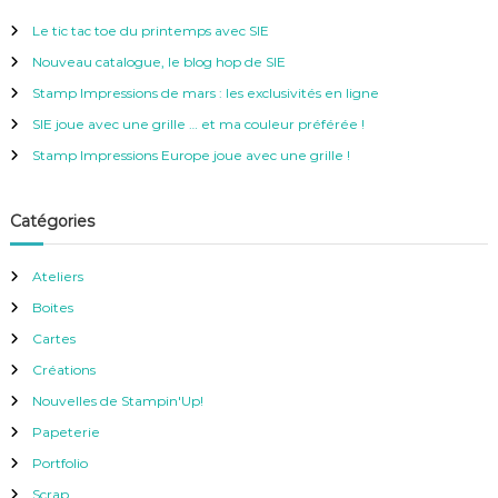
h
r
e
Le tic tac toe du printemps avec SIE
r
c
Nouveau catalogue, le blog hop de SIE
h
e
Stamp Impressions de mars : les exclusivités en ligne
r
SIE joue avec une grille … et ma couleur préférée !
:
Stamp Impressions Europe joue avec une grille !
Catégories
Ateliers
Boites
Cartes
Créations
Nouvelles de Stampin'Up!
Papeterie
Portfolio
Scrap